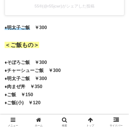
55®︎(@r55jcwr)がシェアした投稿
♦明太子ご飯
￥300
＜ご飯もの＞
♦そぼろご飯 ￥300
♦チャーシューご飯 ￥300
♦明太子ご飯 ￥300
♦肉まぜ丼 ￥350
♦ご飯 ￥150
♦ご飯(小) ￥120
＜味変アイテム＞
メニュー
ホーム
検索
トップ
サイドバー