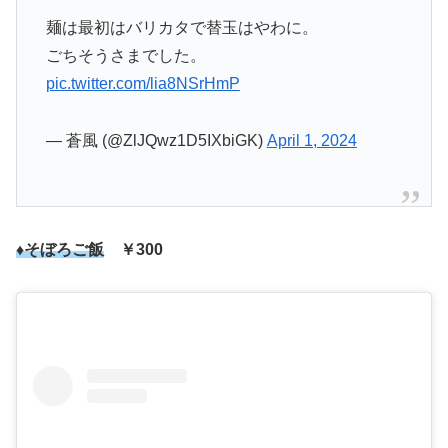
麺は最初はバリカタで替玉はやわに。
ごちそうさまでした。
pic.twitter.com/lia8NSrHmP
— 蒼風 (@ZlJQwz1D5IXbiGK)
April 1, 2024
♦そぼろご飯
￥300