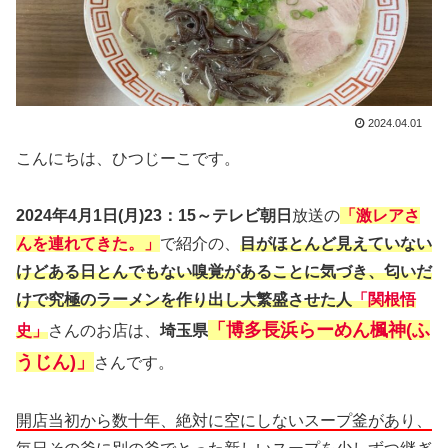
2024.04.01
こんにちは、ひつじーこです。
2024年4月1日(月)23：15～テレビ朝日
放送の
「激レアさ
んを連れてきた。」
で紹介の、
目がほとんど見えていない
けどある日とんでもない嗅覚があることに気づき、匂いだ
けで究極のラーメンを作り出し大繁盛させた人
「関根悟
「博多長浜らーめん楓神(ふ
史」
さんのお店は、
埼玉県
うじん)」
さんです。
開店当初から数十年、絶対に空にしないスープ釜があり、