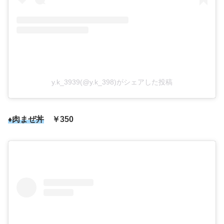
y.k_3939(@y.k_398)がシェアした投稿
♦肉まぜ丼
￥350