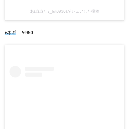
あばば(@s_fut0930)がシェアした投稿
♦
ネギ
￥950