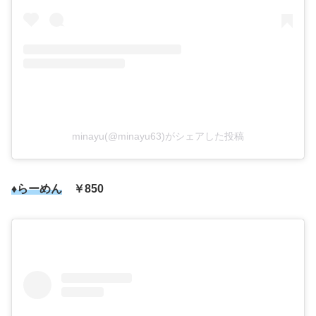
minayu(@minayu63)がシェアした投稿
♦らーめん
￥850