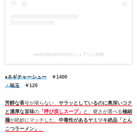
uteen(@uteen114)がシェアした投稿
♦ネギチャーシュー
￥1400
・味玉
￥120
芳醇な香り
が堪らない、
サラッとしているのに奥深いコク
と濃厚な旨味
の
「呼び戻しスープ」
と、硬さが選べる
極細
麺
が絶妙にマッチした、
中毒性があるヤミツキ絶品「とん
こつラーメン」
。