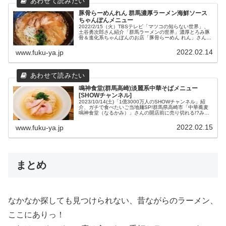
豚骨らーめんれん 群馬濃厚ラーメン海鮮ソース
ちゃんぽんメニュー
2022/2/15（火）TBSテレビ「マツコの知らない世界」、
土谷勇次郎さん紹介「群馬ラーメンの世界」濃厚とろみ豚
骨＆進化系ちゃんぽんのお店「豚骨らーめん れん」さんの
おすすめメニューと店舗情報、群馬ラーメンの世界6選を
まとめました。
2022.02.14
www.fuku-ya.jp
鳴神食堂(群馬高崎)淡麗系中華そばメニュー
[SHOWチャンネル]
2023/10/14(土)「1億3000万人のSHOWチャンネル」紹
介、ガチで食べたいご当地麺SP!群馬県高崎市「中華蕎麦
鳴神食堂（なるかみ）」さんの開店前に売り切れる!?みや
ぞんさんも大絶賛の絶品淡麗系中華蕎麦などのメニュー
と、場所や営業時間などの店舗情報をまとめてみました。
2022.02.15
www.fuku-ya.jp
まとめ
なかなか探しても見つけられない、昔ながらのラーメン、
ここにありっ！