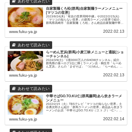
自家製麺くろ松(群馬)自家製麺ラーメンメニュー
[マツコの世界]
2023/8/24(木)「有吉の世界同時中継」や2022/2/15(火)
「マツコの知らない世界」の群馬ラーメンの世界で紹介、
群馬県高崎市「自家製麺 くろ松」さん絶品自家製麺中華そ
ばメニューと場所や営業時間などの店舗情報をまとめてみ
ました。
2022.02.13
www.fuku-ya.jp
らーめん芝浜(群馬)小麦三昧メニューと通販[ショ
ーチャンネル]
2024/3/9(土)「1億3000万人のSHOWチャンネル」紹介、
群馬県の食べログ1位に輝くラーメン店・桐生市「らーめ
ん芝浜」さんの「まぜそば」「つけめん」「らーめん」の
1度で3度美味しいラーメン懐石「小麦三昧」や「朝らー定
食」、A4和牛ハンバーグ丼付き「歌丸」などのメニューと
2022.02.13
www.fuku-ya.jp
お取り寄せについて、場所や営業時間などの店舗情報をま
とめてみました。
中華そばGO.TO.KU仁(群馬藤岡)あら炊きラーメ
ンメニュー
2022/2/15（火）TBSテレビ「マツコの知らない世界」土
谷勇次郎さん紹介「群馬ラーメンの世界」絶品あら炊きラ
ーメンのお店「中華そばGO.TO.KU（ゴ.ト.ク）~仁~」さ
んのおすすめメニューと店舗情報、群馬ラーメンの世界6
選をまとめました。
2022.02.14
www.fuku-ya.jp