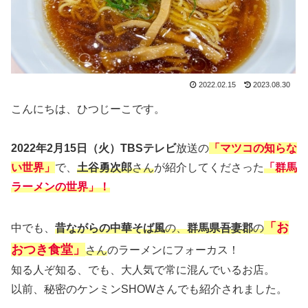
2022.02.15
2023.08.30
こんにちは、ひつじーこです。
2022年2月15日（火）TBSテレビ
放送の
「マツコの知らな
い世界」
で、
土谷勇次郎
さん
が紹介してくださった
「群馬
ラーメンの世界」！
「お
中でも、
昔ながらの中華そば風
の、
群馬県吾妻郡
の
おつき食堂」
さん
のラーメンにフォーカス！
知る人ぞ知る、でも、大人気で常に混んでいるお店。
以前、秘密のケンミンSHOWさんでも紹介されました。