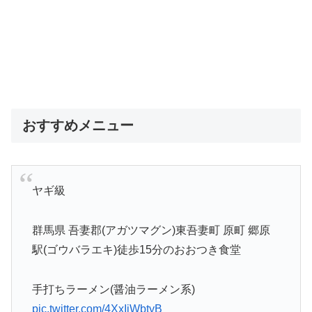
おすすめメニュー
ヤギ級
群馬県 吾妻郡(アガツマグン)東吾妻町 原町 郷原
駅(ゴウバラエキ)徒歩15分のおおつき食堂
手打ちラーメン(醤油ラーメン系)
pic.twitter.com/4XxIiWbtyB