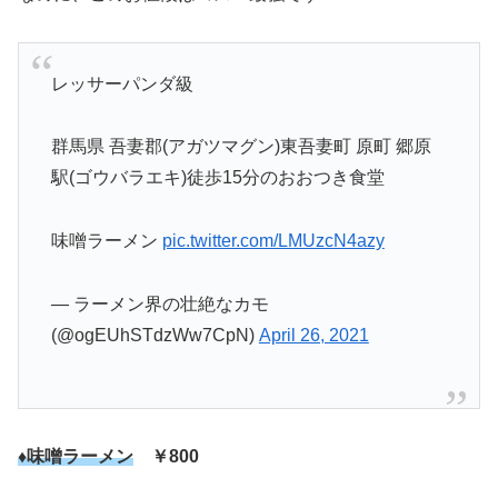
レッサーパンダ級
群馬県 吾妻郡(アガツマグン)東吾妻町 原町 郷原
駅(ゴウバラエキ)徒歩15分のおおつき食堂
味噌ラーメン
pic.twitter.com/LMUzcN4azy
— ラーメン界の壮絶なカモ
(@ogEUhSTdzWw7CpN)
April 26, 2021
♦味噌ラーメン
￥800