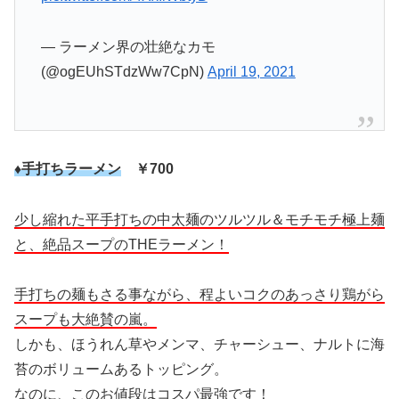
— ラーメン界の壮絶なカモ
(@ogEUhSTdzWw7CpN)
April 19, 2021
♦手打ちラーメン
￥700
少し縮れた平手打ちの中太麺のツルツル＆モチモチ極上麺
と、絶品スープのTHEラーメン！
手打ちの麺もさる事ながら、程よいコクのあっさり鶏がら
スープも大絶賛の嵐。
しかも、ほうれん草やメンマ、チャーシュー、ナルトに海
苔のボリュームあるトッピング。
なのに、このお値段はコスパ最強です！