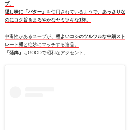
プ
。
隠し味に「バター」
を使用されているようで、
あっさりな
のにコク旨＆まろやかなヤミツキな1杯
。
中毒性があるスープが、
程よいコシのツルツルな中細スト
レート麺
と絶妙にマッチする逸品。
「蒲鉾」
もGOODで昭和なアクセント。