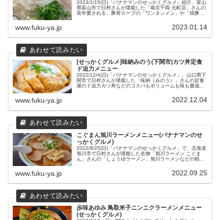
2023/1/15(日)「バナナマンのせっかくグルメ」紹介、富山
県富山市で日村さんが堪能した「南京千両 元町店」さんの
長年愛される、豚骨スープの「ワンタンメン」や「焼豚ワ
ンタンメン」などのメニューと場所や営業時間などの店舗
情報をまとめてみました。
2023.01.14
www.fuku-ya.jp
[せっかくグルメ]味納みのう(下関市)カツ丼定食
ド迫力メニュー
2022/12/4(日)「バナナマンのせっかくグルメ」、山口県下
関市で日村さんが堪能した「味納（みのう）」さんの定食
屋のド迫力カツ丼などのコスパもボリュームも味も最強メ
ニューと、場所や営業時間奈どの店舗情報をまとめてみま
した。
2022.12.04
www.fuku-ya.jp
こぐまん旭川ラーメンメニュー(バナナマンのせ
っかくグルメ)
2022/9/25(日)「バナナマンのせっかくグルメ」で、北海道
旭川市で日村さんが堪能した名物「旭川ラーメン こぐま
ん」さんの「しょうゆラーメン」旭川ラーメンなどの朝メ
ニューや昼・夜メニュー、セットメニュー、場所や営業時
間などの店舗情報をまとめました。
2022.09.25
www.fuku-ya.jp
歩味あゆみ 鳥取米子ニンニクラーメンメニュー
(せっかくグルメ)