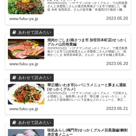
2023/5/21(日)「バナナマンのせっかくグルメ」で山田裕貴
さんと赤楚衛二さんが鹿児島県南さつま市で堪能した「麺
処 木村 加世田店」さんの旨辛麺「本場四川汁無担々麺」
や「追いメシ」、「本場四川担々麺」や「木村ブラック」
などのメニューと場所や営業時間などの店舗情報をまとめ
2023.05.20
www.fuku-ya.jp
てみました。
焼肉かごしま(南さつま市 加世田本町店)せっかく
グルメ山田裕貴編
2023/5/21(日)「バナナマンのせっかくグルメ」で鹿児島県
南さつま市で山田裕貴さんと赤楚衛二さんが堪能した「焼
肉かごしま 加世田本町店」さんの、おすすめ極上黒毛和牛
メニューと場所や営業時間などの店舗情報をまとめてみま
した。
2023.05.20
www.fuku-ya.jp
華正樓(いわき市)レバニラメニューと豚まん通販
[せっかくグルメ]
2023/5/21(日)「バナナマンのせっかくグルメ」で日村さん
が堪能した、福島県いわき市「華正樓（かせいろう）」さ
んのコク旨味噌のレバニラ定食などのメニューと、華正樓
さんの豚まん専門店「豚饅 よしの」さんのお取り寄せ通販
について、華正樓さんと豚饅よしのさんの場所や営業時間
2023.05.21
www.fuku-ya.jp
などの店舗情報をまとめてみました。
味処あらし(鳴門市)せっかくグルメ目黒蓮編!鯛刺
身定食メニュー