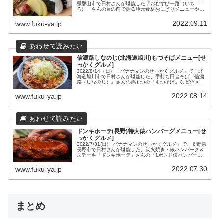
県郡山市で日村さんが堪能した「おむすび一路（いち
ろ）」さんの目の前で握る地元食材おにぎりメニューや場
所や営業時間などの店舗情報をまとめてみました。
2022.09.11
www.fuku-ya.jp
信濃路しなのじ(北海道旭川)もつそばメニュー[せ
っかくグルメ]
2022/8/14（日）「バナナマンのせっかくグルメ」で、北
海道旭川市で日村さんが堪能した、手打ち田舎そば「信濃
路（しなのじ）」さんの鶏もつの「もつそば」などのメニ
ューと場所や営業時間などの店舗情報をまとめました。嬉
しい充実のセットメニューもあります。
2022.08.14
www.fuku-ya.jp
ドンキホーテ(長野)特大俵ハンバーグメニュー[せ
っかくグルメ]
2022/7/31(日)「バナナマンのせっかくグルメ」で、長野県
長野市で日村さんが堪能した、炭火焼き・俵ハンバーグ＆
ステーキ「ドンキホーテ」さんの「1ポンド俵ハンバー
グ」などのランチメニュー、場所や営業時間などの店舗情
報をまとめました。
2022.07.30
www.fuku-ya.jp
まとめ