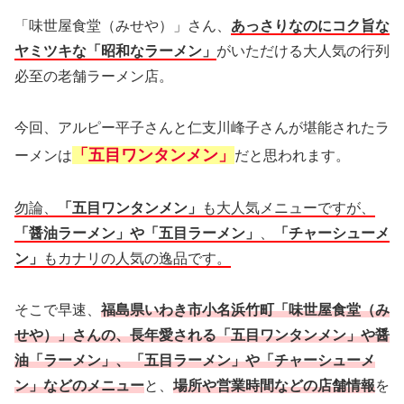
「味世屋食堂（みせや）」さん、
あっさりなのにコク旨な
ヤミツキな「昭和なラーメン」
がいただける大人気の行列
必至の老舗ラーメン店。
今回、アルピー平子さんと仁支川峰子さんが堪能されたラ
「五目ワンタンメン」
ーメンは
だと思われます。
勿論、
「五目ワンタンメン」
も大人気メニューですが、
「醤油ラーメン」や
「五目ラーメン」
、
「チャーシューメ
ン」
もカナリの人気の逸品です。
そこで早速、
福島県いわき市小名浜竹町「味世屋食堂（み
せや）」さんの、長年愛される「五目ワンタンメン」や醤
油「ラーメン」、「五目ラーメン」や「チャーシューメ
ン」などのメニュー
と、
場所や営業時間などの店舗情報
を