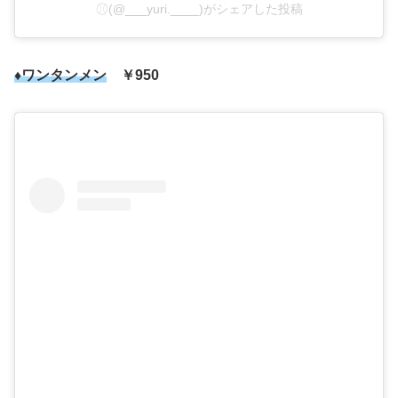
⚾︎(@___yuri.____)がシェアした投稿
♦ワンタンメン
￥950