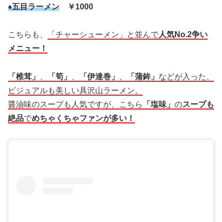
♦五目ラーメン
￥1000
こちらも、
「チャーシューメン」と並んで
人気No.2争い
メニュー！
「椎茸」
、
「筍」
、
「伊達巻」
、
「蒲鉾」
などが入った、
ビジュアルも美しい具沢山ラーメン。
醤油味のスープも人気ですが、こちら
「塩味」
の
スープも
絶品
で
めちゃくちゃファンが多い！