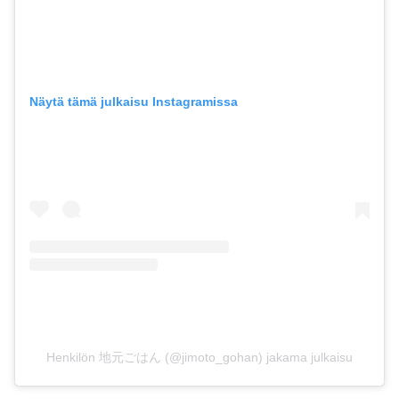
Näytä tämä julkaisu Instagramissa
Henkilön 地元ごはん (@jimoto_gohan) jakama julkaisu