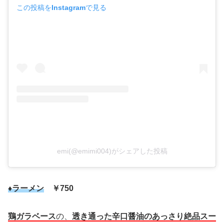
この投稿をInstagramで見る
emi(@emimi004)がシェアした投稿
♦ラーメン
￥750
鶏ガラベース
の、
透き通った辛口醤油のあっさり絶品スー