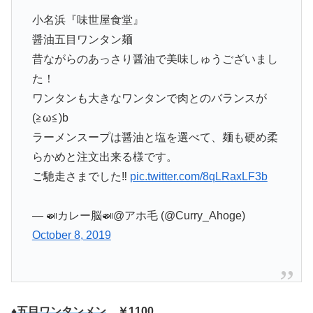
小名浜『味世屋食堂』
醤油五目ワンタン麺
昔ながらのあっさり醤油で美味しゅうございまし
た！
ワンタンも大きなワンタンで肉とのバランスが
(≧ω≦)b
ラーメンスープは醤油と塩を選べて、麺も硬め柔
らかめと注文出来る様です。
ご馳走さまでした‼️
pic.twitter.com/8qLRaxLF3b
— 🍛カレー脳🍛@アホ毛 (@Curry_Ahoge)
October 8, 2019
♦五目ワンタンメン
￥1100