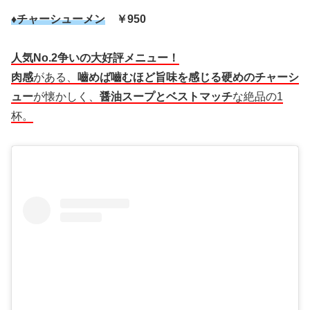
♦チャーシューメン
￥950
人気No.2争いの大好評メニュー！
肉感
がある、
嚙めば嚙むほど旨味を感じる硬めのチャーシ
ュー
が懐かしく、
醤油スープとベストマッチ
な絶品の1
杯。