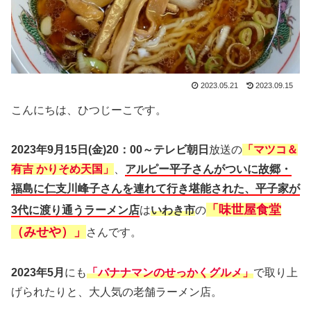
2023.05.21
2023.09.15
こんにちは、ひつじーこです。
2023年9月15日(金)20：00～テレビ朝日
放送の
「マツコ＆
有吉 かりそめ天国」
、
アルピー平子さんがついに故郷・
福島に仁支川峰子さんを連れて行き堪能された、平子家が
「味世屋食堂
3代に渡り通うラーメン店
は
いわき市
の
（みせや）」
さんです。
2023年5月
にも
「バナナマンのせっかくグルメ」
で取り上
げられたりと、大人気の老舗ラーメン店。