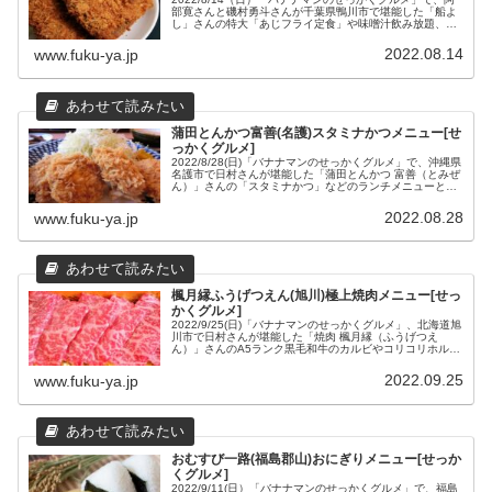
部寛さんと磯村勇斗さんが千葉県鴨川市で堪能した「船よ
し」さんの特大「あじフライ定食」や味噌汁飲み放題、2
階だて海鮮丼、おらが丼などのメニューと場所や営業時間
などの店舗情報をまとめました。
2022.08.14
www.fuku-ya.jp
蒲田とんかつ富善(名護)スタミナかつメニュー[せ
っかくグルメ]
2022/8/28(日)「バナナマンのせっかくグルメ」で、沖縄県
名護市で日村さんが堪能した「蒲田とんかつ 富善（とみぜ
ん）」さんの「スタミナかつ」などのランチメニューと場
所や営業時間などの店舗情報をまとめました。
2022.08.28
www.fuku-ya.jp
楓月縁ふうげつえん(旭川)極上焼肉メニュー[せっ
かくグルメ]
2022/9/25(日)「バナナマンのせっかくグルメ」、北海道旭
川市で日村さんが堪能した「焼肉 楓月縁（ふうげつえ
ん）」さんのA5ランク黒毛和牛のカルビやコリコリホルモ
ン、やわらかホルモン、平日限定A5ランク黒毛和牛カレー
などの極上焼肉メニューと、場所や営業時間などの店舗情
2022.09.25
www.fuku-ya.jp
報をまとめてみました。
おむすび一路(福島郡山)おにぎりメニュー[せっか
くグルメ]
2022/9/11(日）「バナナマンのせっかくグルメ」で、福島