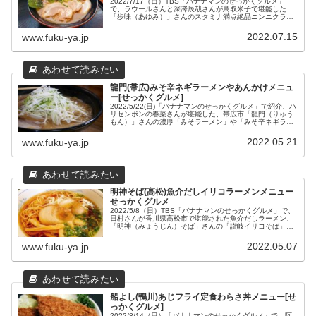
2022/7/17（日）TBS「バナナマンのせっかくグルメ」
で、ラウールさんと深澤辰哉さんが鳥取米子で堪能した
「歩味（あゆみ）」さんのスタミナ満点絶品ニンニクラー
メンなどのメニューと場所や営業時間などの店舗情報をま
とめました。
2022.07.15
www.fuku-ya.jp
龍門(帯広)みそ辛ネギラーメンやあんかけメニュ
ー[せっかくグルメ]
2022/5/22(日)「バナナマンのせっかくグルメ」で紹介、ハ
リセンボンの春菜さんが堪能した、帯広市「龍門（りゅう
もん）」さんの濃厚「みそラーメン」や「みそ辛ネギラー
メン」、「あんかけ焼きそば」などの2024年最新メニュー
と場所や営業時間などの店舗情報をまとめてみました。
2022.05.21
www.fuku-ya.jp
明神そば(高松)魚介だしイリコラーメンメニュー
せっかくグルメ
2022/5/8（日）TBS「バナナマンのせっかくグルメ」で、
日村さんが香川県高松市で堪能された魚介だしラーメン、
「明神（みょうじん）そば」さんの「讃岐イリコそば」や
「チャーシュー丼」メニューと店舗情報をまとめてみまし
た。
2022.05.07
www.fuku-ya.jp
船よし(鴨川)あじフライ定食わらさ丼メニュー[せ
っかくグルメ]
2022/8/14（日）「バナナマンのせっかくグルメ」で、阿