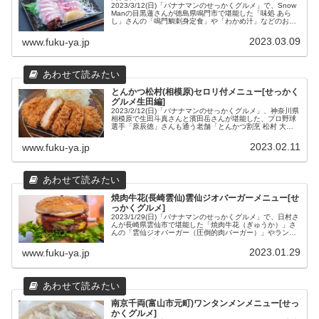
2023/3/12(日)「バナナマンのせっかくグルメ」で、Snow
Manの目黒蓮さんが徳島県鳴門市で堪能した「味処 あら
し」さんの「鳴門鯛刺身定食」や「わかめ汁」などのおす
すめメニューと場所や営業時間などの店舗情報をまとめて
みました。
2023.03.09
www.fuku-ya.jp
とんかつ松村(相模原)セロリ付メニュー[せっかく
グルメ生田編]
2023/2/12(日)「バナナマンのせっかくグルメ」、神奈川県
相模原で生田斗真さんと濱田岳さんが堪能した、プロ野球
選手「原辰徳」さんも通う老舗「とんかつ割烹 松村 大野
台店」さんのセロリ1本付き絶品とんかつメニューと場所
や営業時間などの店舗情報をまとめてみました。
2023.02.11
www.fuku-ya.jp
焼肉牛花(長崎雲仙)雲仙ジオバーガーメニュー[せ
っかくグルメ]
2023/1/29(日)「バナナマンのせっかくグルメ」で、日村さ
んが長崎県雲仙市で堪能した「焼肉牛花（ぎゅうか）」さ
んの「雲仙ジオバーガー（圧倒的肉バーガー）」やランチ
メニューと場所や営業時間などの店舗情報をまとめてみま
した。
2023.01.29
www.fuku-ya.jp
南京千両(富山市元町)ワンタンメンメニュー[せっ
かくグルメ]