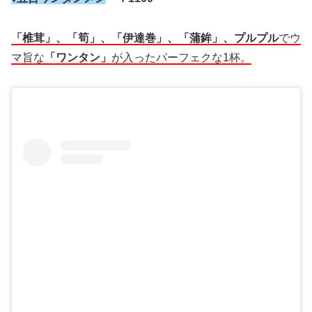
「椎茸」、「筍」、「伊達巻」、「蒲鉾」、プルプル
でウ
マ旨な
「ワンタン」
が入ったパーフェクな1杯。