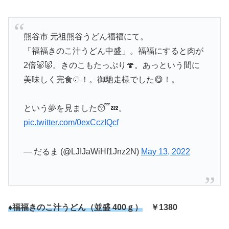
熊谷市 元祖熊谷うどん福福にて。
「福福きのこ汁うどん中盛」。福福にすると肉が
2倍🐷🐷。きのこもたっぷり🍄。あっという間に
美味しく完食🍲！。御馳走様でした😋！。
という夢を見ました😴💤。
pic.twitter.com/0exCczIQcf
— だるま (@LJIJaWiHf1Jnz2N)
May 13, 2022
♦福福きのこ汁うどん（並盛 400ｇ）
￥1380