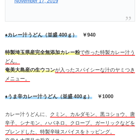
November 17, 2019
♦カレー汁うどん（並盛 400ｇ）
￥940
特製埼玉県産完全無添加カレー粉
で作った特製カレー汁う
どん。
奄美大島産の生ウコン
が入ったスパイシーな汁のヤミつき
メニュー。
♦うま辛カレー汁うどん（並盛 400ｇ）
￥1000
カレー汁うどんに、
クミン、カルダモン、黒コショウ、唐
辛子、シナモン、ハバネロ、クローブ、ガーリックなどを
ブレンドした、特製辛味スパイスをトッピング。