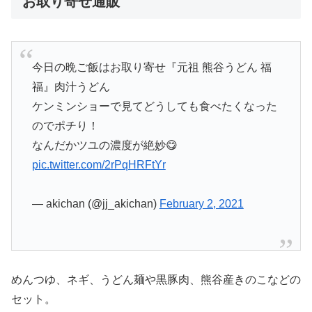
お取り寄せ通販
今日の晩ご飯はお取り寄せ『元祖 熊谷うどん 福
福』肉汁うどん
ケンミンショーで見てどうしても食べたくなった
のでポチり！
なんだかツユの濃度が絶妙😋
pic.twitter.com/2rPqHRFtYr
— akichan (@jj_akichan)
February 2, 2021
めんつゆ、ネギ、うどん麺や黒豚肉、熊谷産きのこなどの
セット。