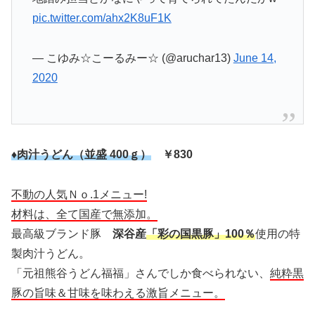
pic.twitter.com/ahx2K8uF1K
— こゆみ☆こーるみー☆ (@aruchar13)
June 14,
2020
♦肉汁うどん（並盛 400ｇ）
￥830
不動の人気Ｎｏ.1メニュー!
材料は、全て国産で無添加。
最高級ブランド豚
深谷産
「彩の国黒豚」100％
使用の特
製肉汁うどん。
「元祖熊谷うどん福福」さんでしか食べられない、
純粋黒
豚の旨味＆甘味を味わえる激旨メニュー。