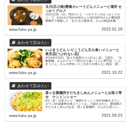
玉川(広小路)豊橋カレーうどんメニューと場所 せ
っかくグルメ
2022/1/30（日）TBSテレビ「バナナマンのせっかくグル
メ」で、EXILEのTAKAHIRさんとNESMITHさんが愛知県
豊橋市で堪能した「玉川 広小路本店」さんの絶品名物「豊
橋カレーうどん」などのおすすめメニューと店舗情報をま
とめました。
2022.01.29
www.fuku-ya.jp
いぶきうどん いりこうどん立ち食いメニューと
東京店[つぶれない店]
2024/6/23(日)「坂上＆指原のつぶれない店」で紹介、「丸
亀製麺」さんのグループ初の立ち食いうどん専門店「いぶ
きうどん」さんの伊吹いりこの出汁が堪らない絶品「讃岐
うどん」に「揚げいりこ」などの無料トッピングメニュー
と、吉祥寺店さんをはじめ東京4店舗の場所や営業時間な
2021.10.22
www.fuku-ya.jp
どの店舗情報をまとめてみました。
星ヶ丘製麺所すだちきしめんメニューとお取り寄
せ ケンミンショー
9/2（木）日本テレビ「秘密のケンミンSHOW極＆ダウン
タウンDX超豪華合体スペシャル」で紹介された、愛知県の
すだちきしめんのお店「星ヶ丘製麺所」さんの人気メニュ
ーとお取り寄せについてまとめてみました。
2021.09.23
www.fuku-ya.jp