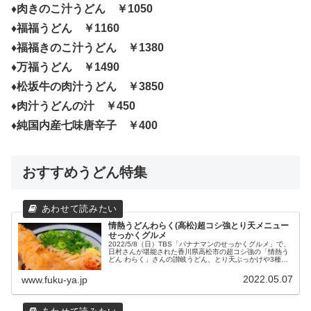
♦肉きのこ汁うどん ￥1050
♦福福うどん ￥1160
♦福福きのこ汁うどん ￥1380
♦万福うどん ￥1490
♦松坂牛の肉汁うどん ￥3850
♦肉汁うどんの汁 ￥450
♦純国内産七味唐辛子 ￥400
おすすめうどん特集
情熱うどんわらく(高松)超コシ強とり天メニュー
せっかくグルメ
2022/5/8（日）TBS「バナナマンのせっかくグルメ」で、
日村さんが堪能された香川県高松市の超コシ強の「情熱う
どん わらく」さんの讃岐うどん、とり天ぶっかけや3種盛
メニューや店舗情報をまとめました。
2022.05.07
www.fuku-ya.jp