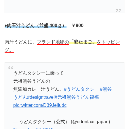
♦肉玉汁うどん（並盛 400ｇ）
￥900
肉汁うどんに、
ブランド地卵の
「彩たまご」
をトッピン
グ。
うどんタクシーに乗って
元祖熊谷うどんの
無添加カレー汁うどん。
#うどんタクシー
#熊谷
うどん
#designtravel
#元祖熊谷うどん福福
pic.twitter.com/D39JeiIudc
— うどんタクシー（公式） (@udontaxi_japan)