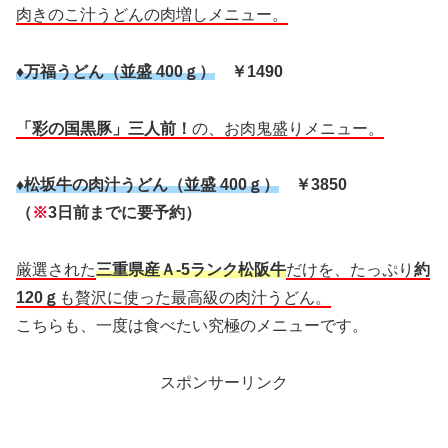
肉きのこ汁うどんの肉増しメニュー。
♦万福うどん（並盛 400ｇ）
￥1490
「彩の国黒豚」三人前！
の、お肉鬼盛りメニュー。
♦松坂牛の肉汁うどん（並盛 400ｇ）
￥3850
（
※
3日前までに要予約）
厳選された
三重県産Ａ-5ランク松阪牛
だけを、たっぷり
約
120ｇ
も贅沢に使った最高級の肉汁うどん。
こちらも、一度は食べたい究極のメニューです。
スポンサーリンク