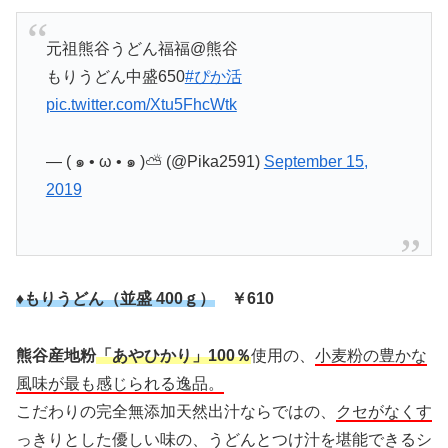
元祖熊谷うどん福福@熊谷
もりうどん中盛650
#ぴか活
pic.twitter.com/Xtu5FhcWtk
— ( ๑ • ω • ๑ )⛅ (@Pika2591)
September 15,
2019
♦もりうどん（並盛 400ｇ）
￥610
熊谷産地粉
「あやひかり」100％
使用の、
小麦粉の豊かな
風味が最も感じられる逸品。
こだわりの完全無添加天然出汁ならではの、
クセがなくす
っきりとした優しい味
の、うどんとつけ汁を堪能できるシ