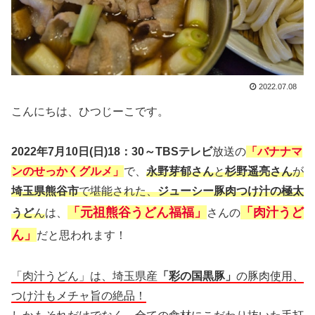
2022.07.08
こんにちは、ひつじーこです。
2022年7月10日(日)18：30～TBSテレビ
放送の
「バナナマ
ンのせっかくグルメ」
で、
永野芽郁さん
と
杉野遥亮さん
が
埼玉県熊谷市
で堪能された、
ジューシー豚肉つけ汁の極太
「元祖熊谷うどん福福」
「肉汁うど
うど
ん
は、
さんの
ん」
だと思われます！
「肉汁うどん」は、埼玉県産
「彩の国黒豚」
の豚肉使用、
つけ汁もメチャ旨の絶品！