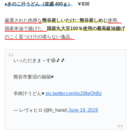
♦きのこ汁うどん（並盛 400ｇ）
￥830
厳選された肉厚な
熊谷産しいたけ
に
熊谷産しめじ
使用。
国産米油で揚げた、
国産丸大豆100％使用の最高級油揚げ
のこく旨つけ汁の堪らない逸品。
いっただきま～す😆🎵🎵
熊谷市妻沼の福福♥️
辛肉汁うどん♥️
pic.twitter.com/joJ38eOhBz
— レヴォヒロ (@h_harai)
June 19, 2019