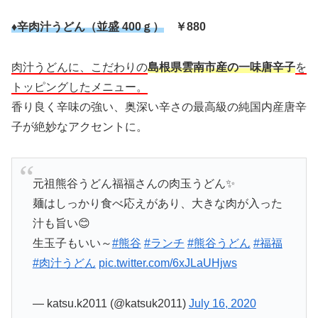
♦辛肉汁うどん（並盛 400ｇ）
￥880
肉汁うどんに、こだわりの
島根県雲南市産の一味唐辛子
を
トッピングしたメニュー。
香り良く辛味の強い、奥深い辛さの最高級の純国内産唐辛
子が絶妙なアクセントに。
元祖熊谷うどん福福さんの肉玉うどん✨
麺はしっかり食べ応えがあり、大きな肉が入った
汁も旨い😊
生玉子もいい～
#熊谷
#ランチ
#熊谷うどん
#福福
#肉汁うどん
pic.twitter.com/6xJLaUHjws
— katsu.k2011 (@katsuk2011)
July 16, 2020