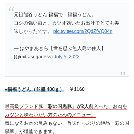
元祖熊谷うどん 福福で、福福うどん。
コシの強い麺と、カツオ効いたお出汁でとても美
味しかったです。
pic.twitter.com/2QdZfVQ04n
— はやまあきら【世を忍ぶ無人島の住人】
(@extrasugarless)
July 5, 2022
♦福福うどん（並盛 400ｇ）
￥1160
最高級ブランド豚
「彩の国黒豚」が2人前
入った、お肉を
ガツンと味わいたい方のためのメニュー。
気になるお肉の臭みもない、旨味たっぷりの絶品「彩の国
黒豚」が堪能できます。