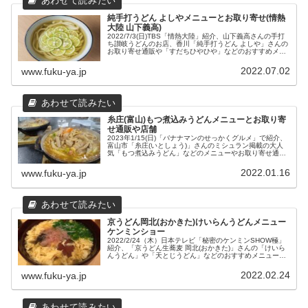
純手打うどん よしやメニューとお取り寄せ(情熱
大陸 山下義高)
2022/7/3(日)TBS「情熱大陸」紹介、山下義高さんの手打
ち讃岐うどんのお店、香川「純手打うどん よしや」さんの
お取り寄せ通販や「すだちひやひや」などのおすすめメニ
ュー、場所や営業時間などの店舗情報をまとめました。
2022.07.02
www.fuku-ya.jp
糸庄(富山)もつ煮込みうどんメニューとお取り寄
せ通販や店舗
2023年1/15(日)「バナナマンのせっかくグルメ」で紹介、
富山市「糸庄(いとしょう)」さんのミシュラン掲載の大人
気「もつ煮込みうどん」などのメニューやお取り寄せ通販
と自動販売機について、本店さんをはじめ3店舗の店舗情
報をまとめてみました。
2022.01.16
www.fuku-ya.jp
京うどん岡北(おかきた)けいらんうどんメニュー
ケンミンショー
2022/2/24（木）日本テレビ「秘密のケンミンSHOW極」
紹介、「京うどん生蕎麦 岡北(おかきた)」さんの「けいら
んうどん」や「天とじうどん」などのおすすめメニューと
店舗情報をまとめてみました。
2022.02.24
www.fuku-ya.jp