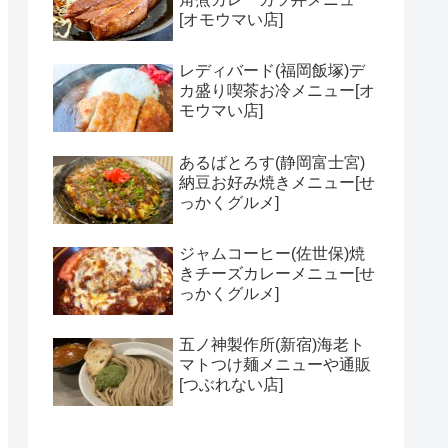
[オモウマい店]
レディバード(福岡飯塚)デ
カ盛り喫茶お冷メニュー[オ
モウマい店]
あるばとろす(静岡富士宮)
納豆お好み焼きメニュー[せ
っかくグルメ]
ジャムコーヒー(佐世保)焼
きチーズカレーメニュー[せ
っかくグルメ]
五ノ神製作所(新宿)海老ト
マトつけ麺メニューや通販
[つぶれない店]