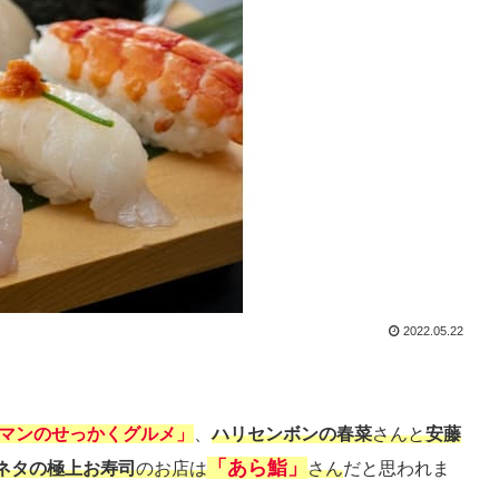
2022.05.22
マンのせっかくグルメ」
、
ハリセンボンの春菜
さんと
安藤
「あら鮨」
ネタの極上お寿司
のお店は
さん
だと思われま