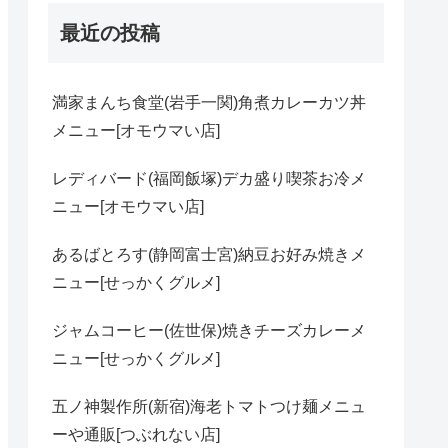
最近の投稿
満家まんち食堂(岩手一関)角煮カレーカツ丼
メニュー[オモウマい店]
レディバード(福岡飯塚)デカ盛り喫茶お冷メ
ニュー[オモウマい店]
あるばとろす(静岡富士宮)納豆お好み焼きメ
ニュー[せっかくグルメ]
ジャムコーヒー(佐世保)焼きチーズカレーメ
ニュー[せっかくグルメ]
五ノ神製作所(新宿)海老トマトつけ麺メニュ
ーや通販[つぶれない店]