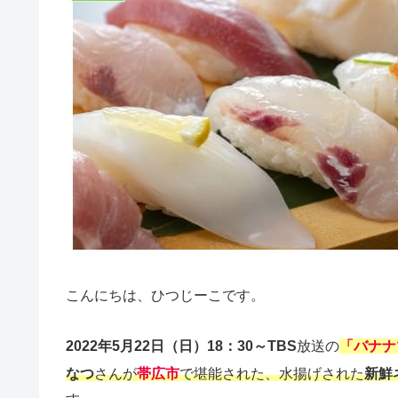
こんにちは、ひつじーこです。
2022年5月22日（日）18：30～TBS
放送の
「バナナ
なつ
さんが
帯広市
で堪能された、水揚げされた
新鮮