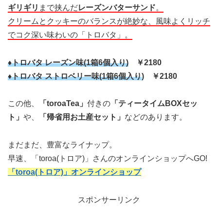
ギリギリ
まで挟んだ
レーズンバターサンド
。
クリームとクッキーのバランスが絶妙な、風味よくリッチ
でコク深い味わいの「トロバタ」。
♦トロバタ レーズン味(1箱6個入り)
￥2180
♦トロバタ ストロベリー味(
1箱6個入り
) ￥2180
この他、
「toroaTea」
付きの
「ティータイムBOXセッ
ト」
や、
「帰省用お土産セット」
などのあります。
まだまだ、豊富なライナップ。
早速、「toroa(トロア)」さんのオンラインショップへGO!
「toroa(トロア)」オンラインショップ
スポンサーリンク