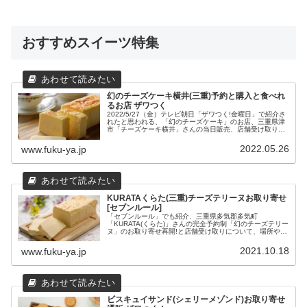
おすすめスイーツ特集
幻のチーズケーキ横井(三重)予約と購入と食べれ
るお店 ザワつく
2022/5/27（金）テレビ朝日「ザワつく!金曜日」で紹介さ
れたと思われる、「幻のチーズケーキ」のお店、三重県津
市「チーズケーキ横井」さんの当日販売、店舗受け取り予
約、お取り寄せ、食べられるカフェについてをまとめてみ
ました。
2022.05.26
www.fuku-ya.jp
KURATAくらた(三重)チーズテリーヌお取り寄せ
[セブンルール]
「セブンルール」でも紹介、三重県多気郡多気町
「KURATA(くらた)」さんの完全予約制「幻のチーズテリー
ヌ」のお取り寄せ再開!と店舗受け取りについて、場所や営
業時間などの店舗情報をまとめてみました。
2021.10.18
www.fuku-ya.jp
ビスキュイサンド(シェリーメゾンド)お取り寄せ