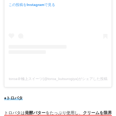
この投稿をInstagramで見る
toroa＠極上スイーツ(@toroa_kutsurogiya)がシェアした投稿
♦トロバタ
トロバタは
発酵バター
をたっぷり使用し、
クリームを限界