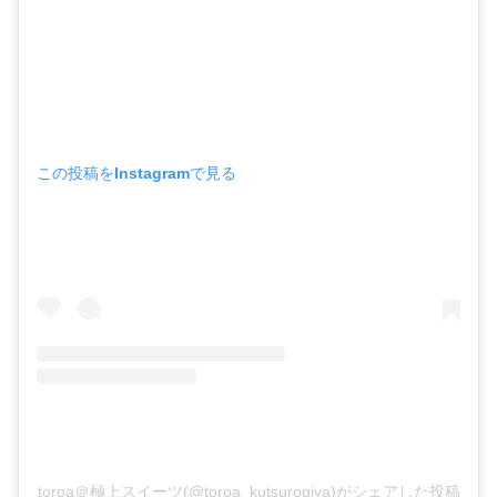
この投稿をInstagramで見る
toroa＠極上スイーツ(@toroa_kutsurogiya)がシェアした投稿