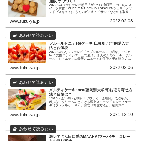
通販 ザワつく！
2022/2/4（金）テレビ朝日「ザワつく金曜日」の、幻のス
イーツ京都「CHERIE MAISON DU BISCUIT(シェリーメゾ
ンドビスキュイ)」さんのビスキュイサンドなどのお取り寄
せ通販と店舗販売について、京都の店舗情報についてまと
めてみました。
2022.02.03
www.fuku-ya.jp
フルールドエテeteケーキ(庄司夏子)予約購入方
法とお値段
2022/2/8(火)フジテレビ「セブンルール」で紹介、アジア
No.1女性パティシエ「庄司夏子」さんの幻のケーキ「フル
ール・ド・エテ」の最新メニューやお値段と予約購入方法
についてまとめてみました。
2022.02.06
www.fuku-ya.jp
メルティケーキaoca(福岡県大牟田)お取り寄せ方
法と店舗は？
12/10（金）テレビ朝日「ザワつく！金曜日」で紹介の、
希少な生クリームのとろける極上スイーツ「メルティケー
キ（プレメルケーキ）」お取り寄せ方法と、福岡大牟田の
オフィスカフェ「aoca（あおか）」さんの店舗情報をまと
めてみました。
2021.12.10
www.fuku-ya.jp
激レアさん田口愛のMAAHA(マーハ)チョコレー