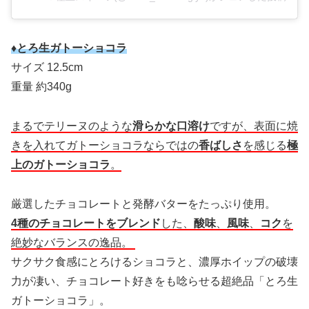
♦とろ生ガトーショコラ
サイズ 12.5cm
重量 約340g
まるでテリーヌのような
滑らかな口溶け
ですが、表面に焼
きを入れてガトーショコラならではの
香ばしさ
を感じる
極
上のガトーショコラ
。
厳選したチョコレートと発酵バターをたっぷり使用。
4種のチョコレートをブレンド
した、
酸味
、
風味
、
コク
を
絶妙なバランスの逸品。
サクサク食感にとろけるショコラと、濃厚ホイップの破壊
力が凄い、チョコレート好きをも唸らせる超絶品「とろ生
ガトーショコラ」。