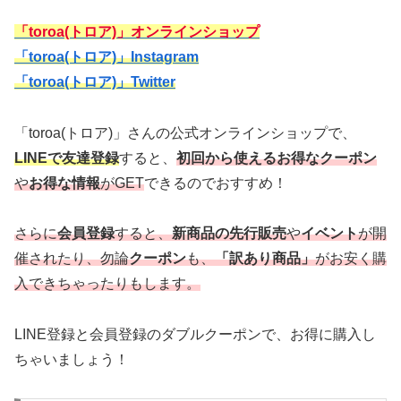
「toroa(トロア)」オンラインショップ
「toroa(トロア)」Instagram
「toroa(トロア)」Twitter
「toroa(トロア)」さんの公式オンラインショップで、
LINEで友達登録
すると、
初回から使えるお得なクーポン
や
お得な情報
がGET
できるのでおすすめ！
さらに
会員登録
すると、
新商品の先行販売
や
イベント
が開
催されたり、勿論
クーポン
も、
「訳あり商品」
がお安く購
入できちゃったりもします。
LINE登録と会員登録のダブルクーポンで、お得に購入し
ちゃいましょう！