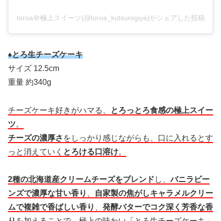
toroa＠極上スイーツ(@toroa_kutsurogiya)がシェアした投稿
♦とろ生チーズケーキ
サイズ 12.5cm
重量 約340g
チーズケーキ好きがハマる、
とろっとろ食感の極上スイー
ツ
。
チーズの濃厚さ
をしっかり感じながらも、口に入れるとす
っと消えていく
とろける口溶け
。
2種の北海道産クリームチーズをブレンド
し、
バニラビー
ンズで濃厚な甘い香り
、
自家製の焦がしキャラメルクリー
ムで複雑で香ばしい香り
、
発酵バターでコク深く芳香な香
り
を加えることで、極上の味わい「とろ生チーズケーキ」