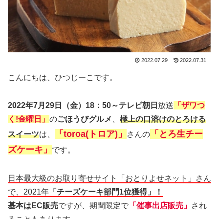
2022.07.29
2022.07.31
こんにちは、ひつじーこです。
2022年7月29日（金）18：50～テレビ朝日
放送
「ザワつ
く!金曜日」
の
ごほうびグルメ
、
極上の口溶けのとろける
「toroa(トロア)」
「とろ生チー
スイーツ
は、
さんの
ズケーキ」
です。
日本最大級のお取り寄せサイト「おとりよせネット」さん
で、2021年
「チーズケーキ部門1位獲得」！
基本はEC販売
ですが、期間限定で
「催事出店販売」
され