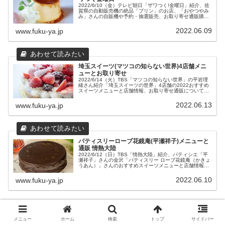
2022/6/10（金）テレビ朝日「ザワつく!金曜日」紹介、佐
賀県の自動販売機の絶品「プリン」のお店、「おやつやみ
み」さんの自販機や予約・抽選販売、お取り寄せ通販購入
方法と場所やおすすめ商品をまとめてみました。
2022.06.09
www.fuku-ya.jp
埼玉スイーツ(マツコの知らない世界)4店舗メニ
ューとお取り寄せ
2022/6/14（火）TBS「マツコの知らない世界」の平岩理
緒さん紹介「埼玉スイーツの世界」4店舗の2022おすすめ
スイーツメニューと店舗情報、お取り寄せ通販についてま
とめました。
2022.06.13
www.fuku-ya.jp
パティスリーローブ花鏡庵(平瀬祥子)メニューと
通販 情熱大陸
2022/6/12（日）TBS「情熱大陸」紹介、パティシエ「平
瀬祥子」さんの金沢「パティスリー ローブ花鏡庵（かきょ
うあん）」さんのおすすめスイーツメニューと店舗情報、
お取り寄せ通販についてまとめました。
2022.06.10
www.fuku-ya.jp
まとめ
メニュー
ホーム
検索
トップ
サイドバー