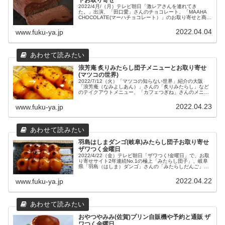
トお取り寄せ
2022/4月/（月）テレビ朝日「激レアさんを連れてき
た。」出演、「田口愛」さんのチョコレート、「MAAHA
CHOCOLATE(マーハチョコレート）」のお取り寄せと商品
ライナップなどまとめてみました。
2022.04.04
www.fuku-ya.jp
浪芳庵 炙りみたらし団子メニューとお取り寄せ
(マツコの世界)
2022/7/12（火）「マツコの知らない世界」紹介の大阪
「浪芳庵（なみよしあん）」さんの「炙りみたらし」など
のテイクアウトメニュー、「カフェつぎね」さんのメニュ
ー、お取り寄せについてと店舗情報をまとめました。
2022.04.23
www.fuku-ya.jp
羽島はしまダンゴ(岐阜)みたらし団子お取り寄せ
ザワつく金曜日
2022/4/22（金）テレビ朝日「ザワつく!金曜日」で、お取
り寄せサイト2年連続No.1の極上「みたらし団子」、岐阜
県「羽島（はしま）ダンゴ」さんの「みたらしだんご」の
お取り寄せと本社工場直売店の店舗情報、直営店について
まとめました。
2022.04.22
www.fuku-ya.jp
おやつやみみ(佐賀)プリン自販機や予約と通販 ザ
ワつく金曜日