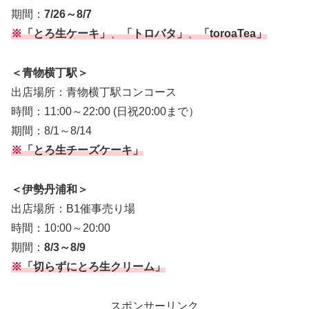
期間：
7/26～8/7
※
「とろ生ケーキ」
、
「トロバタ」
、
「toroaTea」
＜青物横丁駅＞
出店場所：青物横丁駅コンコース
時間：11:00～22:00 (日祝20:00まで）
期間：8/1～8/14
※
「とろ生チーズケーキ」
＜伊勢丹浦和＞
出店場所：B1催事売り場
時間：10:00～20:00
期間：
8/3～8/9
※
「切らずにとろ生クリーム」
スポンサーリンク