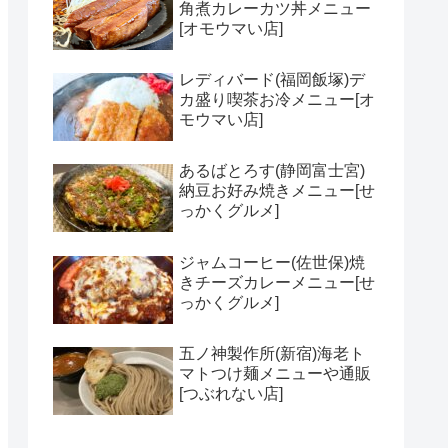
角煮カレーカツ丼メニュー
[オモウマい店]
レディバード(福岡飯塚)デ
カ盛り喫茶お冷メニュー[オ
モウマい店]
あるばとろす(静岡富士宮)
納豆お好み焼きメニュー[せ
っかくグルメ]
ジャムコーヒー(佐世保)焼
きチーズカレーメニュー[せ
っかくグルメ]
五ノ神製作所(新宿)海老ト
マトつけ麺メニューや通販
[つぶれない店]