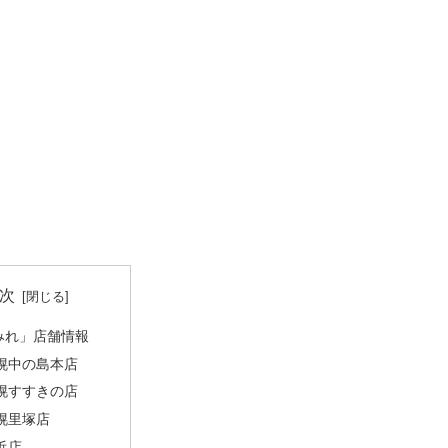
次
みれ」店舗情報
幌中の島本店
幌すすきの店
幌里塚店
浜店