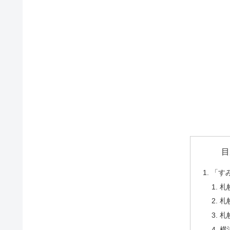
目
「す
札
札
札
横