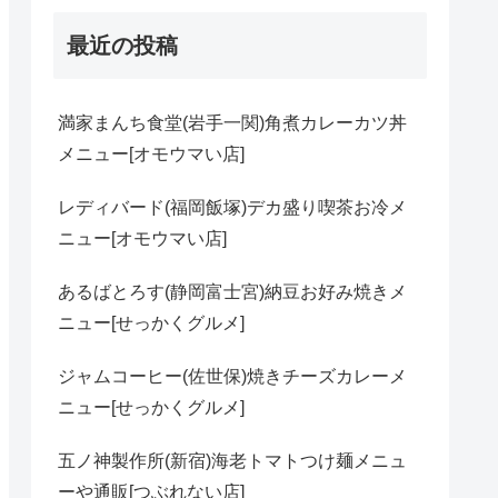
最近の投稿
満家まんち食堂(岩手一関)角煮カレーカツ丼
メニュー[オモウマい店]
レディバード(福岡飯塚)デカ盛り喫茶お冷メ
ニュー[オモウマい店]
あるばとろす(静岡富士宮)納豆お好み焼きメ
ニュー[せっかくグルメ]
ジャムコーヒー(佐世保)焼きチーズカレーメ
ニュー[せっかくグルメ]
五ノ神製作所(新宿)海老トマトつけ麺メニュ
ーや通販[つぶれない店]