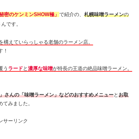
秘密のケンミンSHOW極」
で紹介の、
札幌味噌ラーメン
の
さんです。
舗を構えていらっしゃる老舗のラーメン店。
す！
覆う
ラード
と
濃厚な味噌
が特長の王道の絶品味噌ラーメン。
店」さんの「味噌ラーメン」などのおすすめメニュー
と
お取
めてみました。
ンサーリンク