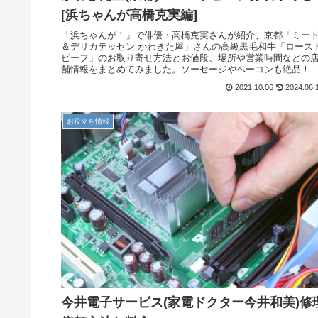
[浜ちゃんが高橋克実編]
「浜ちゃんが！」で俳優・高橋克実さんが紹介、京都「ミー
＆デリカテッセン かわきた屋」さんの高級黒毛和牛「ロース
ビーフ」のお取り寄せ方法とお値段、場所や営業時間などの
舗情報をまとめてみました。ソーセージやベーコンも絶品！
2021.10.06
2024.06.
お役立ち情報
今井電子サービス(家電ドクター今井和美)修