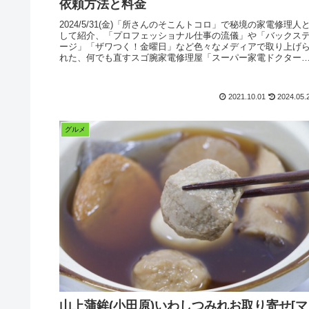
依頼方法と料金
2024/5/31(金)「所さんのそこんトコロ」で秘境の家電修理人
して紹介、「プロフェッショナル仕事の流儀」や「バックス
ージ」「ザワつく！金曜日」など色々なメディアで取り上げ
れた、何でも直すスゴ腕家電修理屋「スーパー家電ドクター
今井和美」さんのお店「今井電子サービス」さんの店舗情報
修理依頼方法、料金などについてまとめてみました。
2021.10.01
2024.05.
グルメ
山上蒲鉾(小田原)いわしつみれお取り寄せ[マ