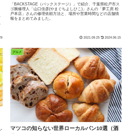
「BACKSTAGE（バックステージ）」で紹介、千葉県松戸市ス
ゴ腕修理人「山口佳彦(やまぐちよしひこ)」さんの「夢工房 松
戸本店」さんの修理依頼方法と、場所や営業時間などの店舗情
ん
報をまとめてみました。
営
29
2021.09.25
2024.06.15
グルメ
マツコの知らない世界ローカルパン10選（酒
ン