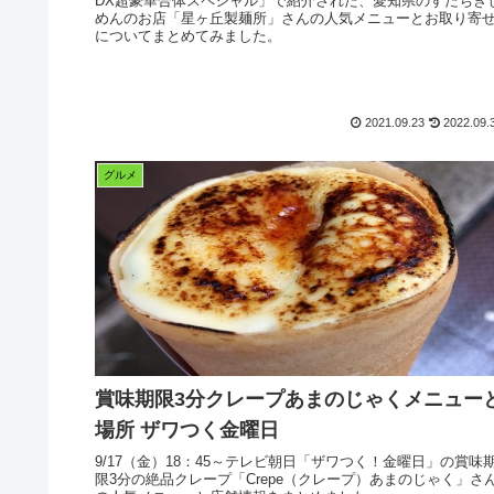
DX超豪華合体スペシャル」で紹介された、愛知県のすだちき
めんのお店「星ヶ丘製麺所」さんの人気メニューとお取り寄
についてまとめてみました。
2021.09.23
2022.09.
グルメ
賞味期限3分クレープあまのじゃくメニュー
場所 ザワつく金曜日
9/17（金）18：45～テレビ朝日「ザワつく！金曜日」の賞味
限3分の絶品クレープ「Crepe（クレープ）あまのじゃく」さ