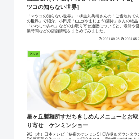
ツコの知らない世界]
「マツコの知らない世界」・柳生九兵衛さんの「ご当地おで
の世界」で紹介、小田原「山上(やまじょう)蒲鉾」さんの絶品
「いわしつみれ」などのお取り寄せ通販についてと、場所や
業時間などの店舗情報をまとめてみました。
2021.09.28
2024.05.
グルメ
星ヶ丘製麺所すだちきしめんメニューとお取
り寄せ ケンミンショー
9/2（木）日本テレビ「秘密のケンミンSHOW極＆ダウンタウ