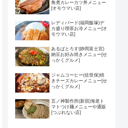
角煮カレーカツ丼メニュー
[オモウマい店]
レディバード(福岡飯塚)デ
カ盛り喫茶お冷メニュー[オ
モウマい店]
あるばとろす(静岡富士宮)
納豆お好み焼きメニュー[せ
っかくグルメ]
ジャムコーヒー(佐世保)焼
きチーズカレーメニュー[せ
っかくグルメ]
五ノ神製作所(新宿)海老ト
マトつけ麺メニューや通販
[つぶれない店]