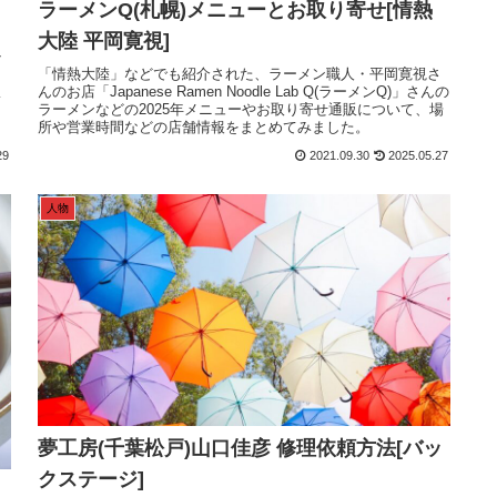
ラーメンQ(札幌)メニューとお取り寄せ[情熱
大陸 平岡寛視]
と
テ
「情熱大陸」などでも紹介された、ラーメン職人・平岡寛視さ
ら
んのお店「Japanese Ramen Noodle Lab Q(ラーメンQ)」さんの
・
ラーメンなどの2025年メニューやお取り寄せ通販について、場
や
所や営業時間などの店舗情報をまとめてみました。
29
2021.09.30
2025.05.27
人物
夢工房(千葉松戸)山口佳彦 修理依頼方法[バッ
クステージ]