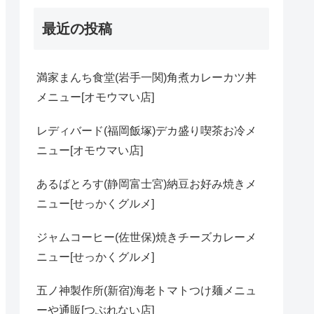
最近の投稿
満家まんち食堂(岩手一関)角煮カレーカツ丼
メニュー[オモウマい店]
レディバード(福岡飯塚)デカ盛り喫茶お冷メ
ニュー[オモウマい店]
あるばとろす(静岡富士宮)納豆お好み焼きメ
ニュー[せっかくグルメ]
ジャムコーヒー(佐世保)焼きチーズカレーメ
ニュー[せっかくグルメ]
五ノ神製作所(新宿)海老トマトつけ麺メニュ
ーや通販[つぶれない店]