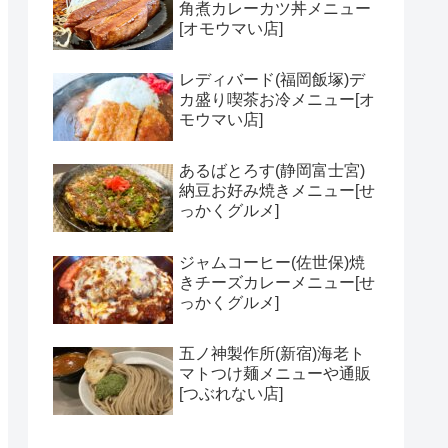
角煮カレーカツ丼メニュー
[オモウマい店]
レディバード(福岡飯塚)デ
カ盛り喫茶お冷メニュー[オ
モウマい店]
あるばとろす(静岡富士宮)
納豆お好み焼きメニュー[せ
っかくグルメ]
ジャムコーヒー(佐世保)焼
きチーズカレーメニュー[せ
っかくグルメ]
五ノ神製作所(新宿)海老ト
マトつけ麺メニューや通販
[つぶれない店]