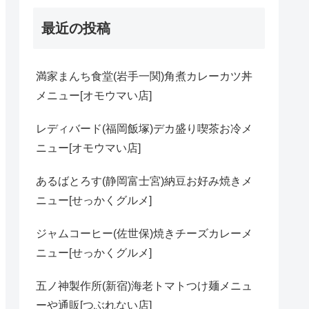
最近の投稿
満家まんち食堂(岩手一関)角煮カレーカツ丼
メニュー[オモウマい店]
レディバード(福岡飯塚)デカ盛り喫茶お冷メ
ニュー[オモウマい店]
あるばとろす(静岡富士宮)納豆お好み焼きメ
ニュー[せっかくグルメ]
ジャムコーヒー(佐世保)焼きチーズカレーメ
ニュー[せっかくグルメ]
五ノ神製作所(新宿)海老トマトつけ麺メニュ
ーや通販[つぶれない店]