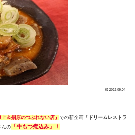
2022.09.04
坂上＆指原のつぶれない店」
での新企画
「ドリームレストラ
「牛もつ煮込み」！
さんの