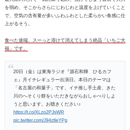
を弱め、そこからさらにじわじわと温度を上げていくこと
で、空気の含有量が多いふわふわとした柔らかい食感に仕
上がるそう。
食べた途端、スーっと溶けて消えてしまう絶品「いちご大
福」です。
20日（金）は東海ラジオ『源石和輝 ひるカフ
ェ』月イチレギュラー出演日。本日のテーマは
「名古屋の和菓子」です。イチ推し手土産、きた
川のへそくり餅をいただきながらおしゃべりしよ
うと思います。お聴きください♪
https://t.co/XLzo2PJsWR
pic.twitter.com/J94ztIeYPg