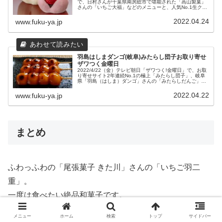
で、日村さんが千葉県南房総市で堪能された「高山製菓」
さんの「いちご大福」などのメニューと、人気No.1生クリ
ーム大福などのお取り寄せ通販と店舗情報をまとめまし
た。
2022.04.24
www.fuku-ya.jp
羽島はしまダンゴ(岐阜)みたらし団子お取り寄せ
ザワつく金曜日
2022/4/22（金）テレビ朝日「ザワつく!金曜日」で、お取
り寄せサイト2年連続No.1の極上「みたらし団子」、岐阜
県「羽島（はしま）ダンゴ」さんの「みたらしだんご」の
お取り寄せと本社工場直売店の店舗情報、直営店について
まとめました。
2022.04.22
www.fuku-ya.jp
まとめ
ふわっふわの「尾張菓子 きた川」さんの「いちご羽二
重」。
一度は食べたい絶品和菓子です。
メニュー
ホーム
検索
トップ
サイドバー