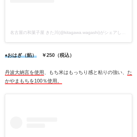
名古屋の和菓子屋 きた川(@kitagawa.wagashi)がシェアした投稿
♦おはぎ（餡）
￥250（税込）
丹波大納言を使用
、もち米はもっちり感と粘りの強い、
た
かやまもちを100％使用。