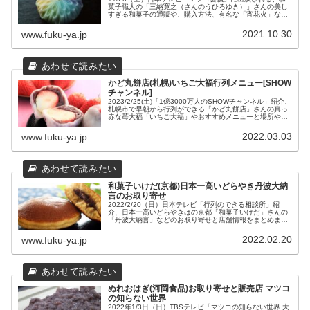
菓子職人の「三納寛之（さんのうひろゆき）」さんの美し
すぎる和菓子の通販や、購入方法、有名な「宵花火」など
の作品紹介をまとめてみました。ＳNＳを見るだけでも価
値あり！ため息が漏れ、もう、うっとり・・・。
2021.10.30
www.fuku-ya.jp
かど丸餅店(札幌)いちご大福行列メニュー[SHOW
チャンネル]
2023/2/25(土)「1億3000万人のSHOWチャンネル」紹介、
札幌市で早朝から行列ができる「かど丸餅店」さんの真っ
赤な苺大福「いちご大福」やおすすめメニューと場所や営
業時間などの店舗情報をまとめてみました。
2022.03.03
www.fuku-ya.jp
和菓子いけだ(京都)日本一高いどらやき丹波大納
言のお取り寄せ
2022/2/20（日）日本テレビ「行列のできる相談所」紹
介、日本一高いどらやきはの京都「和菓子いけだ」さんの
「丹波大納言」などのお取り寄せと店舗情報をまとめまし
た。
2022.02.20
www.fuku-ya.jp
ぬれおはぎ(河岡食品)お取り寄せと販売店 マツコ
の知らない世界
2022年1/3日（日）TBSテレビ「マツコの知らない世界 大