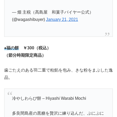
— 畑 主税（髙島屋 和菓子バイヤー公式）
(@wagashibuyer)
January 21, 2021
♦福の餅
￥300（税込）
（節分時期限定商品）
歯ごたえのある羽二重で粒餡を包み、きな粉をまぶした逸
品。
冷やしわらび餅 – Hiyashi Warabi Mochi
多良間島産の黒糖を贅沢に練り込んだ、ぷにぷに