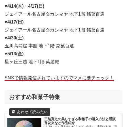
♥4/14(木)・4/17(日)
ジェイアール名古屋タカシマヤ 地下1階 銘菓百選
♥4/17(日)
ジェイアール名古屋タカシマヤ 地下1階 銘菓百選
♥4/30(土)
玉川高島屋 本館 地下1階 銘菓百選
♥5/13(金)
星ヶ丘三越 地下1階 菓遊庵
SNSで情報発信されていますのでマメに要チェック！
おすすめ和菓子特集
三納寛之の美しすぎる和菓子の購入方法と通販
宵花火など作品紹介
11/20（土）日本テレビ「マツコ会議」に出演される、和