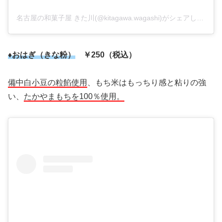
名古屋の和菓子屋 きた川(@kitagawa.wagashi)がシェアした投稿
♦おはぎ（きな粉）
￥250（税込）
備中白小豆の粒餡使用
、もち米はもっちり感と粘りの強
い、
たかやまもちを100％使用。