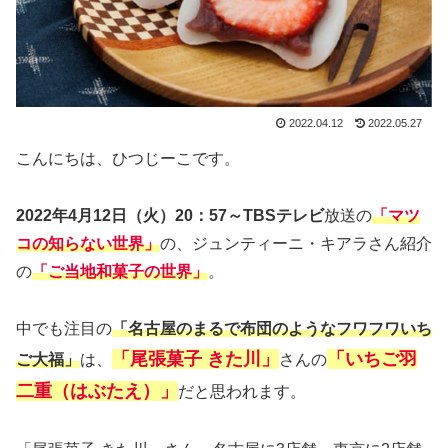
2022.04.12
2022.05.27
こんにちは、ひつじーこです。
2022年4月12日（火）20：57～TBSテレビ
放送の
「マツ
コの知らない世界」
の、ジュンティーニ・キアラさん紹介
の
「ご当地和菓子の世界」
。
中でも注目の
「名古屋のまるで布団のようなフワフワいち
「尾張菓子 きた川」
「いちご羽
ご大福」
は、
さんの
二重（はぶたえ）」
だと思われます。