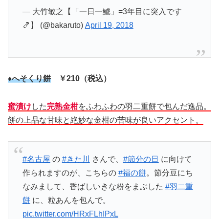
— 大竹敏之【「一日一鯱」=3年目に突入です
🍤】 (@bakaruto)
April 19, 2018
♦へそくり餅
￥210（税込）
蜜漬け
した
完熟金柑
をふわふわの羽二重餅で包んだ逸品。
餅の上品な甘味と絶妙な金柑の苦味が良いアクセント。
#名古屋
の
#きた川
さんで、
#節分の日
に向けて
作られますのが、こちらの
#福の餅
。節分豆にち
なみまして、香ばしいきな粉をまぶした
#羽二重
餅
に、粒あんを包んで。
pic.twitter.com/HRxFLhIPxL