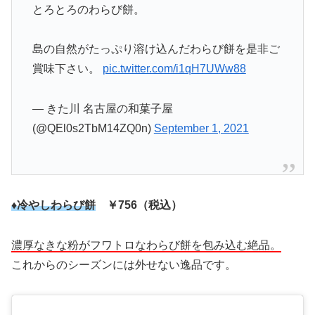
とろとろのわらび餅。
島の自然がたっぷり溶け込んだわらび餅を是非ご
賞味下さい。
pic.twitter.com/i1qH7UWw88
— きた川 名古屋の和菓子屋
(@QEl0s2TbM14ZQ0n)
September 1, 2021
♦冷やしわらび餅
￥756（税込）
濃厚なきな粉がフワトロなわらび餅を包み込む絶品。
これからのシーズンには外せない逸品です。