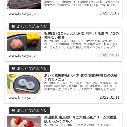
新年会SP」に出演の「おはぎ爆食美女」の安井友梨さんお
すすめの「河岡食品」さんの「ぬれおはぎ」のお取り寄せ
や販売店についてまとめてみました。
2022.01.02
www.fuku-ya.jp
板屋(金沢)こもかぶりお取り寄せと店舗 マツコの
知らない世界
2022/4/12日（火）TBSテレビ「マツコの知らない世
界」、「ご当地和菓子の世界」で紹介の金沢「板屋」さん
の「こもかぶり」などのお取り寄せオンラインショップや
おすすめ商品、店舗情報をまとめました。
2022.04.12
www.fuku-ya.jp
あいと電氣餅店(代々木)賞味期限5時間 幻の大福
予約とメニュー
2022年1/11（火）フジテレビ「所JAPAN」で紹介の、賞
味期限5時間の代々木八幡「あいと 電氣餅店」さんの「幻
の生大福」などのメニューと予約方法、場所などの店鋪情
報をまとめてみました。
2022.01.11
www.fuku-ya.jp
高山製菓 南房総いちご大福と生クリーム大福通
販 せっかくグルメ
2022/4/24（日）TBS「バナナマンのせっかくグルメ」