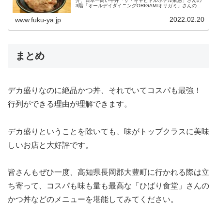
介、日本一高い牛丼「ザ・キャピトルホテル東急」さんの
3階「オールデイダイニングORIGAMIオリガミ」さんの
「キャピトル牛丼」と、店舗情報をまとめました。
2022.02.20
www.fuku-ya.jp
まとめ
デカ盛りなのに絶品かつ丼、それでいてコスパも最強！
行列ができる理由が理解できます。
デカ盛りということを除いても、味がトップクラスに美味
しいお店と大好評です。
皆さんもぜひ一度、高知県長岡郡大豊町に行かれる際は立
ち寄って、コスパも味も量も最高な「ひばり食堂」さんの
かつ丼などのメニューを堪能してみてください。