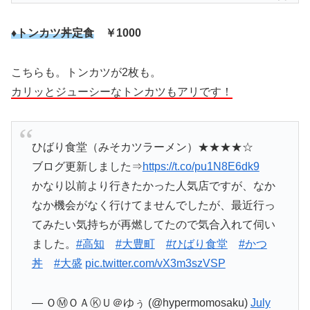
♦トンカツ丼定食
￥1000
こちらも。トンカツが2枚も。
カリッとジューシーなトンカツもアリです！
ひばり食堂（みそカツラーメン）★★★★☆
ブログ更新しました⇒
https://t.co/pu1N8E6dk9
かなり以前より行きたかった人気店ですが、なか
なか機会がなく行けてませんでしたが、最近行っ
てみたい気持ちが再燃してたので気合入れて伺い
ました。
#高知
#大豊町
#ひばり食堂
#かつ
丼
#大盛
pic.twitter.com/vX3m3szVSP
— ＯⓂＯＡⓀＵ＠ゆぅ (@hypermomosaku)
July