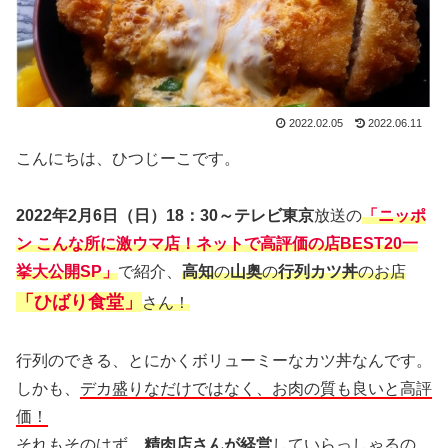
2022.02.05
2022.06.11
こんにちは、ひつじーこです。
2022年2月6日（日）18：30～テレビ東京
放送の
「ニッポ
ン こんな所に激ウマ店！ネットで高評価の店BEST20一
挙大公開SP」
で紹介、
高知
の
山奥
の
行列カツ丼
のお店
「ひばり食堂」
さん！
行列のできる、とにかくボリューミーなカツ丼なんです。
しかも、
デカ盛りなだけではなく、お肉の質も良いと高評
価！
それもそのはず、
精肉店さんが経営
していらっしゃるの