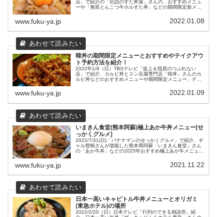
店」で紹介の「伝説のすた丼屋」さんの、おすすめメニュ
ーや「無双とんこつ牛ホルすた丼」などの期間限定新メニ
ューについてまとめてみました。
2022.01.08
www.fuku-ya.jp
韓丼の期間限定メニューとおすすめやテイクアウ
ト予約方法を紹介！
2022年1/9（日）TBSテレビ「坂上＆指原のつぶれない
店」で紹介、カルビ丼とスン豆腐専門店「韓丼」さんのカ
ルビ丼などのおすすめメニューや期間限定メニュー、テイ
クアウト予約の方法をまとめました。
2022.01.09
www.fuku-ya.jp
いまきん食堂(熊本阿蘇)極上あか牛丼メニュー[せ
っかくグルメ]
2022/7/31(日)「バナナマンのせっかくグルメ」で紹介、ギ
ャル曽根さんが堪能した熊本県阿蘇「いまきん食堂」さん
の「あか牛丼」などの2025年おすすめ極上あか牛メニュー
と、場所や営業時間、駐車場などの店舗情報をまとめてみ
ました。
2021.11.22
www.fuku-ya.jp
日本一高いキャピトル牛丼メニューとオリガミ
(東急ホテル)の場所
2022/2/20（日）日本テレビ「行列のできる相談所」紹