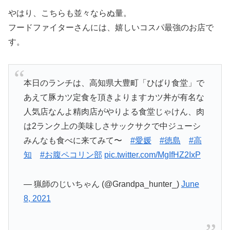
やはり、こちらも並々ならぬ量。
フードファイターさんには、嬉しいコスパ最強のお店で
す。
本日のランチは、高知県大豊町「ひばり食堂」で
あえて豚カツ定食を頂きよりますカツ丼が有名な
人気店なんよ精肉店がやりよる食堂じゃけん、肉
は2ランク上の美味しさサックサクで中ジューシ
みんなも食べに来てみて〜
#愛媛
#徳島
#高
知
#お腹ペコリン部
pic.twitter.com/MgIfHZ2IxP
— 猟師のじいちゃん (@Grandpa_hunter_)
June
8, 2021