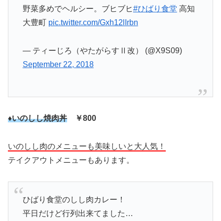
野菜多めでヘルシー。ブヒブヒ
#ひばり食堂
高知
大豊町
pic.twitter.com/Gxh12lIrbn
— ティーじろ（やたがらすⅡ改） (@X9S09)
September 22, 2018
♦いのしし焼肉丼
￥800
いのしし肉のメニューも美味しいと大人気！
テイクアウトメニューもあります。
ひばり食堂のしし肉カレー！
平日だけど行列出来てました…