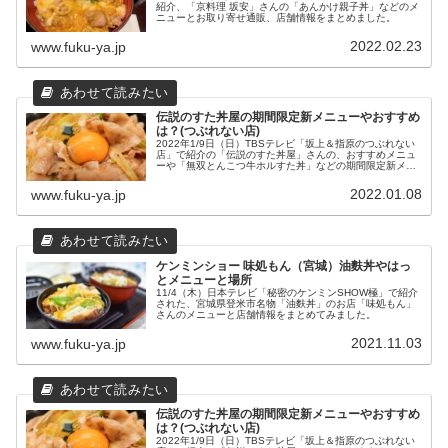
紹介、「京料理 坂安」さんの「あんかけ親子丼」などのメ
ニューとお取り寄せ通販、店舗情報をまとめました。
2022.02.23
www.fuku-ya.jp
伝説のすた丼屋の期間限定新メニューやおすすめ
は？(つぶれない店)
2022年1/9日（日）TBSテレビ「坂上＆指原のつぶれない
店」で紹介の「伝説のすた丼屋」さんの、おすすめメニュ
ーや「無双とんこつ牛ホルすた丼」などの期間限定新メニ
ューについてまとめてみました。
2022.01.08
www.fuku-ya.jp
ケンミンショー 味処もん（宮城）油麩丼やはっ
とメニューと場所
11/4（木）日本テレビ「秘密のケンミンSHOW極」で紹介
された、宮城県登米市名物「油麩丼」のお店「味処もん」
さんのメニューと店舗情報をまとめてみました。
2021.11.03
www.fuku-ya.jp
伝説のすた丼屋の期間限定新メニューやおすすめ
は？(つぶれない店)
2022年1/9日（日）TBSテレビ「坂上＆指原のつぶれない