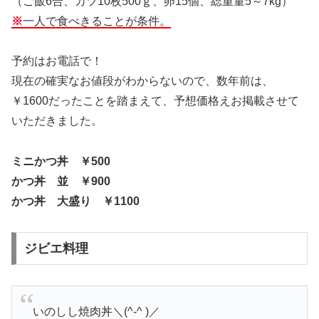
（ご飯6合、カツ10枚500ｇ、卵15個、総重量5～7kg）
※
一人で食べきることが条件。
予約はお電話で！
現在の確実なお値段がわからないので、数年前は、
￥1600だったことを踏まえて、予想価格えお掲載させて
いただきました。
ミニかつ丼 ￥500
かつ丼 並 ￥900
かつ丼 大盛り ￥1100
ジビエ料理
いのしし焼肉丼＼(^-^ )／