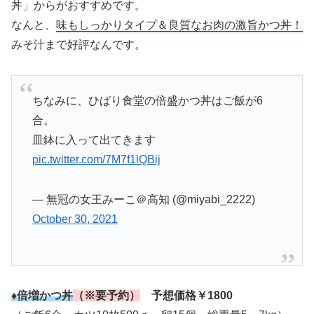
丼」からがおすすめです。
なんと、
味もしっかりタイプ＆良質なお肉の激旨かつ丼！
みそ汁まで好評なんです。
ちなみに、ひばり食堂の倍盛かつ丼はご飯が6
合。
皿鉢に入って出てきます
pic.twitter.com/7M7f1lQBij
— 無冠の女王みーこ＠高知 (@miyabi_2222)
October 30, 2021
♦倍増かつ丼
（※要予約）
予想価格￥1800