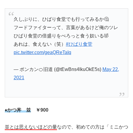
久しぶりに、ひばり食堂でも行ってみるか🤔
フードファイターって、言葉があるけど俺のツレ
ひばり食堂の倍盛りをぺろっと食う奴いる🤣
あれは、食えない（笑）
#ひばり食堂
pic.twitter.com/geaQReTaIq
— ポンカン🍊旧道 (@tEwBns4IkuOkE5s)
May 22,
2021
♦かつ丼 並
￥900
並とは思えないほどの量
なので、初めての方は「ミニかつ