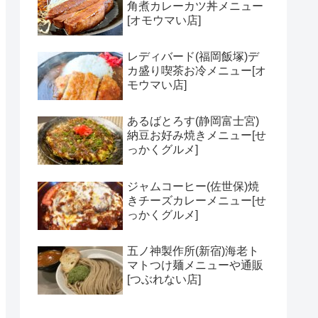
角煮カレーカツ丼メニュー
[オモウマい店]
レディバード(福岡飯塚)デ
カ盛り喫茶お冷メニュー[オ
モウマい店]
あるばとろす(静岡富士宮)
納豆お好み焼きメニュー[せ
っかくグルメ]
ジャムコーヒー(佐世保)焼
きチーズカレーメニュー[せ
っかくグルメ]
五ノ神製作所(新宿)海老ト
マトつけ麺メニューや通販
[つぶれない店]