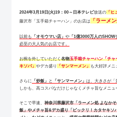
2024年3月19日(火)19：00～日本テレビ
放送の
「ヒ
「ラーメン
藤沢市「玉手箱チャーハン」のお店は
以前も
「オモウマい店」
や
「1億3000万人のSHO
必至の大人気のお店です。
お椀を外していただく
名物
玉手箱チャーハン「チャ
キソバ」
やデカ盛り
「サンマーメン」
も大好評メニ
さらに
「炒飯」
と
「サンマーメン」
は、大きさが「
しかも、高コスパなだけじゃなくメチャ旨なメニュ
そこで早速、
神奈川県藤沢市「ラーメン処 よなか
飯」やメチャ旨&デカ盛り「ビックリ！カタヤキソバ