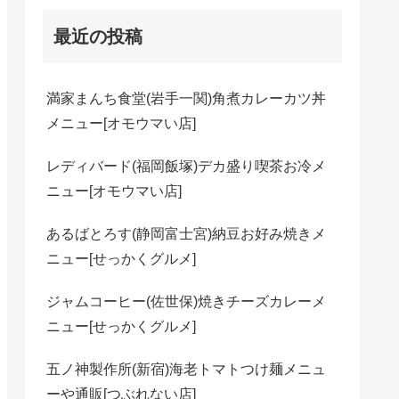
最近の投稿
満家まんち食堂(岩手一関)角煮カレーカツ丼
メニュー[オモウマい店]
レディバード(福岡飯塚)デカ盛り喫茶お冷メ
ニュー[オモウマい店]
あるばとろす(静岡富士宮)納豆お好み焼きメ
ニュー[せっかくグルメ]
ジャムコーヒー(佐世保)焼きチーズカレーメ
ニュー[せっかくグルメ]
五ノ神製作所(新宿)海老トマトつけ麺メニュ
ーや通販[つぶれない店]