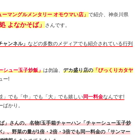
ューマングルメンタリー オモウマい店」
で紹介、神奈川県
処 よなかそば」
さんです。
Wチャンネル」
などの多数のメディアでも紹介されている行列
ーシュー玉子炒飯」
は勿論、
デカ盛り店の
「びっくりカタヤ
ュー!
並」でも「中」でも「大」でも嬉しい
同一料金
なんです!
ーばかり。
そば」さんの、名物!玉手箱チャーハン「チャーシュー玉子炒
」、野菜の量が1倍・2倍・3倍でも同一料金の「サンマー