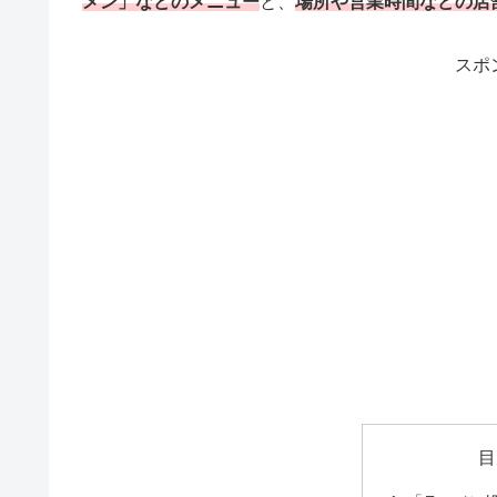
メン」などのメニュー
と、
場所や営業時間などの店
スポ
目