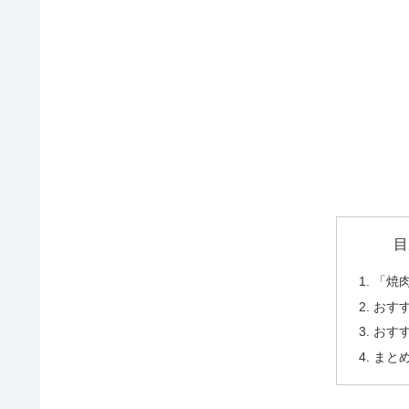
目
「焼
おす
おす
まと