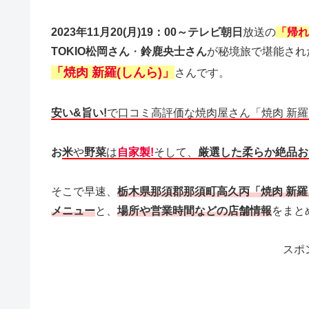
2023年11月20(月)19：00～テレビ朝日
放送の
「帰れ
TOKIO松岡さん
・
鈴鹿央士さん
が秘境旅で堪能され
「焼肉 新羅(しんら)」
さんです。
安い&旨い!
で口コミ高評価な焼肉屋さん「焼肉 新羅
お
米
や
野菜
は
自家製!
そして、
厳選した柔らか絶品お
そこで早速、
栃木県那須郡那須町高久丙「焼肉 新
メニュー
と、
場所や営業時間などの店舗情報
をまと
スポ