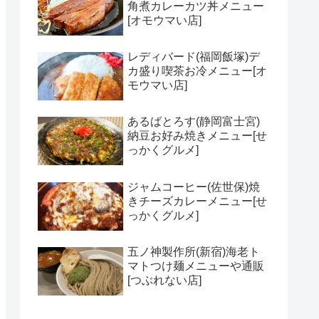
角煮カレーカツ丼メニュー
[オモウマい店]
レディバード(福岡飯塚)デ
カ盛り喫茶お冷メニュー[オ
モウマい店]
あるばとろす(静岡富士宮)
納豆お好み焼きメニュー[せ
っかくグルメ]
ジャムコーヒー(佐世保)焼
きチーズカレーメニュー[せ
っかくグルメ]
五ノ神製作所(新宿)海老ト
マトつけ麺メニューや通販
[つぶれない店]