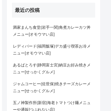
最近の投稿
満家まんち食堂(岩手一関)角煮カレーカツ丼
メニュー[オモウマい店]
レディバード(福岡飯塚)デカ盛り喫茶お冷メ
ニュー[オモウマい店]
あるばとろす(静岡富士宮)納豆お好み焼きメ
ニュー[せっかくグルメ]
ジャムコーヒー(佐世保)焼きチーズカレーメ
ニュー[せっかくグルメ]
五ノ神製作所(新宿)海老トマトつけ麺メニュ
ーや通販[つぶれない店]