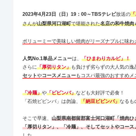
2023年4月23日（日）19：00～TBSテレビ
放送の
「
さんが
山梨県河口湖町
で堪能された
名店の和牛焼肉
ボリューミーで美味しい焼肉がリーズナブルに味わ
人気No.1単品メニュー
は、
「ひまわりカルビ」！
さらに
「厚切りタン」
も負けず劣らずの大人気の逸
セット
や
コースメニュー
もコスパ最強のおすすめメ
「冷麺」
や
「ビビンバ」
なども大好評で必食！
「石焼ビビンバ」は勿論、
「納豆ビビンバ」
なるも
そこで早速、
山梨県南都留郡富士河口湖町「焼肉ひ
「厚切りタン」、「冷麺」、そしてセットやコース
した。