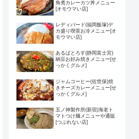
角煮カレーカツ丼メニュー
[オモウマい店]
レディバード(福岡飯塚)デ
カ盛り喫茶お冷メニュー[オ
モウマい店]
あるばとろす(静岡富士宮)
納豆お好み焼きメニュー[せ
っかくグルメ]
ジャムコーヒー(佐世保)焼
きチーズカレーメニュー[せ
っかくグルメ]
五ノ神製作所(新宿)海老ト
マトつけ麺メニューや通販
[つぶれない店]