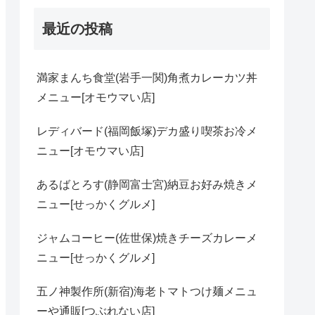
最近の投稿
満家まんち食堂(岩手一関)角煮カレーカツ丼
メニュー[オモウマい店]
レディバード(福岡飯塚)デカ盛り喫茶お冷メ
ニュー[オモウマい店]
あるばとろす(静岡富士宮)納豆お好み焼きメ
ニュー[せっかくグルメ]
ジャムコーヒー(佐世保)焼きチーズカレーメ
ニュー[せっかくグルメ]
五ノ神製作所(新宿)海老トマトつけ麺メニュ
ーや通販[つぶれない店]