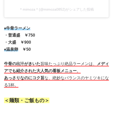
＊mimoza＊(@mimoza0852)がシェアした投稿
♦牛骨ラーメン
・普通盛 ￥750
・大盛 ￥900
♦温泉卵
￥50
牛骨の出汁がきいた
旨味たっぷり絶品ラーメンは、
メディ
アでも紹介された大人気の看板メニュー
。
あっさりなのにコク旨
な、絶妙なバランスのヤミツキにな
る1杯。
＜麺類・ご飯もの＞