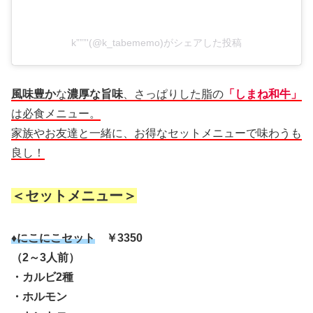
k”””'(@k_tabememo)がシェアした投稿
風味豊か
な
濃厚な旨味
、さっぱりした脂の
「しまね和牛」
は必食メニュー。
家族やお友達と一緒に、お得なセットメニューで味わうも
良し！
＜セットメニュー＞
♦にこにこセット
￥3350
（2～3人前）
・カルビ2種
・ホルモン