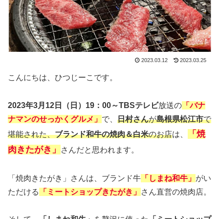
2023.03.12
2023.03.25
こんにちは、ひつじーこです。
2023年3月12日（日）19：00～TBSテレビ
放送の
「バナ
ナマンのせっかくグルメ」
で、
日村さん
が
島根県松江市
で
「焼
堪能された、
ブランド和牛の焼肉＆白米
のお店
は、
肉きたがき」
さんだと思われます。
「焼肉きたがき」さんは、ブランド牛
「しまね和牛」
がい
ただける
「ミートショップきたがき」
さん直営の焼肉店。