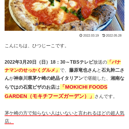
2022.03.19
2022.05.28
こんにちは、ひつじーこです。
2022年3月20日（日）18：30～TBSテレビ
放送の
「バナ
ナマンのせっかくグルメ」
で、
藤原竜也さん
と
石丸幹二さ
ん
が
神奈川県茅ケ崎の絶品イタリアン
で堪能した、
湘南な
「MOKICHI FOODS
らではの石窯ピザのお店
は
GARDEN（モキチフーズガーデン）」
さんです。
茅ケ崎の方で知らない人はいないと言われるほどの超人気
店。