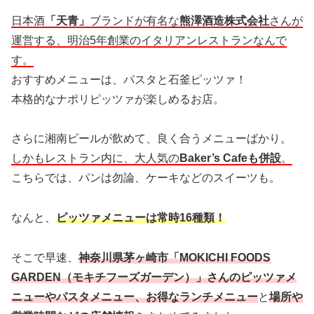
日本酒
「天青」
ブランドが有名な
熊澤酒造株式会社
さんが
運営する、明治5年創業のイタリアンレストランなんで
す。
おすすめメニューは、パスタと石釜ピッツァ！
本格的なナポリピッツァが楽しめるお店。
さらに湘南ビールが飲めて、良く合うメニューばかり。
しかもレストラン内に、大人気の
Baker’s Cafeも併設
。
こちらでは、パンは勿論、ケーキなどのスイーツも。
なんと、
ピッツァメニューは常時16種類！
そこで早速、
神奈川県茅ヶ崎市「MOKICHI FOODS
GARDEN（モキチフーズガーデン）」さんのピッツァメ
ニューやパスタメニュー、お得なランチメニュー
と
場所や