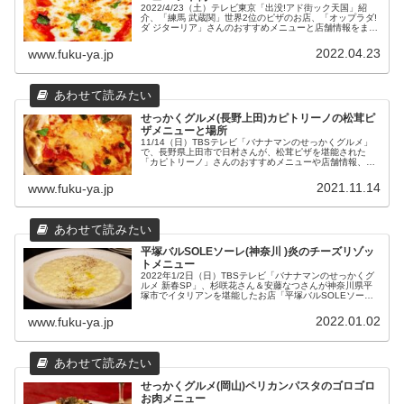
2022/4/23（土）テレビ東京「出没!アド街ック天国」紹
介、「練馬 武蔵関」世界2位のピザのお店、「オップラダ!
ダ ジターリア」さんのおすすめメニューと店舗情報をまと
めました。
2022.04.23
www.fuku-ya.jp
せっかくグルメ(長野上田)カピトリーノの松茸ピ
ザメニューと場所
11/14（日）TBSテレビ「バナナマンのせっかくグルメ」
で、長野県上田市で日村さんが、松茸ピザを堪能された
「カピトリーノ」さんのおすすめメニューや店舗情報、松
茸おにぎりの「おはぎ本舗いけだや」さんのおすすめメニ
ューも合わせてまとめました。
2021.11.14
www.fuku-ya.jp
平塚バルSOLEソーレ(神奈川 )炎のチーズリゾッ
トメニュー
2022年1/2日（日）TBSテレビ「バナナマンのせっかくグ
ルメ 新春SP」、杉咲花さん＆安藤なつさんが神奈川県平
塚市でイタリアンを堪能したお店「平塚バルSOLEソー
レ」さんのランチや炎のクリームチーズリゾットなどのメ
ニュー、営業時間や場所などの店舗情報をまとめました。
2022.01.02
www.fuku-ya.jp
せっかくグルメ(岡山)ペリカンパスタのゴロゴロ
お肉メニュー