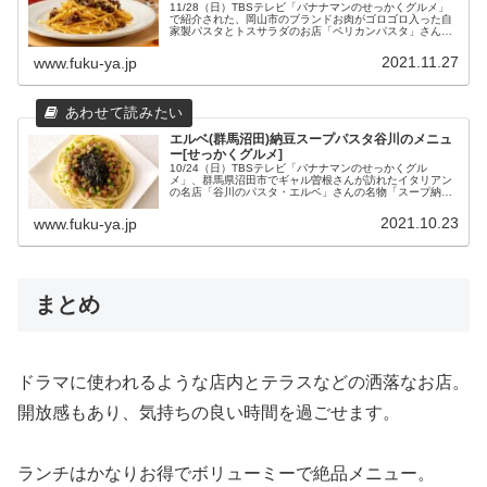
11/28（日）TBSテレビ「バナナマンのせっかくグルメ」
で紹介された、岡山市のブランドお肉がゴロゴロ入った自
家製パスタとトスサラダのお店「ペリカンパスタ」さんの
メニューや場所などの店舗情報をまとめました。
2021.11.27
www.fuku-ya.jp
エルベ(群馬沼田)納豆スープパスタ谷川のメニュ
ー[せっかくグルメ]
10/24（日）TBSテレビ「バナナマンのせっかくグル
メ」、群馬県沼田市でギャル曽根さんが訪れたイタリアン
の名店「谷川のパスタ・エルベ」さんの名物「スープ納豆
パスタ」などのメニューと店舗情報をまとめてみました。
名物は、「スープ納豆パスタ」と「バナナジュース」！！
2021.10.23
www.fuku-ya.jp
まとめ
ドラマに使われるような店内とテラスなどの洒落なお店。
開放感もあり、気持ちの良い時間を過ごせます。
ランチはかなりお得でボリューミーで絶品メニュー。