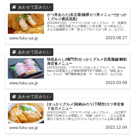
かつ丼あらた(名古屋)極厚カツ丼メニュー[せっか
くグルメ横浜流星]
2023/8/27(日)「バナナマンのせっかくグルメ」で、佐藤浩
市さんと横浜流星さんが堪能した名古屋「かつ丼あらた」
さんの超極厚カツ丼「特上リブロースかつ丼 上」などのメ
ニューと、場所や営業時間などの店舗情報をまとめてみま
した。
2023.08.27
www.fuku-ya.jp
味処あらし(鳴門市)せっかくグルメ目黒蓮編!鯛刺
身定食メニュー
2023/3/12(日)「バナナマンのせっかくグルメ」で、Snow
Manの目黒蓮さんが徳島県鳴門市で堪能した「味処 あら
し」さんの「鳴門鯛刺身定食」や「わかめ汁」などのおす
すめメニューと場所や営業時間などの店舗情報をまとめて
みました。
2023.03.09
www.fuku-ya.jp
[せっかくグルメ]味納みのう(下関市)カツ丼定食
ド迫力メニュー
2022/12/4(日)「バナナマンのせっかくグルメ」、山口県下
関市で日村さんが堪能した「味納（みのう）」さんの定食
屋のド迫力カツ丼などのコスパもボリュームも味も最強メ
ニューと、場所や営業時間奈どの店舗情報をまとめてみま
した。
2022.12.04
www.fuku-ya.jp