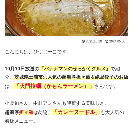
2021.10.10
2024.05.30
こんにちは、ひつじーこです。
10月10日放送の
「バナナマンのせっかくグルメ」
で紹
介、
茨城県土浦市
の
人気の超濃厚担々麺＆絶品餃子のお店
「火門拉麺（かもんラーメン）」
は、
さんです。
小栗旬さん、中村アンさんも興奮する美味しさ。
「カレーヌードル」
超濃厚
担々麺
は勿論、
も大人気の
看板メニュー。