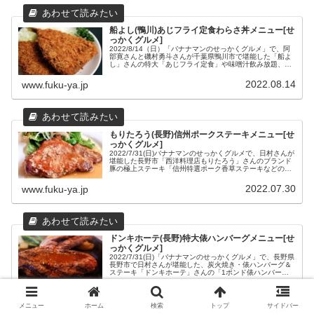
船よし(鴨川)あじフライ定食わらさ丼メニュー[せ
っかくグルメ]
2022/8/14（日）「バナナマンのせっかくグルメ」で、阿
部寛さんと磯村勇斗さんが千葉県鴨川市で堪能した「船よ
し」さんの特大「あじフライ定食」や味噌汁飲み放題、2
階だて海鮮丼、おらが丼などのメニューと場所や営業時間
などの店舗情報をまとめました。
2022.08.14
www.fuku-ya.jp
もりたろう(長野)信州ポークステーキメニュー[せ
っかくグルメ]
2022/7/31(日)バナナマンのせっかくグルメで、日村さんが
堪能した長野市「西洋料理店もりたろう」さんのブランド
豚の極上ステーキ「信州特選ポーク香草ステーキなどのメ
ニューと「ぱてぃお大門 蔵楽庭」内の「もりたろう」さん
の場所や営業時間などの店舗情報をまとめました。
2022.07.30
www.fuku-ya.jp
ドンキホーテ(長野)特大俵ハンバーグメニュー[せ
っかくグルメ]
2022/7/31(日)「バナナマンのせっかくグルメ」で、長野県
長野市で日村さんが堪能した、炭火焼き・俵ハンバーグ＆
ステーキ「ドンキホーテ」さんの「1ポンド俵ハンバー
グ」などのランチメニュー、場所や営業時間などの店舗情
報をまとめました。
2022.07.30
www.fuku-ya.jp
メニュー
ホーム
検索
トップ
サイドバー