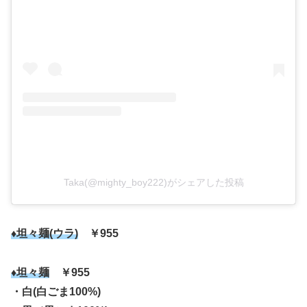
Taka(@mighty_boy222)がシェアした投稿
♦坦々麺(ウラ)
￥955
♦坦々麺
￥955
・白(白ごま100%)