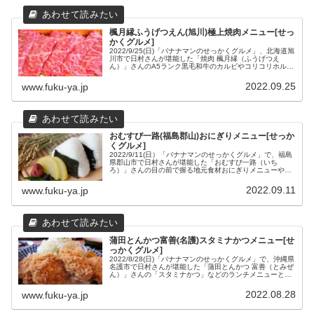
楓月縁ふうげつえん(旭川)極上焼肉メニュー[せっ
かくグルメ]
2022/9/25(日)「バナナマンのせっかくグルメ」、北海道旭
川市で日村さんが堪能した「焼肉 楓月縁（ふうげつえ
ん）」さんのA5ランク黒毛和牛のカルビやコリコリホルモ
ン、やわらかホルモン、平日限定A5ランク黒毛和牛カレー
などの極上焼肉メニューと、場所や営業時間などの店舗情
2022.09.25
www.fuku-ya.jp
報をまとめてみました。
おむすび一路(福島郡山)おにぎりメニュー[せっか
くグルメ]
2022/9/11(日）「バナナマンのせっかくグルメ」で、福島
県郡山市で日村さんが堪能した「おむすび一路（いち
ろ）」さんの目の前で握る地元食材おにぎりメニューや場
所や営業時間などの店舗情報をまとめてみました。
2022.09.11
www.fuku-ya.jp
蒲田とんかつ富善(名護)スタミナかつメニュー[せ
っかくグルメ]
2022/8/28(日)「バナナマンのせっかくグルメ」で、沖縄県
名護市で日村さんが堪能した「蒲田とんかつ 富善（とみぜ
ん）」さんの「スタミナかつ」などのランチメニューと場
所や営業時間などの店舗情報をまとめました。
2022.08.28
www.fuku-ya.jp