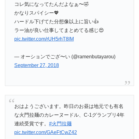
コレ気になってたんだよなぁ〜🤣
かなりスパイシー💖
ハードル下げてた分想像以上に旨い👍
ラー油が良い仕事してまとめてる感じ😍
pic.twitter.com/rUH5rhT8lM
— オーションでござ〜い (@ramenbutayarou)
September 27, 2018
おはようございます。昨日のお昼は地元でも有名
な火門拉麺のカレーヌードル、C-1グランプリ4年
連続受賞です。
#火門拉麺
pic.twitter.com/GAeFtCwZ42