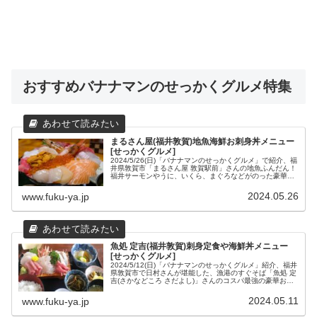
おすすめバナナマンのせっかくグルメ特集
まるさん屋(福井敦賀)地魚海鮮お刺身丼メニュー
[せっかくグルメ]
2024/5/26(日)「バナナマンのせっかくグルメ」で紹介、福
井県敦賀市「まるさん屋 敦賀駅前」さんの地魚ふんだん！
福井サーモンやうに、いくら、まぐろなどがのった豪華海
鮮丼「お刺身丼」や「お刺身御膳」などのレギュラーメニ
ュー、ランチ限定メニュー、そして日替わり「本日のおす
2024.05.26
www.fuku-ya.jp
すめ」メニュー一例と、場所や営業時間などの店舗情報を
まとめてみました。
魚処 定吉(福井敦賀)刺身定食や海鮮丼メニュー
[せっかくグルメ]
2024/5/12(日)「バナナマンのせっかくグルメ」紹介、福井
県敦賀市で日村さんが堪能した、漁港のすぐそば「魚処 定
吉(さかなどころ さだよし)」さんのコスパ最強の豪華お刺
身定食「定吉定食」や2段重ねの「地魚海鮮丼」などのメ
ニューと、場所や営業時間などの店舗情報をまとめてみま
2024.05.11
www.fuku-ya.jp
した。