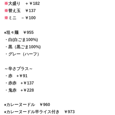
※
大盛り ＋￥182
※
替え玉 ￥137
※
ミニ －￥100
♦坦々麺
￥955
・白(白ごま100%)
・黒（黒ごま100%)
・グレー（ハーフ）
～辛さプラス～
・赤 +￥91
・赤赤 +￥137
・鬼赤 +￥228
♦カレーヌードル
￥960
♦カレーヌードル半ライス付き ￥973