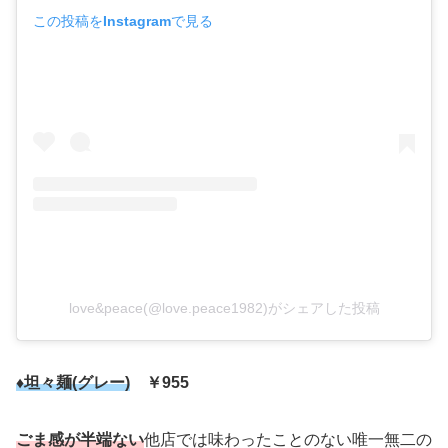
この投稿をInstagramで見る
love&peace(@love.peace1982)がシェアした投稿
♦坦々麺(
グレー)
￥955
ごま感が半端ない
他店では味わったことのない唯一無二の