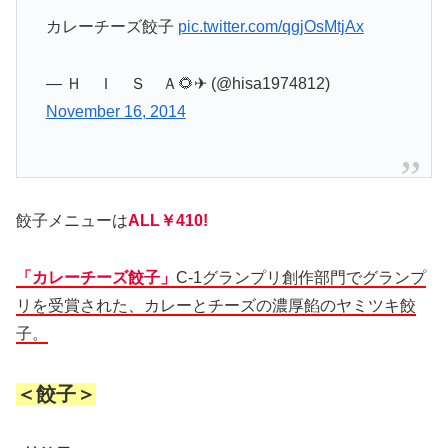
カレーチーズ餃子
pic.twitter.com/qgjOsMtjAx
— Ｈ Ｉ Ｓ Ａ🌻✈ (@hisa1974812)
November 16, 2014
餃子メニューは
ALL￥410!
「カレーチーズ餃子」
C-1グランプリ創作部門でグランプ
リを受賞された、カレーとチーズの濃厚餡のヤミツキ餃
子。
＜餃子＞