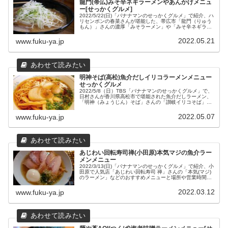
龍門(帯広)みそ辛ネギラーメンやあんかけメニュ
ー[せっかくグルメ]
2022/5/22(日)「バナナマンのせっかくグルメ」で紹介、ハ
リセンボンの春菜さんが堪能した、帯広市「龍門（りゅう
もん）」さんの濃厚「みそラーメン」や「みそ辛ネギラー
メン」、「あんかけ焼きそば」などの2024年最新メニュー
と場所や営業時間などの店舗情報をまとめてみました。
2022.05.21
www.fuku-ya.jp
明神そば(高松)魚介だしイリコラーメンメニュー
せっかくグルメ
2022/5/8（日）TBS「バナナマンのせっかくグルメ」で、
日村さんが香川県高松市で堪能された魚介だしラーメン、
「明神（みょうじん）そば」さんの「讃岐イリコそば」や
「チャーシュー丼」メニューと店舗情報をまとめてみまし
た。
2022.05.07
www.fuku-ya.jp
あじわい回転寿司禅(小田原)本気マジの魚介ラー
メンメニュー
2022/3/13(日)「バナナマンのせっかくグルメ」で紹介、小
田原で人気店「あじわい回転寿司 禅」さんの「本気(マジ)
のラーメン」などのおすすめメニューと場所や営業時間な
どの店舗情報をまとめてみました。
2022.03.12
www.fuku-ya.jp