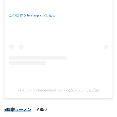
この投稿をInstagramで見る
katsuhitooodayo(@katsuhitooo)がシェアした投稿
♦味噌ラーメン
￥850