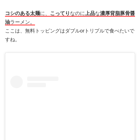
コシのある太麺
に、
こってり
なのに
上品
な
濃厚背脂豚骨醤
油
ラーメン。
ここは、無料トッピングはダブルorトリプルで食べたいで
すね。