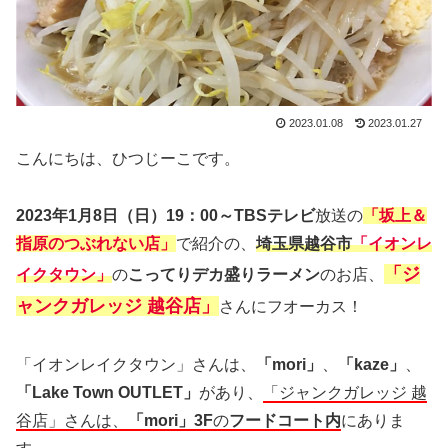
2023.01.08
2023.01.27
こんにちは、ひつじーこです。
2023年1月8日（日）19：00～TBSテレビ
放送の
「坂上＆
指原のつぶれない店」
で紹介の、
埼玉県越谷市
「イオンレ
「ジ
イクタウン」
の
こってりデカ盛りラーメン
のお店、
ャンクガレッジ 越谷店」
さんにフオーカス！
「イオンレイクタウン」さんは、
「mori」
、
「kaze」
、
「Lake Town OUTLET」
があり、
「ジャンクガレッジ 越
谷店」さんは、
「mori」3F
の
フードコート内
にありま