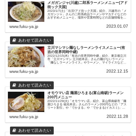
メガガンジャ(川越)二郎系ラーメンメニュー[アド
街ック天国]
2023/1/7(土)「出没!アド街ック天国」紹介、川越市の「メ
ガガンジャ」さんの二郎系絶品ラーメンやマカナイなどの
おすすめメニューと、場所や営業時間などの店舗情報をま
とめてみました。
2023.01.07
www.fuku-ya.jp
立川マシマシ麺なしラーメンライスメニュー(有
吉の世界同時中継)
2022/12/15(木)「有吉の世界同時中継」紹介、東京都立川
市「立川マシマシ 立川総本店」さんの麺がないラーメン
「麺なしラーメンライス」やラーメン、マイライスなどの
おすすめメニューと、場所や営業時間などの店舗情報をま
とめてみました。
2022.12.15
www.fuku-ya.jp
オモウマい店 麺屋ひろまる(富山南砺)ラーメン
200円メニュー
2022/11/29(火)「オモウマい店」紹介、富山県南砺市「麺
屋ひろまる 福光本店」さんのラーメン200円などの「アス
リート割引」や「でかまる」や「でかまる(イカスミ)」、
「カルボナーラ～麺」、「花びらソフト」などのメニュー
と場所や営業時間などの店舗情報をまとめてみました。
2022.11.28
www.fuku-ya.jp