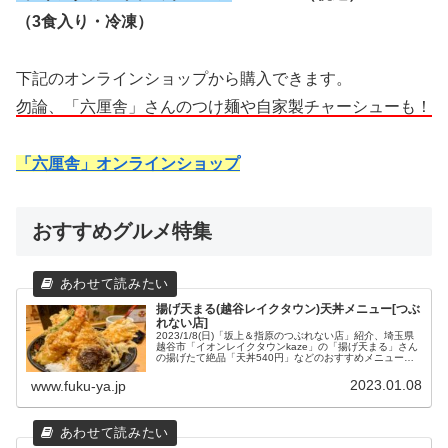
（3食入り・冷凍）
下記のオンラインショップから購入できます。
勿論、「六厘舎」さんのつけ麺や自家製チャーシューも！
「六厘舎」オンラインショップ
おすすめグルメ特集
揚げ天まる(越谷レイクタウン)天丼メニュー[つぶ
れない店]
2023/1/8(日)「坂上＆指原のつぶれない店」紹介、埼玉県
越谷市「イオンレイクタウンkaze」の「揚げ天まる」さん
の揚げたて絶品「天丼540円」などのおすすめメニューと
場所や営業時間などの店舗情報をまとめてみました。
2023.01.08
www.fuku-ya.jp