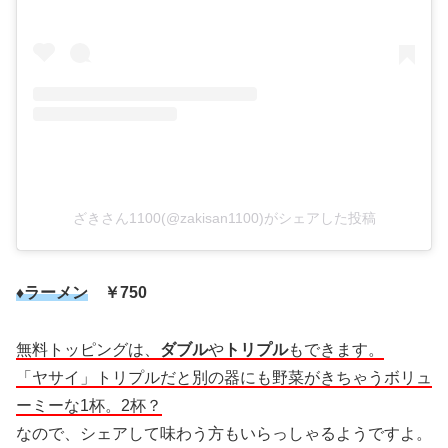
ざきさん1100(@zakisan1100)がシェアした投稿
♦ラーメン
￥750
無料トッピングは、
ダブル
や
トリプル
もできます。
「ヤサイ」トリプルだと別の器にも野菜がきちゃうボリュ
ーミーな1杯。2杯？
なので、シェアして味わう方もいらっしゃるようですよ。