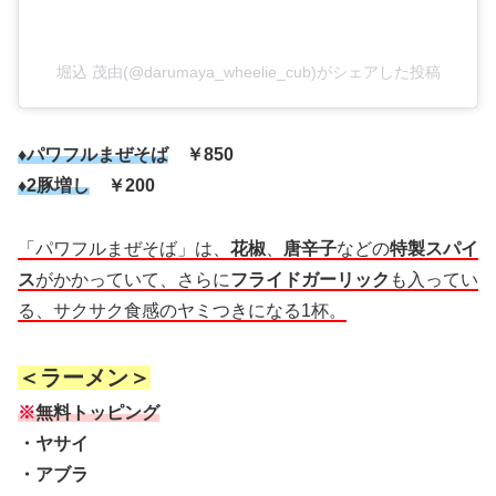
堀込 茂由(@darumaya_wheelie_cub)がシェアした投稿
♦パワフルまぜそば
￥850
♦2豚増し
￥200
「パワフルまぜそば」は、
花椒
、
唐辛子
などの
特製スパイ
ス
がかかっていて、さらに
フライドガーリック
も入ってい
る、サクサク食感のヤミつきになる1杯。
＜ラーメン＞
※
無料トッピング
・ヤサイ
・アブラ