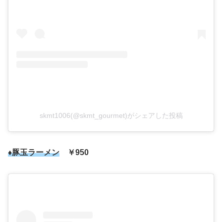
skmt1006(@skmt_gourmet)がシェアした投稿
♦豚玉ラーメン
￥950