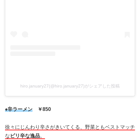
hiro.january27(@hiro.january27)がシェアした投稿
♦辛ラーメン
￥850
徐々にじんわり辛さがきいてくる、野菜ともベストマッチ
な
ピリ辛な逸品
。