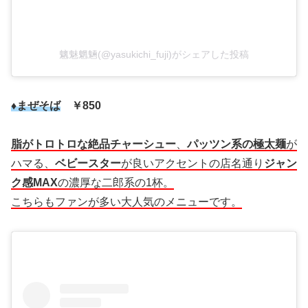
魑魅魍魎(@yasukichi_fuji)がシェアした投稿
♦まぜそば
￥850
脂がトロトロな絶品チャーシュー
、
パッツン系の極太麺
が
ハマる、
ベビースター
が良いアクセントの店名通り
ジャン
ク感MAX
の濃厚な二郎系の1杯。
こちらもファンが多い大人気のメニューです。