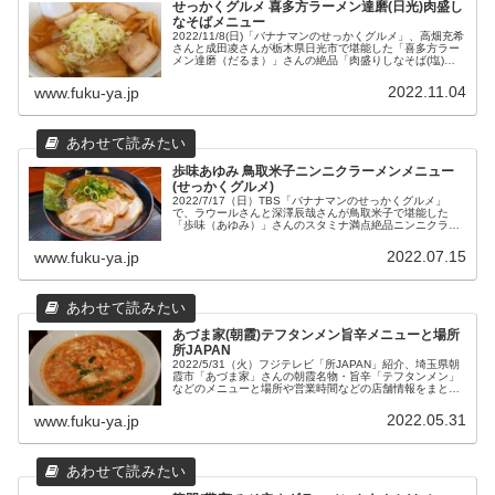
せっかくグルメ 喜多方ラーメン達磨(日光)肉盛し
なそばメニュー
2022/11/8(日)「バナナマンのせっかくグルメ」、高畑充希
さんと成田凌さんが栃木県日光市で堪能した「喜多方ラー
メン達磨（だるま）」さんの絶品「肉盛りしなそば(塩)」
などのメニューとお得なランチメニュー、場所や営業時間
などの店舗情報をまとめてみました。
2022.11.04
www.fuku-ya.jp
歩味あゆみ 鳥取米子ニンニクラーメンメニュー
(せっかくグルメ)
2022/7/17（日）TBS「バナナマンのせっかくグルメ」
で、ラウールさんと深澤辰哉さんが鳥取米子で堪能した
「歩味（あゆみ）」さんのスタミナ満点絶品ニンニクラー
メンなどのメニューと場所や営業時間などの店舗情報をま
とめました。
2022.07.15
www.fuku-ya.jp
あづま家(朝霞)テフタンメン旨辛メニューと場所
所JAPAN
2022/5/31（火）フジテレビ「所JAPAN」紹介、埼玉県朝
霞市「あづま家」さんの朝霞名物・旨辛「テフタンメン」
などのメニューと場所や営業時間などの店舗情報をまとめ
ました。
2022.05.31
www.fuku-ya.jp