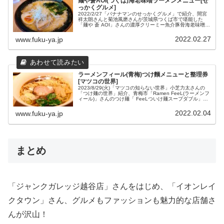
麺や蒼AOI(つくば)海老味噌ラーメンメニュー[せ
っかくグルメ]
2022/2/27「バナナマンのせっかくグルメ」で紹介、間宮
祥太朗さんと菊池風磨さんが茨城県つくば市で堪能した
「麺や 蒼 AOI」さんの濃厚クリーミー魚介豚骨海老味噌ラ
ーメン「海老香味ラーメン」などのおすすめメニューと、
場所や営業時間などの店舗情報をまとめてみました。
2022.02.27
www.fuku-ya.jp
ラーメンフィール(青梅)つけ麵メニューと整理券
[マツコの世界]
2023/8/29(火)「マツコの知らない世界」小芝力太さんの
「つけ麺の世界」紹介、青梅市「Ramen FeeL(ラーメンフ
ィール)」さんのつけ麺「 FeeLついけ麺スープダブル」や
「らぁ麺」メニューと、整理券について、場所や営業時間
などの店舗情報をまとめてみました。
2022.02.04
www.fuku-ya.jp
まとめ
「ジャンクガレッジ越谷店」さんをはじめ、「イオンレイ
クタウン」さん、グルメもファッションも魅力的な店舗さ
んが沢山！