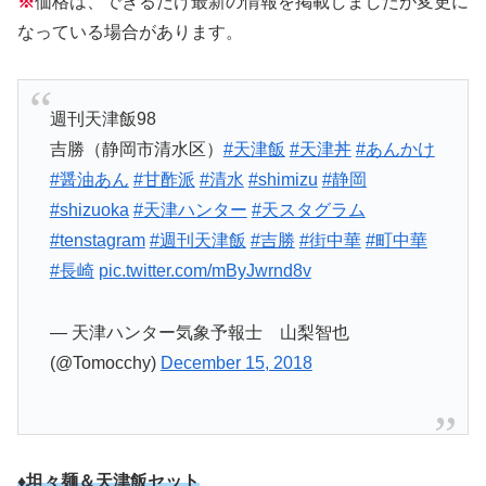
※
価格は、できるだけ最新の情報を掲載しましたが変更に
なっている場合があります。
週刊天津飯98
吉勝（静岡市清水区）
#天津飯
#天津丼
#あんかけ
#醤油あん
#甘酢派
#清水
#shimizu
#静岡
#shizuoka
#天津ハンター
#天スタグラム
#tenstagram
#週刊天津飯
#吉勝
#街中華
#町中華
#長崎
pic.twitter.com/mByJwrnd8v
— 天津ハンター気象予報士 山梨智也
(@Tomocchy)
December 15, 2018
♦坦々麺＆天津飯セット