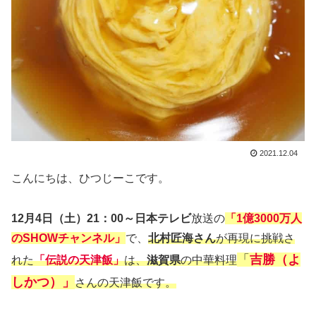
2021.12.04
こんにちは、ひつじーこです。
12月4日（土）21：00～日本テレビ
放送の
「1億3000万人
のSHOWチャンネル」
で、
北村匠海さん
が再現に挑戦さ
「
吉勝（よ
れた
「伝説の天津飯」
は、
滋賀県
の中華料理
しかつ）」
さんの天津飯です。