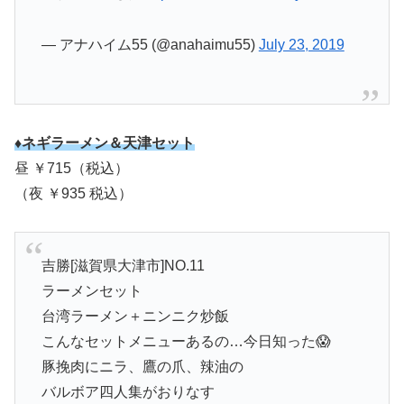
— アナハイム55 (@anahaimu55)
July 23, 2019
♦ネギラーメン＆天津セット
昼 ￥715（税込）
（夜 ￥935 税込）
吉勝[滋賀県大津市]NO.11
ラーメンセット
台湾ラーメン＋ニンニク炒飯
こんなセットメニューあるの…今日知った😱
豚挽肉にニラ、鷹の爪、辣油の
バルボア四人集がおりなす