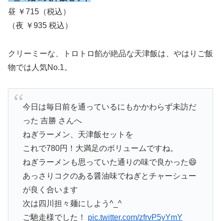
昼 ￥715（税込）
（夜 ￥935 税込）
クリーミーな、トロトロ餡が絶品な天津飯は、やはりご飯
物では人気No.1。
今日は毎日前を通っているにもかかわらず未訪だ
った 吉勝 さんへ
ねぎラーメン、天津飯セットを
これで780円！大満足のボリュームですね。
ねぎラーメンも思っていた通りの味で良かった😄
あっさりコクのある醤油味でねぎとチャーシュー
が良く合います
次は四川担々麺にしよう^_^
ご馳走様でした！
pic.twitter.com/zfrvP5yYmY