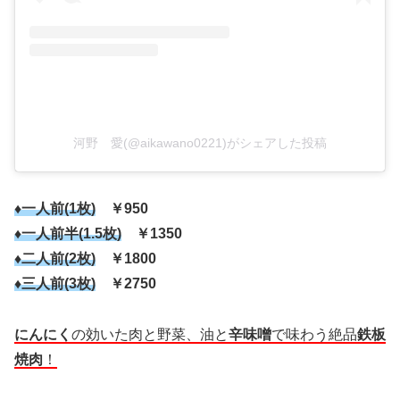
河野 愛(@aikawano0221)がシェアした投稿
♦一人前(1枚)
￥950
♦一人前半(1.5枚)
￥1350
♦二人前(2枚)
￥1800
♦三人前(3枚)
￥2750
にんにく
の効いた肉と野菜、油と
辛味噌
で味わう絶品
鉄板
焼肉
！