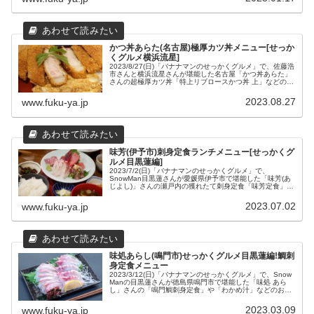
所や営業時間などの店舗情報をまとめてみました。
かつ丼あらた(名古屋)極厚カツ丼メニュー[せっか
くグルメ横浜流星]
2023/8/27(日)「バナナマンのせっかくグルメ」で、佐藤浩
市さんと横浜流星さんが堪能した名古屋「かつ丼あらた」
さんの超極厚カツ丼「特上リブロースかつ丼 上」などのメ
ニューと、場所や営業時間などの店舗情報をまとめてみま
した。
2023.08.27
www.fuku-ya.jp
味芳(伊予市)刺身定食ランチメニュー[せっかくグ
ルメ目黒蓮編]
2023/7/2(日)「バナナマンのせっかくグルメ」で、
SnowMan目黒蓮さんが愛媛県伊予市で堪能した「味芳(あ
じよし)」さんの瀬戸内の獲れたて刺身定食「味芳定食」や
「幕の内弁当」などのランチメニューと場所や営業時間な
どの店舗情報をまとめてみました。
2023.07.02
www.fuku-ya.jp
味処あらし(鳴門市)せっかくグルメ目黒蓮編!鯛刺
身定食メニュー
2023/3/12(日)「バナナマンのせっかくグルメ」で、Snow
Manの目黒蓮さんが徳島県鳴門市で堪能した「味処 あら
し」さんの「鳴門鯛刺身定食」や「わかめ汁」などのおす
すめメニューと場所や営業時間などの店舗情報をまとめて
みました。
2023.03.09
www.fuku-ya.jp