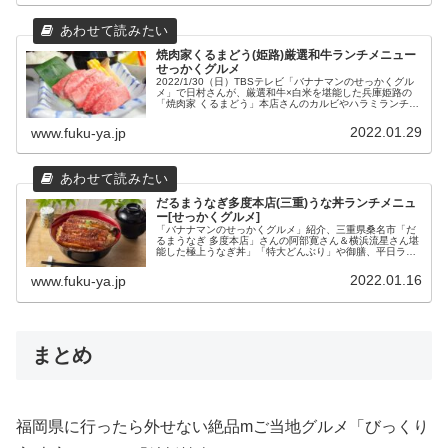
焼肉家くるまどう(姫路)厳選和牛ランチメニュー
せっかくグルメ
2022/1/30（日）TBSテレビ「バナナマンのせっかくグル
メ」で日村さんが、厳選和牛×白米を堪能した兵庫姫路の
「焼肉家 くるまどう」本店さんのカルビやハラミランチメ
ニューとおすすめメニュー、店舗情報をまとめました。
2022.01.29
www.fuku-ya.jp
だるまうなぎ多度本店(三重)うな丼ランチメニュ
ー[せっかくグルメ]
「バナナマンのせっかくグルメ」紹介、三重県桑名市「だ
るまうなぎ 多度本店」さんの阿部寛さん＆横浜流星さん堪
能した極上うなぎ丼」「特大どんぶり」や御膳、平日ラン
チなどの2024年メニューと、場所や営業時間などの店舗情
報をまとめてみました。
2022.01.16
www.fuku-ya.jp
まとめ
福岡県に行ったら外せない絶品mご当地グルメ「びっくり