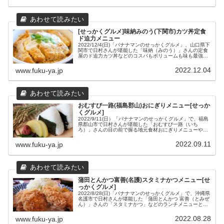
[せっかくグルメ]味納みのう(下関市)カツ丼定食
ド迫力メニュー
2022/12/4(日)「バナナマンのせっかくグルメ」、山口県下
関市で日村さんが堪能した「味納（みのう）」さんの定食
屋のド迫力カツ丼などのコスパもボリュームも味も最強メ
ニューと、場所や営業時間奈どの店舗情報をまとめてみま
した。
2022.12.04
www.fuku-ya.jp
おむすび一路(福島郡山)おにぎりメニュー[せっか
くグルメ]
2022/9/11(日）「バナナマンのせっかくグルメ」で、福島
県郡山市で日村さんが堪能した「おむすび一路（いち
ろ）」さんの目の前で握る地元食材おにぎりメニューや場
所や営業時間などの店舗情報をまとめてみました。
2022.09.11
www.fuku-ya.jp
蒲田とんかつ富善(名護)スタミナかつメニュー[せ
っかくグルメ]
2022/8/28(日)「バナナマンのせっかくグルメ」で、沖縄県
名護市で日村さんが堪能した「蒲田とんかつ 富善（とみぜ
ん）」さんの「スタミナかつ」などのランチメニューと場
所や営業時間などの店舗情報をまとめました。
2022.08.28
www.fuku-ya.jp