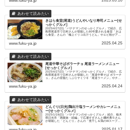
www.fuku-ya.jp
営業時間などの店舗情報をまとめてみました。
きはら食堂(尾道)うどんやいなり寿司メニュー[せ
っかくグルメ]
2025/4/27(日)「バナナマンのせっかくグルメ」で紹介、広
島県尾道市で日村さんが堪能した80年愛される食堂「きは
ら食堂」さんの「極上イリコ出汁うどん」やエビ粉がアク
セントの名物「イナリ寿司」、「ラーメン」などのメニュ
ーと、場所や営業時間などの店舗情報をまとめてみまし
2025.04.25
www.fuku-ya.jp
た。
尾道中華そばボラーチョ 尾道ラーメンメニュー
[せっかくグルメ]
2025/4/27(日)「バナナマンのせっかくグルメ」で紹介、広
島県尾道市で日村さんが堪能した「尾道中華そば ボラーチ
ョ」さんの背脂たっぷりヤミツキ「尾道ラーメン」やチャ
ーハン、鶏の唐揚げハニーマスタードなどのランチとディ
ナーメニューと、場所や営業時間などの店舗情報をまとめ
2025.04.24
www.fuku-ya.jp
てみました。
どんぐり(日光)鶏出汁塩ラーメンやカレーメニュ
ー[せっかくグルメ]
2025/1/19(日)「バナナマンのせっかくグルメ」紹介、栃木
県日光市「満腹旅・続編」で広瀬すずさんと磯村勇斗さん
が堪能した「どんぐり」さんの「煮干し＆鶏のWスープ」
極上塩ラーメンやラーメンとのセットの野菜の旨みたっぷ
り「コトコト煮込んだ特製カレー」などのメニューと、場
2025.01.17
www.fuku-ya.jp