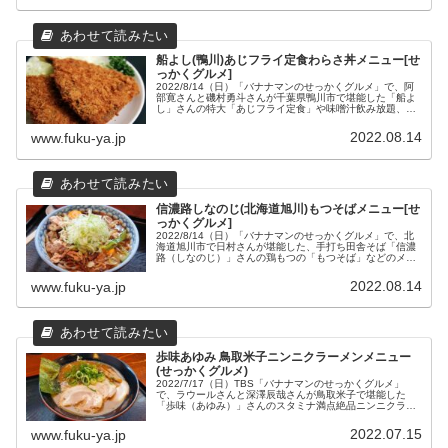
船よし(鴨川)あじフライ定食わらさ丼メニュー[せ
っかくグルメ]
2022/8/14（日）「バナナマンのせっかくグルメ」で、阿
部寛さんと磯村勇斗さんが千葉県鴨川市で堪能した「船よ
し」さんの特大「あじフライ定食」や味噌汁飲み放題、2
階だて海鮮丼、おらが丼などのメニューと場所や営業時間
などの店舗情報をまとめました。
2022.08.14
www.fuku-ya.jp
信濃路しなのじ(北海道旭川)もつそばメニュー[せ
っかくグルメ]
2022/8/14（日）「バナナマンのせっかくグルメ」で、北
海道旭川市で日村さんが堪能した、手打ち田舎そば「信濃
路（しなのじ）」さんの鶏もつの「もつそば」などのメニ
ューと場所や営業時間などの店舗情報をまとめました。嬉
しい充実のセットメニューもあります。
2022.08.14
www.fuku-ya.jp
歩味あゆみ 鳥取米子ニンニクラーメンメニュー
(せっかくグルメ)
2022/7/17（日）TBS「バナナマンのせっかくグルメ」
で、ラウールさんと深澤辰哉さんが鳥取米子で堪能した
「歩味（あゆみ）」さんのスタミナ満点絶品ニンニクラー
メンなどのメニューと場所や営業時間などの店舗情報をま
とめました。
2022.07.15
www.fuku-ya.jp