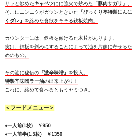
サッと炒めた
キャベツ
にに強火で炒めた
「豚肉サガリ」
、
そこにニンニクがガツンときいた
「びっくり亭特製にんに
くダレ」
を絡めた食欲をそそる鉄板焼肉。
カウンターには、鉄板を傾けるた
木片
があります。
実は、鉄板を斜めにすることによって油を片側に寄せるた
めのもの。
その油に秘伝の
「激辛味噌」
を投入。
特製辛味噌ラー油
の出来上がり！
これに、絡めて食べるともうヤミつき。
＜フードメニュー＞
♦一人前(1枚) ￥950
♦一人前半(1.5枚) ￥1350