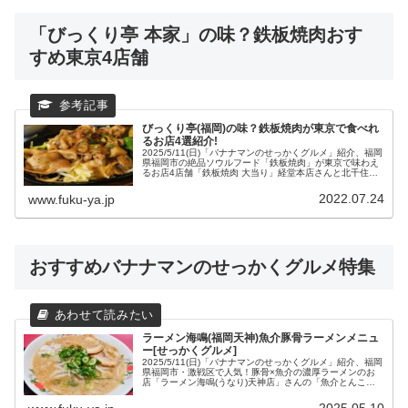
「びっくり亭 本家」の味？鉄板焼肉おす
すめ東京4店舗
びっくり亭(福岡)の味？鉄板焼肉が東京で食べれ
るお店4選紹介!
2025/5/11(日)「バナナマンのせっかくグルメ」紹介、福岡
県福岡市の絶品ソウルフード「鉄板焼肉」が東京で味わえ
るお店4店舗「鉄板焼肉 大当り」経堂本店さんと北千住店
さん、2026/7/9オープンの大森店さん、「鉄板焼肉 どまん
なか」さんのおすすめメニューと場所や営業時間などの店
2022.07.24
www.fuku-ya.jp
舗情報をまとめてみました。
おすすめバナナマンのせっかくグルメ特集
ラーメン海鳴(福岡天神)魚介豚骨ラーメンメニュ
ー[せっかくグルメ]
2025/5/11(日)「バナナマンのせっかくグルメ」紹介、福岡
県福岡市・激戦区で人気！豚骨×魚介の濃厚ラーメンのお
店「ラーメン海鳴(うなり)天神店」さんの「魚介とんこつ
ラーメン」や天神店限定「味噌魚介とんこつラーメン」な
どのメニューと、「天神店」さんをはじめ7店舗の場所や
2025.05.10