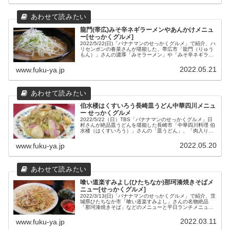
龍門(帯広)みそ辛ネギラーメンやあんかけメニュ
ー[せっかくグルメ]
2022/5/22(日)「バナナマンのせっかくグルメ」で紹介、ハ
リセンボンの春菜さんが堪能した、帯広市「龍門（りゅう
もん）」さんの濃厚「みそラーメン」や「みそ辛ネギラー
メン」、「あんかけ焼きそば」などの2024年最新メニュー
と場所や営業時間などの店舗情報をまとめてみました。
2022.05.21
www.fuku-ya.jp
伯水楼はくすいろう長崎皿うどん中華四川メニュ
ー せっかくグルメ
2022/5/22（日）TBS「バナナマンのせっかくグルメ」日
村さんが絶品皿うどんを堪能した長崎市「中華四川料理 伯
水楼（はくすいろう）」さんの「皿うどん」、「肉入りチ
ャーハン」、「四川丼」などのおすすめメニューと店舗情
報をまとめました。
2022.05.20
www.fuku-ya.jp
喰い道楽すみよし(ひたちなか)那珂湊焼きそばメ
ニュー[せっかくグルメ]
2022/3/13(日)「バナナマンのせっかくグルメ」で紹介、茨
城県ひたちなか市「喰い道楽すみよし」さんの名物絶品
「那珂湊焼きそば」などのメニューと平日ランチメニュ
ー、場所や営業時間などの店舗情報をまとめてみました。
2022.03.11
www.fuku-ya.jp