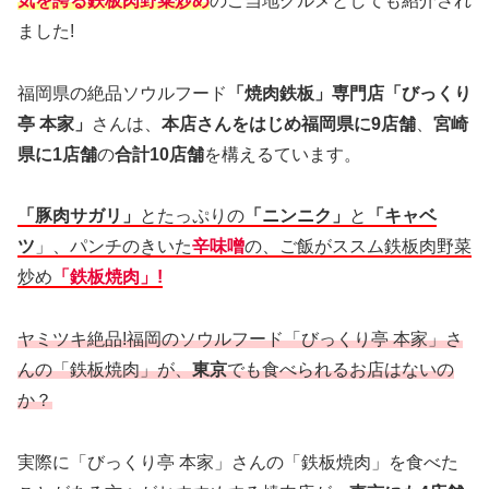
気を誇る鉄板肉野菜炒め
のご当地グルメとしても紹介され
ました!
福岡県の絶品ソウルフード
「焼肉鉄板」専門店「びっくり
亭 本家」
さんは、
本店さんをはじめ福岡県に9店舗
、
宮崎
県に1店舗
の
合計10店舗
を構えるています。
「豚肉サガリ」
とたっぷりの
「ニンニク」
と
「キャベ
ツ
」、パンチのきいた
辛味噌
の、ご飯がススム鉄板肉野菜
炒め
「鉄板焼肉」!
ヤミツキ絶品!福岡のソウルフード「びっくり亭 本家」さ
んの「鉄板焼肉」が、
東京
でも食べられるお店はないの
か？
実際に「びっくり亭 本家」さんの「鉄板焼肉」を食べた