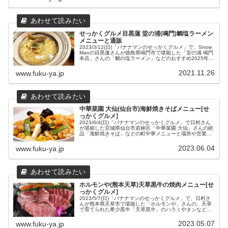
せっかくグルメ目黒蓮 堂の浦(鳴門)鯛塩ラーメン
メニューと通販
2023/3/12(日)「バナナマンのせっかくグルメ」で、Snow
Manの目黒蓮さんが徳島県鳴門市で堪能した「堂の浦 鳴門
本店」さんの「鯛の塩ラーメン」などのおすすめ2025年メ
ニューとお取り寄せ通販、「鳴門本店」さんの場所や営業
時間などの店舗情報をまとめてみました。
2021.11.26
www.fuku-ya.jp
中華菜園 大仙(仙台市)海鮮焼きそばメニュー[せ
っかくグルメ]
2023/6/4(日)「バナナマンのせっかくグルメ」で日村さん
が堪能した宮城県仙台市若林区「中華菜園 大仙」さんの絶
品「海鮮焼きそば」などの町中華メニューと場所や営業時
間などの店舗情報をまとめてみました。
2023.06.04
www.fuku-ya.jp
ホルモンや(熊本天草)天草黒牛の焼肉メニュー[せ
っかくグルメ]
2023/5/7(日)「バナナマンのせっかくグルメ」で、日村さ
んが熊本県天草市で堪能した「ホルモンや」さんの、天草
で育てられた希少黒牛「天草黒牛」のハラミやタンなどの
焼肉メニューと場所や営業時間などの店舗情報をまとめて
みました。
2023.05.07
www.fuku-ya.jp