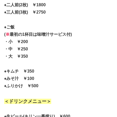
♦二人前(2枚) ￥1800
♦三人前(3枚) ￥2750
♦ご飯
(
※
最初の1杯目は味噌汁サービス付)
・小 ￥200
・中 ￥250
・大 ￥350
♦キムチ ￥350
♦みそ汁 ￥100
♦ふりかけ ￥500
＜ドリンクメニュー＞
♦生ビール(キリン一番搾り) ￥600