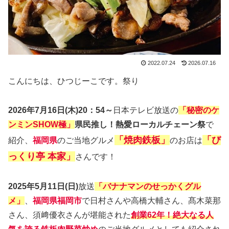
2022.07.24
2026.07.16
こんにちは、ひつじーこです。祭り
2026年7月16日(木)20：54～
日本テレビ放送の
「秘密のケ
ンミンSHOW極」
県民推し！熱愛ローカルチェーン祭
で
「焼肉鉄板」
「び
紹介、
福岡県
のご当地グルメ
のお店は
っくり亭 本家」
さんです！
2025年5月11日(日)
放送
「バナナマンのせっかくグル
メ」
、
福岡県福岡市
で日村さんや高橋大輔さん、髙木菜那
さん、須﨑優衣さんが堪能された
創業62年！絶大なる人