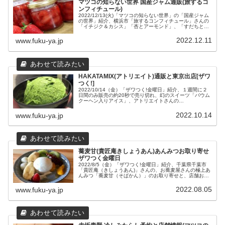
マツコの知らない世界 国産ジャム通販(旅するコ
ンフィチュール)
2022/12/13(火)「マツコの知らない世界」の「国産ジャム
の世界」紹介、横浜市「旅するコンフィチュール」さんの
「イチジク＆カシス」「杏とアーモンド」、「すだちと日
本酒」などのコンフィチュールのお取り寄せ通販と、場所
や営業時間などの店舗情報をまとめて みました。
2022.12.11
www.fuku-ya.jp
HAKATAMIX(アトリエイト)通販と東京出店[ザワ
つく!]
2022/10/14（金）「ザワつく!金曜日」紹介、１週間に２
日間のみ販売の約20秒で売り切れ、幻のスイーツ「バウム
クーヘン入りアイス」、アトリエイトさんの
「HAKATAMIX」のお取り寄せ通販と東京初出店「バウム
クーヘン博覧会2022秋・東武百貨店 池袋店」についてま
2022.10.14
www.fuku-ya.jp
とめてみました。
蕎麦甘(貴匠庵きしょうあん)あんみつお取り寄せ
ザワつく金曜日
2022/8/5（金）「ザワつく!金曜日」紹介、千葉県千葉市
「貴匠庵（きしょうあん)」さんの、お蕎麦屋さんの極上あ
んみつ「蕎麦甘（そばかん）」のお取り寄せと、店舗おす
すめメニュー、場所や営業時間などの店舗情報をまとめま
した。
2022.08.05
www.fuku-ya.jp