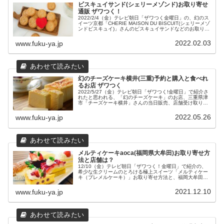
ビスキュイサンド(シェリーメゾンド)お取り寄せ
通販 ザワつく！
2022/2/4（金）テレビ朝日「ザワつく金曜日」の、幻のス
イーツ京都「CHERIE MAISON DU BISCUIT(シェリーメゾ
ンドビスキュイ)」さんのビスキュイサンドなどのお取り寄
せ通販と店舗販売について、京都の店舗情報についてまと
めてみました。
2022.02.03
www.fuku-ya.jp
幻のチーズケーキ横井(三重)予約と購入と食べれ
るお店 ザワつく
2022/5/27（金）テレビ朝日「ザワつく!金曜日」で紹介さ
れたと思われる、「幻のチーズケーキ」のお店、三重県津
市「チーズケーキ横井」さんの当日販売、店舗受け取り予
約、お取り寄せ、食べられるカフェについてをまとめてみ
ました。
2022.05.26
www.fuku-ya.jp
メルティケーキaoca(福岡県大牟田)お取り寄せ方
法と店舗は？
12/10（金）テレビ朝日「ザワつく！金曜日」で紹介の、
希少な生クリームのとろける極上スイーツ「メルティケー
キ（プレメルケーキ）」お取り寄せ方法と、福岡大牟田の
オフィスカフェ「aoca（あおか）」さんの店舗情報をまと
めてみました。
2021.12.10
www.fuku-ya.jp