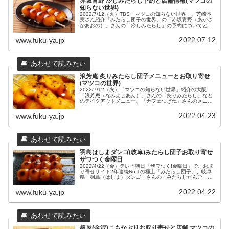
赤坂青野 冷しみたらし予約と店舗情報(マツコの
知らない世界)
2022/7/12（火）TBS「マツコの知らない世界」、芝崎本
実さん紹介「みたらし団子の世界」の「赤坂青野（あかさ
かあおの）」さんの「冷しみたらし」の予約についてと、
4店舗さんの場所や営業時間などの店舗情報をまとめてみ
ました。
2022.07.12
www.fuku-ya.jp
浪芳庵 炙りみたらし団子メニューとお取り寄せ
(マツコの世界)
2022/7/12（火）「マツコの知らない世界」紹介の大阪
「浪芳庵（なみよしあん）」さんの「炙りみたらし」など
のテイクアウトメニュー、「カフェつぎね」さんのメニュ
ー、お取り寄せについてと店舗情報をまとめました。
2022.04.23
www.fuku-ya.jp
羽島はしまダンゴ(岐阜)みたらし団子お取り寄せ
ザワつく金曜日
2022/4/22（金）テレビ朝日「ザワつく!金曜日」で、お取
り寄せサイト2年連続No.1の極上「みたらし団子」、岐阜
県「羽島（はしま）ダンゴ」さんの「みたらしだんご」の
お取り寄せと本社工場直売店の店舗情報、直営店について
まとめました。
2022.04.22
www.fuku-ya.jp
板屋(金沢)こもかぶりお取り寄せと店舗 マツコの