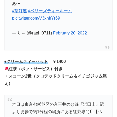
あ〜
#茶好連
#ベリーズティールーム
pic.twitter.com/V3xhfrYr69
— り～ (@rapi_0711)
February 20, 2022
♦クリームティーセット
￥1400
※
紅茶（ポットサービス）付き
・スコーン2種（クロテッドクリーム＆イチゴジャム添
え）
本日は東京都杉並区の京王井の頭線『浜田山』駅
より徒歩で約1分程の場所にある紅茶専門店【ベ