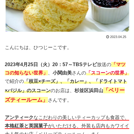
2023.04.25
こんにちは、ひつじーこです。
2023年4月25日（火）20：57～TBSテレビ
放送の
「マツ
コの知らない世界」
、
小関由美
さんの
「スコーンの世界」
で紹介の
「枝豆×チーズ」、「カレー」、「ドライトマト
「ベリー
×バジル」のスコーン
のお店は、
杉並区浜田山
ズティールーム」
さんです。
アンティーク
なこだわりの美しいティーカップも食器で、
本格紅茶と英国菓子
がいただける、外装も店内もカワイイ