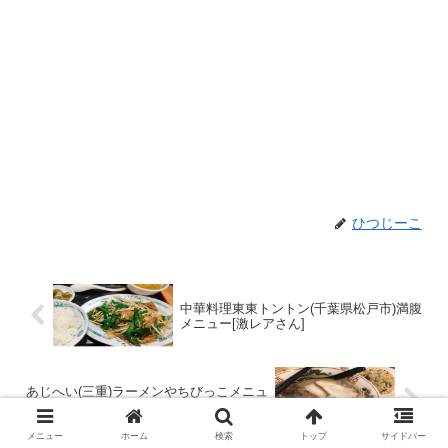
ひつじーこ
中華料理東東トントン(千葉県松戸市)満腹
メニュー[激レアさん]
あじへい(三重)ラーメンやちびっこメニュ
ー[ケンミンSHOW]
メニュー
ホーム
検索
トップ
サイドバー