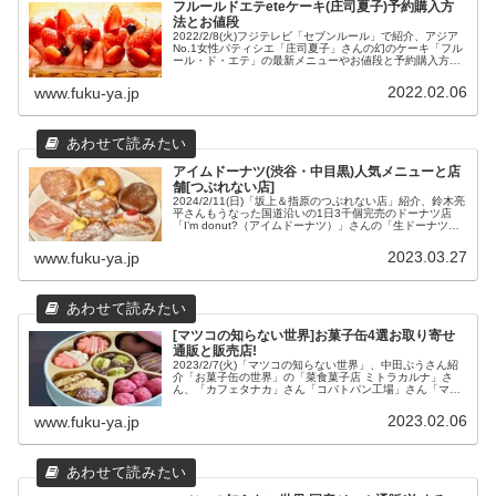
フルールドエテeteケーキ(庄司夏子)予約購入方
法とお値段
2022/2/8(火)フジテレビ「セブンルール」で紹介、アジア
No.1女性パティシエ「庄司夏子」さんの幻のケーキ「フル
ール・ド・エテ」の最新メニューやお値段と予約購入方法
についてまとめてみました。
2022.02.06
www.fuku-ya.jp
アイムドーナツ(渋谷・中目黒)人気メニューと店
舗[つぶれない店]
2024/2/11(日)「坂上＆指原のつぶれない店」紹介、鈴木亮
平さんもうなった国道沿いの1日3千個完売のドーナツ店
「I’m donut?（アイムドーナツ）」さんの「生ドーナツ」
や「惣菜ドーナツ」などの「渋谷店」さんと「中目黒店」
さんのメニューと、渋谷店さん、中目黒店さん、福岡店さ
2023.03.27
www.fuku-ya.jp
ん、原宿店さん、「表参道店」さんの場所や営業時間など
の店舗情報をまとめてみました。
[マツコの知らない世界]お菓子缶4選お取り寄せ
通販と販売店!
2023/2/7(火)「マツコの知らない世界」、中田ぷうさん紹
介「お菓子缶の世界」の「菜食菓子店 ミトラカルナ」さ
ん、「カフェタナカ」さん「コバトパン工場」さん「マモ
ン・エ・フィーユ」さんの厳選4選の商品のお取り寄せ通
販と販売店をまとめてみました。
2023.02.06
www.fuku-ya.jp