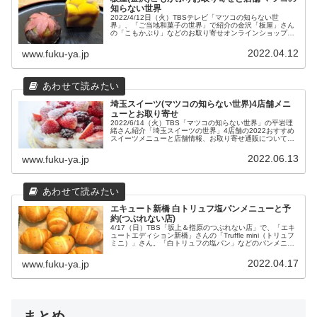
知らない世界
2022/4/12日（火）TBSテレビ「マツコの知らない世
界」、「ご当地和菓子の世界」で紹介の金沢「板屋」さん
の「こもかぶり」などのお取り寄せオンラインショップや
おすすめ商品、店舗情報をまとめました。
2022.04.12
www.fuku-ya.jp
埼玉スイーツ(マツコの知らない世界)4店舗メニ
ューとお取り寄せ
2022/6/14（火）TBS「マツコの知らない世界」の平岩理
緒さん紹介「埼玉スイーツの世界」4店舗の2022おすすめ
スイーツメニューと店舗情報、お取り寄せ通販についてま
とめました。
2022.06.13
www.fuku-ya.jp
エキュート新橋 白トリュフ塩パンメニューと予
約(つぶれない店)
4/17（日）TBS「坂上＆指原のつぶれない店」で、「エキ
ュートエディション新橋」さんの「Truffle mini（トリュフ
ミニ）」さん。「白トリュフの塩パン」などのパンメニュ
ーと予約について、店舗情報についてまとめました。
2022.04.17
www.fuku-ya.jp
まとめ