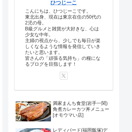
ひつじーこ
こんにちは、ひつじーこです。
東北出身、現在は東京在住の50代の
2児の母。
B級グルメと雑貨が大好きな、心は
少女な中年。
主婦の視点から、少しでも毎日が楽
しくなるような情報を発信していき
たいと思います。
皆さんの「頑張る気持ち」の糧にな
るブログを目指します！
満家まんち食堂(岩手一関)
角煮カレーカツ丼メニュー
[オモウマい店]
レディバード(福岡飯塚)デ