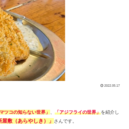
2022.05.17
マツコの知らない世界」
、
「アジフライの世界」
を紹介し
新屋敷（あらやしき）」
さんです。