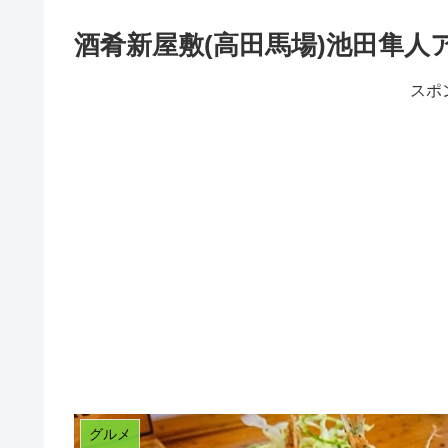
酒肴新屋敷(高田馬場)池田隼
スポ
グルメ