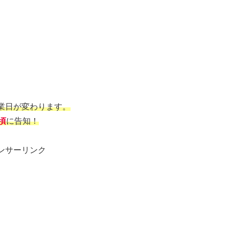
業日が変わります。
頃
に告知！
ンサーリンク