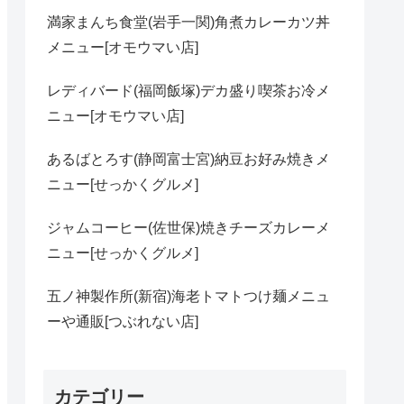
満家まんち食堂(岩手一関)角煮カレーカツ丼
メニュー[オモウマい店]
レディバード(福岡飯塚)デカ盛り喫茶お冷メ
ニュー[オモウマい店]
あるばとろす(静岡富士宮)納豆お好み焼きメ
ニュー[せっかくグルメ]
ジャムコーヒー(佐世保)焼きチーズカレーメ
ニュー[せっかくグルメ]
五ノ神製作所(新宿)海老トマトつけ麺メニュ
ーや通販[つぶれない店]
カテゴリー