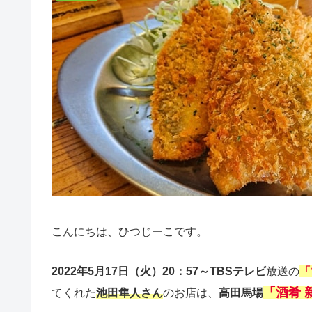
こんにちは、ひつじーこです。
2022年5月17日（火）20：57～TBSテレビ
放送の
「
「酒肴 
てくれた
池田隼人さん
のお店は、
高田馬場