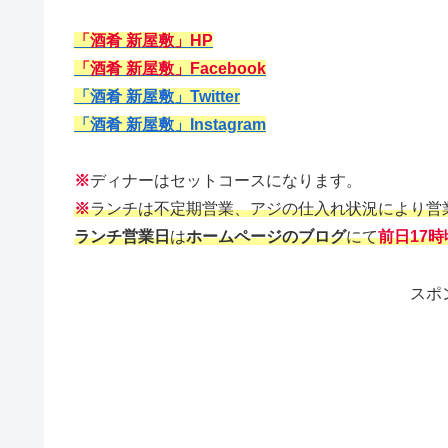
「酒肴 新屋敷」HP
「酒肴 新屋敷」Facebook
「酒肴 新屋敷」Twitter
「酒肴 新屋敷」Instagram
※
ディナーはセットコースになります。
※
ランチは不定期営業、アジの仕入れ状況により営
ランチ営業日
は
ホームページのブログ
にて
前日17時
スポ