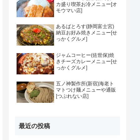
カ盛り喫茶お冷メニュー[オ
モウマい店]
あるばとろす(静岡富士宮)
納豆お好み焼きメニュー[せ
っかくグルメ]
ジャムコーヒー(佐世保)焼
きチーズカレーメニュー[せ
っかくグルメ]
五ノ神製作所(新宿)海老ト
マトつけ麺メニューや通販
[つぶれない店]
最近の投稿