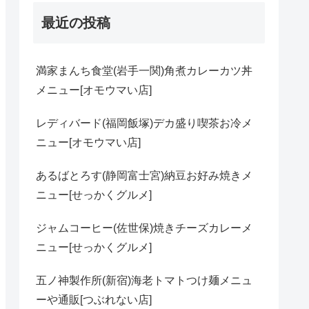
最近の投稿
満家まんち食堂(岩手一関)角煮カレーカツ丼
メニュー[オモウマい店]
レディバード(福岡飯塚)デカ盛り喫茶お冷メ
ニュー[オモウマい店]
あるばとろす(静岡富士宮)納豆お好み焼きメ
ニュー[せっかくグルメ]
ジャムコーヒー(佐世保)焼きチーズカレーメ
ニュー[せっかくグルメ]
五ノ神製作所(新宿)海老トマトつけ麺メニュ
ーや通販[つぶれない店]