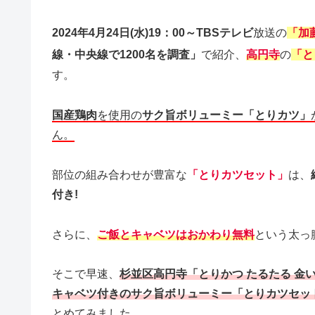
2024年4月24日(水)19：00～TBSテレビ
放送の
「
加
線・中央線で1200名を調査」
で紹介、
高円寺
の
「と
す。
国産鶏肉
を使用の
サク旨ボリューミー「とりカツ」
ん。
部位の組み合わせが豊富な
「とりカツセット」
は、
付き!
さらに、
ご飯とキャベツはおかわり無料
という太っ
そこで早速、
杉並区高円寺「とりかつ たるたる 
キャベツ付きのサク旨ボリューミー「とりカツセッ
とめてみました。