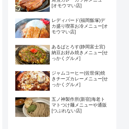
[オモウマい店]
レディバード(福岡飯塚)デ
カ盛り喫茶お冷メニュー[オ
モウマい店]
あるばとろす(静岡富士宮)
納豆お好み焼きメニュー[せ
っかくグルメ]
ジャムコーヒー(佐世保)焼
きチーズカレーメニュー[せ
っかくグルメ]
五ノ神製作所(新宿)海老ト
マトつけ麺メニューや通販
[つぶれない店]