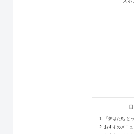
スポ
目
「炉ばた処 と
おすすめメニュ