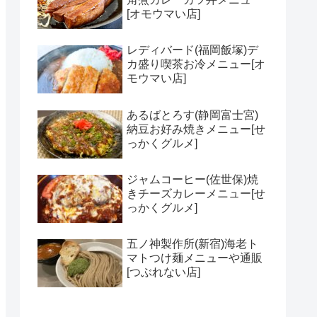
[オモウマい店]
レディバード(福岡飯塚)デ
カ盛り喫茶お冷メニュー[オ
モウマい店]
あるばとろす(静岡富士宮)
納豆お好み焼きメニュー[せ
っかくグルメ]
ジャムコーヒー(佐世保)焼
きチーズカレーメニュー[せ
っかくグルメ]
五ノ神製作所(新宿)海老ト
マトつけ麺メニューや通販
[つぶれない店]