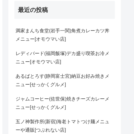
最近の投稿
満家まんち食堂(岩手一関)角煮カレーカツ丼
メニュー[オモウマい店]
レディバード(福岡飯塚)デカ盛り喫茶お冷メ
ニュー[オモウマい店]
あるばとろす(静岡富士宮)納豆お好み焼きメ
ニュー[せっかくグルメ]
ジャムコーヒー(佐世保)焼きチーズカレーメ
ニュー[せっかくグルメ]
五ノ神製作所(新宿)海老トマトつけ麺メニュ
ーや通販[つぶれない店]