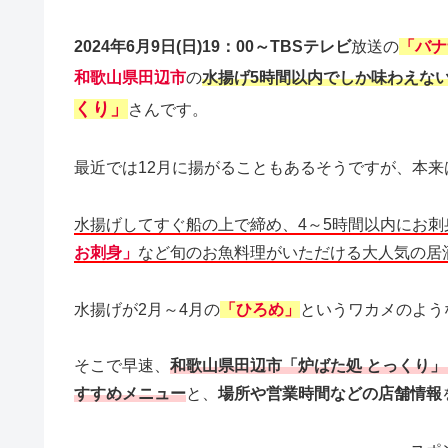
2024年6月9日(日)19：00～TBSテレビ
放送の
「バナ
和歌山県田辺市
の
水揚げ5時間以内でしか味わえな
くり」
さんです。
最近では12月に揚がることもあるそうですが、本来
水揚げしてすぐ船の上で締め、4～5時間以内にお刺
お刺身」
など旬のお魚料理がいただける大人気の居
水揚げが2月～4月の
「ひろめ」
というワカメのよう
そこで早速、
和歌山県田辺市「炉ばた処 とっくり
すすめメニュー
と、
場所や営業時間などの店舗情報