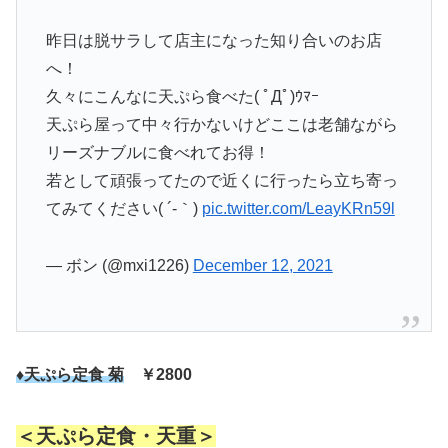
昨日は脱サラして店主になった知り合いのお店
へ！
久々にこんなに天ぷら食べた( ﾟДﾟ)ｳﾏｰ
天ぷら屋って中々行かないけどここは老舗ながら
リーズナブルに食べれてお得！
若として頑張ってたので近くに行ったら立ち寄っ
てみてください( ´-｀)
pic.twitter.com/LeayKRn59l
— ボン (@mxi1226)
December 12, 2021
♦天ぷら定食 菊
￥2800
＜天ぷら定食・天重＞