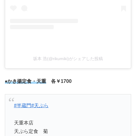
坂本 浩(@rikumiki)がシェアした投稿
♦かき揚定食・天重
各￥1700
#半蔵門
#天ぷら
天重本店
天ぷら定食 菊