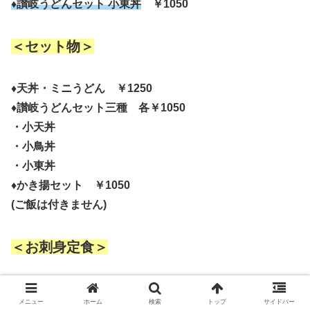
♦讃岐うどんセット 小東丼
￥1050
＜セット物＞
♦天丼・ミニうどん ￥1250
♦讃岐うどんセット三種 各￥1050
・小天丼
・小鳥丼
・小東丼
♦かき揚セット ￥1050
(ご飯は付きません)
＜お刺身定食＞
♦菊 ￥2800
メニュー
ホーム
検索
トップ
サイドバー
♦雪 ￥2300