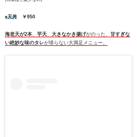
♦天丼
￥950
海老天が2本
、
芋天
、
大きなかき揚げ
がのった、
甘すぎな
い絶妙な味のタレ
が堪らない大満足メニュー。