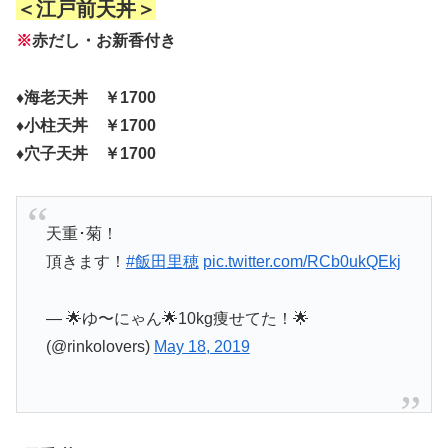
＜江戸前天丼＞
※
赤だし・お新香付き
♦海老天丼 ￥1700
♦小柱天丼 ￥1700
♦穴子天丼 ￥1700
天重･菊！
頂きます！
#飯田里穂
pic.twitter.com/RCb0ukQEkj
— 🌟ゆ〜にゃん🌟10kg痩せてた！🌟
(@rinkolovers)
May 18, 2019