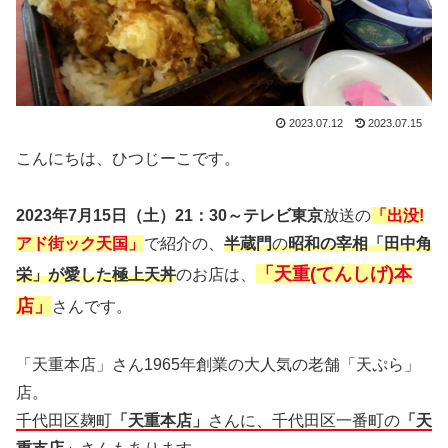
2023.07.12
2023.07.15
こんにちは、ひつじーこです。
2023年7月15日（土）21：30～テレビ東京
放送の
「出没!
アド街ック天国」
で紹介の、
半蔵門
の
昭和の宰相「田中角
「天重(てんしげ)本
栄」が愛した極上天丼
のお店は、
店」
さんです。
「天重本店」さん1965年創業の大人気の老舗「天ぷら」
店。
千代田区麹町
「天重本店」
さんに、千代田区一番町の
「天