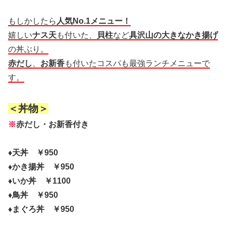
もしかしたら
人気No.1メニュー！
嬉しい
ナス天
も付いた、
貝柱
など
具沢山の大きなかき揚げ
の丼ぶり。
赤だし
、
お新香
も付いたコスパも最強ランチメニューで
す。
＜丼物＞
※
赤だし・お新香付き
♦天丼 ￥950
♦かき揚丼 ￥950
♦いか丼 ￥1100
♦鳥丼 ￥950
♦まぐろ丼 ￥950