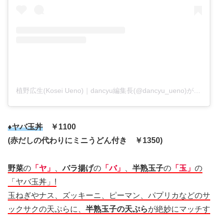
植野広生(Kosei Ueno)｜dancyu編集長(@dancyu_ueno)がシェアした投稿
♦ヤバ玉丼
￥1100
(赤だしの代わりにミニうどん付き ￥1350)
野菜
の
「ヤ」
、
バラ揚げ
の
「バ」
、
半熟玉子
の
「玉」
の
「ヤバ玉丼」!
玉ねぎやナス、ズッキーニ、ピーマン、パプリカなどのサ
ックサクの天ぷらに、
半熟玉子の天ぷら
が絶妙にマッチす