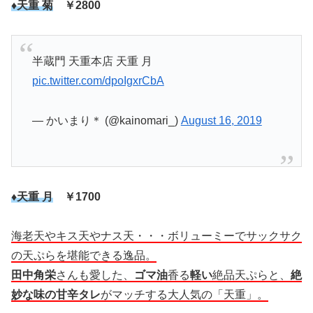
♦天重 菊
￥2800
半蔵門 天重本店 天重 月
pic.twitter.com/dpoIgxrCbA
— かいまり＊ (@kainomari_)
August 16, 2019
♦天重 月
￥1700
海老天やキス天やナス天・・・ボリューミーでサックサク
の天ぷらを堪能できる逸品。
田中角栄
さんも愛した、
ゴマ油
香る
軽い
絶品天ぷらと、
絶
妙な味の甘辛タレ
がマッチする大人気の「天重」。