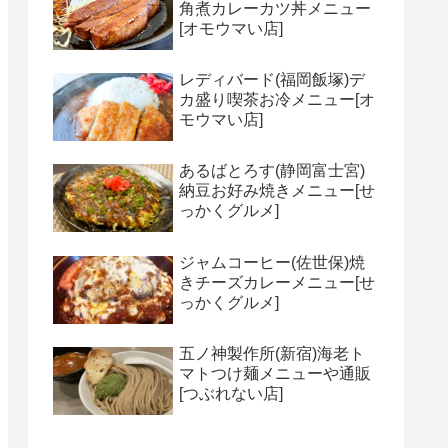
角煮カレーカツ丼メニュー
[オモウマい店]
レディバード(福岡飯塚)デ
カ盛り喫茶お冷メニュー[オ
モウマい店]
あるばとろす(静岡富士宮)
納豆お好み焼きメニュー[せ
っかくグルメ]
ジャムコーヒー(佐世保)焼
きチーズカレーメニュー[せ
っかくグルメ]
五ノ神製作所(新宿)海老ト
マトつけ麺メニューや通販
[つぶれない店]