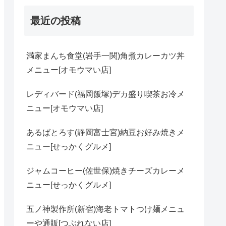
最近の投稿
満家まんち食堂(岩手一関)角煮カレーカツ丼
メニュー[オモウマい店]
レディバード(福岡飯塚)デカ盛り喫茶お冷メ
ニュー[オモウマい店]
あるばとろす(静岡富士宮)納豆お好み焼きメ
ニュー[せっかくグルメ]
ジャムコーヒー(佐世保)焼きチーズカレーメ
ニュー[せっかくグルメ]
五ノ神製作所(新宿)海老トマトつけ麺メニュ
ーや通販[つぶれない店]