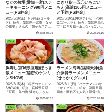
なかの牧場(愛知一宮)ステ
にぎり鮨一五〇いちごい
ーキモーニング990円メニ
ちえ(高浜)165円メニュー
ュー[PS純金]
と予約[PS純金]
2025/5/16(金)「PS純金(ゴール
2025/5/16(金)中京テレビ「PS純
ド)」紹介、愛知県一宮市「なか
金(ゴールド)」紹介、愛知県高浜
の牧場」さんの「朝からステー
市「にぎり鮨一五〇(いちごいち
キセット990円」などのコスパ最
え)」さんの高級店なのに大ト
2025.05.16
2025.05.16
強「日曜限定モーニングメニュ
ロ・生ウニ・アワビ・大アナゴ
ー」と、場所や営業時間などの
など高級ネタがどれも165円の極
グルメ
グルメ
店舗情報をまとめてみました。
上＆コスパ最強おすすめお寿司
メニューと予約方法について、
場所や営業時間などの店舗情報
をまとめてみました。
浜寿し(宮城県亘理)ほっき
ラーメン海鳴(福岡天神)魚
飯メニュー[秘密のケンミ
介豚骨ラーメンメニュー
ンSHOW]
[せっかくグルメ]
2025/5/15(木)「秘密のケンミン
2025/5/11(日)「バナナマンのせ
SHOW極」紹介、宮城県亘理
っかくグルメ」紹介、福岡県福
「亘理・鳥の海 浜寿し」さんの
岡市・激戦区で人気！豚骨×魚介
期間限定名物グルメ宮城米＆新
の濃厚ラーメンのお店「ラーメ
2025.05.15
2025.05.10
鮮ほっき貝の絶品丼「ほっき
ン海鳴(うなり)天神店」さんの
飯」や「はらこ飯」、平日ラン
「魚介とんこつラーメン」や天
グルメ
グルメ
チなどのメニューと場所や営業
神店限定「味噌魚介とんこつラ
時間などの店舗情報をまとめて
ーメン」などのメニューと、