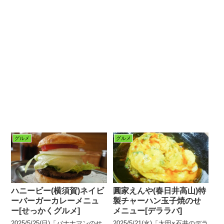
グルメ
グルメ
ハニービー(横須賀)ネイビ
圓家えんや(春日井高山)特
ーバーガーカレーメニュ
製チャーハン玉子焼のせ
ー[せっかくグルメ]
メニュー[デララバ]
2025/5/25(日)「バナナマンのせ
2025/5/21(水)「太田×石井のデラ