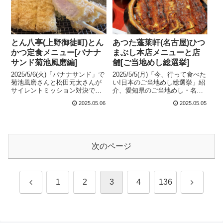
みました。
「天神店」さんをはじめ7店舗の
場所や営業時間などの店舗情報
をまとめてみました。
とん八亭(上野御徒町)とん
あつた蓬莱軒(名古屋)ひつ
かつ定食メニュー[バナナ
まぶし本店メニューと店
サンド菊池風磨編]
舗[ご当地めし総選挙]
2025/5/6(火)「バナナサンド」で
2025/5/5(月)「今、行って食べた
菊池風磨さんと松田元太さんが
い!日本のご当地めし総選挙」紹
サイレントミッション対決で行
介、愛知県のご当地めし・名古
列ができる絶品とんかつをかけ
屋市「あつた蓬莱軒(ほうらいけ
2025.05.06
2025.05.05
て勝負したとんかつ店・上野御
ん)」さんの「ひつまぶし」など
徒町「とん八亭(とんぱちてい)」
のメニューと、本店さんをはじ
さんのミシュランビブグルマン
め名古屋市内の4店舗の場所や営
獲得「ロースかつ定食」などの
業時間などの店舗情報をまとめ
メニューと、場所や営業時間な
てみました。
次のページ
どの店舗情報をまとめてみまし
た。
前
次
1
2
3
4
136
へ
へ