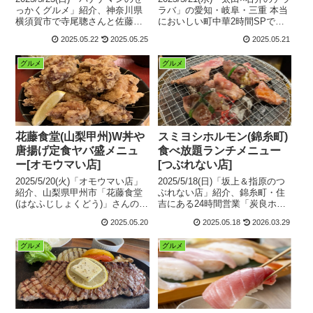
っかくグルメ」紹介、神奈川県
ラバ」の愛知・岐阜・三重 本当
横須賀市で寺尾聰さんと佐藤栞
においしい町中華2時間SPで紹
里さんが堪能した「HONEY
介、「圓家(えんや)高山本店」さ
2025.05.22
2025.05.25
2025.05.21
BEE(ハニービー)」さんの名物㊙
んの「特製チャーハン」に「玉
牛肉バーガー「ネイビーバーガ
子焼き」トッピングの進化系春
グルメ
グルメ
ー」＆コク旨カレー「海軍カレ
日井チャーハンや「ちゃんぽ
ー」などのメニューと、場所や
ん」「皿うどん」などの絶品町
営業時間などの店舗情報をまと
中華メニューと、場所や営業時
めてみました。
間などの店舗情報をまとめてみ
ました。
花藤食堂(山梨甲州)W丼や
スミヨシホルモン(錦糸町)
唐揚げ定食ヤバ盛メニュ
食べ放題ランチメニュー
ー[オモウマい店]
[つぶれない店]
2025/5/20(火)「オモウマい店」
2025/5/18(日)「坂上＆指原のつ
紹介、山梨県甲州市「花藤食堂
ぶれない店」紹介、錦糸町・住
(はなふじしょくどう)」さんの総
吉にある24時間営業「炭良ホル
重量2キロ⁉からあげ＆焼き肉の
モン(スミヨシホルモン)」さんの
2025.05.20
2025.05.18
2026.03.29
合盛り丼「W丼」や唐揚げタワ
「ランチ食べ放題1000円」など
ー「からあげ定食」などの定
の豊富で24時間オーダーできる
グルメ
グルメ
食、ラーメンとのセットなどの
コスパ最強焼肉ランチメニュー
ヤバ盛&デカ盛り絶品メニュー
と、場所や営業時間などの店舗
と、場所や営業時間などの店舗
情報をまとめてみました。
をまとめてみました。