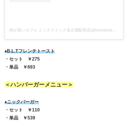
肉が旨いカフェ ニックストック名古屋駅前店(@nickstock_nagoya)がシェアした投稿
♦B.L.Tフレンチトースト
・セット ￥275
・単品 ￥693
＜ハンバーガーメニュー＞
♦ニックバーガー
・セット ￥110
・単品 ￥539