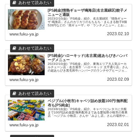
[PS純金]情熱ギョーザ鳴海店(名古屋緑区)餃子メ
ニューと通販
2023/2/10(金)「PS純金」紹介、名古屋緑区「情熱ギョー
ザ 鳴海店」さんのカリカリのもちもち・まんまる餃子8個
528円などの「焼ギョーザ」や「ランチメニュー」とお取
り寄せ通販について、場所や営業時間などの店舗情報をま
とめてみました。
2023.02.10
www.fuku-ya.jp
[PS純金]ハローキッド(名古屋)超あらびきハンバ
ーグメニュー
2023/2/10(金)「PS純金」紹介、東海エリア大人気ローカ
ルチェーン店・名古屋市「ハローキッド 太平通り店」さん
の超あらびき黒毛和牛ハンバーグのランチやアヒージョサ
ラダなどのメニューと、「太平通り店」さんと「東海店」
さんの場所や営業時間などの店舗情報をまとめてみまし
2023.02.09
www.fuku-ya.jp
た。
ベジブル(小牧市)キャベツ詰め放題100円!無料配
布も[PS純金]
2023/8/18(金)「PS純金」紹介、キャベツにレタスに大根
まで100円詰め放題!無料配布まである愛知県小牧市の青果
店「べジブル 小牧店」さんや「みよし店」さんの場所や営
業時間などの店舗情報と、どれくらい安いのか、タイムセ
ールや無料配布についてまとめてみました。
2023.02.01
www.fuku-ya.jp