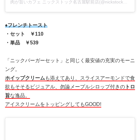
肉が旨いカフェ ニックストック名古屋駅前店(@nickstock_nagoya)がシェアした投稿
♦フレンチトースト
・セット ￥110
・単品 ￥539
「ニックバーガーセット」と同じく最安値の充実のモーニ
ング。
ホイップクリーム
も添えてあり、スライスアーモンドで食
欲もそそるビジュアル、勿論メープルシロップ付きの
トロ
旨
な逸品。
アイスクリームをトッピングしてもGOOD!