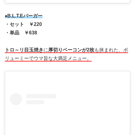
♦B.L.T.Eバーガー
・セット ￥220
・単品 ￥638
トロ～リ目玉焼き
に
厚切りベーコンが2枚
も挟まれた、ボ
リューミーでウマ旨な大満足メニュー。