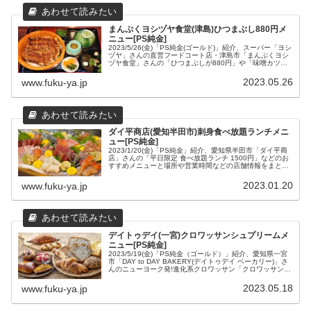
まんぷくヨシヅヤ食堂(津島)ひつまぶし880円メ
ニュー[PS純金]
2023/5/26(金)「PS純金(ゴールド)」紹介、スーパー「ヨシ
ヅヤ」さんの直営フードコート店・津島市「まんぷくヨシ
ヅヤ食堂」さんの「ひつまぶしが880円」や「味噌カツ定
食」などのメニューと場所や営業時間などの店舗情報をま
とめてみました。
2023.05.26
www.fuku-ya.jp
ダイ平商店(愛知半田市)刺身食べ放題ランチメニ
ュー[PS純金]
2023/1/20(金)「PS純金」紹介、愛知県半田市「ダイ平商
店」さんの「平日限定 食べ放題ランチ 1500円」などのお
すすめメニューと場所や営業時間などの店舗情報をまとめ
てみました。
2023.01.20
www.fuku-ya.jp
デイトゥデイ(一宮)クロワッサンシュプリームメ
ニュー[PS純金]
2023/5/19(金)「PS純金（ゴールド）」紹介、愛知県一宮
市「DAY to DAY BAKERY(デイトゥデイ ベーカリー)」さ
んのニューヨーク発!進化系クロワッサン「クロワッサンシ
ュプリーム」などのパンメニューと場所や営業時間などの
店舗情報をまとめてみました。
2023.05.18
www.fuku-ya.jp