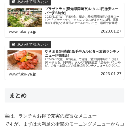
プラザヒラク(愛知県岡崎市)レタス1円激安スー
パー[PS純金]
2023/1/27(金)「PS純金」紹介、愛知県岡崎市の激安スー
パー「プラザヒラク」さんのレタスがまさかの1円、高級
魚が11円など水曜日のセールについてと、場所や営業時間
などの店舗情報をまとめてみました。
2023.01.27
www.fuku-ya.jp
やきまる(岡崎市)黒毛牛カルビ食べ放題ランチメ
ニュー[PS純金]
2024/9/13(金)「PS純金」で紹介、愛知県岡崎市「七輪工
房 やきまる。岡崎店」さんの精肉店直営「黒毛牛バラカル
ビ」の食べ放題などの激安焼肉ランチメニューとグランド
メニュー、場所や営業時間などの店舗情報をまとめてみま
した。
2023.01.27
www.fuku-ya.jp
まとめ
実は、ランチもお得で充実の豊富なメニュー！
ですが、まずは大満足の衝撃のモーニングメニューからコ