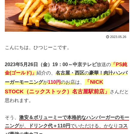
2023.05.26
こんにちは、ひつじーこです。
2023年5月26日（金）19：00～中京テレビ
放送の
「PS純
金(ゴールド)」
紹介の、
名古屋・西区
の
豪華！肉汁ハンバ
「NICK
ーガーモーニング
が
110円
のお店
は、
STOCK（ニックストック）
名古屋駅前店」
さんだと
思われます。
そう、
激安＆ボリューミーで本格的なハンバーガーのモー
ニング
が、
ドリンク代＋110円
でいただける、かなり
コス