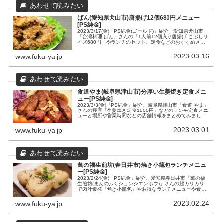
ばん(愛知県犬山市)唐揚げ12個680円メニュー
[PS純金]
2023/3/17(金)「PS純金(ゴールド)」紹介、愛知県犬山市
「台湾料理 ばん」さんの「1人前12個入り唐揚げ こぶしサ
イズ680円」やランチのセット、定食などのおすすめメニ
ューと場所や営業時間などの店舗情報をまとめてみまし
た。
2023.03.16
www.fuku-ya.jp
食道やま(岐阜県津山市)分厚い生姜焼き定食メニ
ュー[PS純金]
2023/3/3(金)「PS純金」紹介、岐阜県津山市「食道 やま」
さんの極厚「生姜焼き定食1500円」などのランチ定食メニ
ューと場所や営業時間などの店舗情報をまとめてみまし
た。
2023.03.01
www.fuku-ya.jp
萬の福生煎坊(春日井市)焼き小籠包ランチメニュ
ー[PS純金]
2023/2/24(金)「PS純金」紹介、愛知県春日井市「萬の福
生煎坊(まんのふくションジエンホウ)」さんの超カリカリ
で肉汁爆発「焼き小籠包」やお得なランチメニューや食べ
放題、夜のセットなどのおすすめメニューと場所や営業時
間などの店舗情報をまとめてみました。
2023.02.24
www.fuku-ya.jp