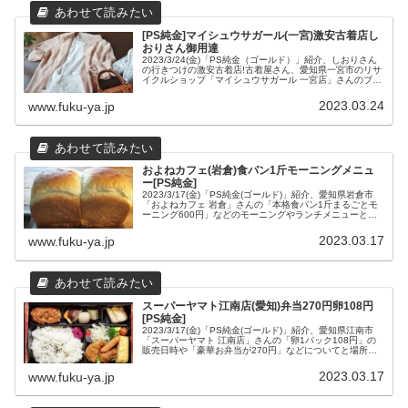
[PS純金]マイシュウサガール(一宮)激安古着店し
おりさん御用達
2023/3/24(金)「PS純金（ゴールド）」紹介、しおりさん
の行きつけの激安古着店!古着屋さん、愛知県一宮市のリサ
イクルショップ「マイシュウサガール 一宮店」さんのブラ
ンドバック220円などの価格システムと一宮店さんと豊田
店さんの場所や営業時間などの店舗情報をまとめてみまし
2023.03.24
www.fuku-ya.jp
た。
およねカフェ(岩倉)食パン1斤モーニングメニュ
ー[PS純金]
2023/3/17(金)「PS純金(ゴールド)」紹介、愛知県岩倉市
「およねカフェ 岩倉」さんの「本格食パン1斤まるごとモ
ーニング600円」などのモーニングやランチメニューと場
所や営業時間などの店舗情報をまとめてみました。
2023.03.17
www.fuku-ya.jp
スーパーヤマト江南店(愛知)弁当270円卵108円
[PS純金]
2023/3/17(金)「PS純金(ゴールド)」紹介、愛知県江南市
「スーパーヤマト 江南店」さんの「卵1パック108円」の
販売日時や「豪華お弁当が270円」などについてと場所や
営業時間などの店舗情報をまとめてみました。
2023.03.17
www.fuku-ya.jp