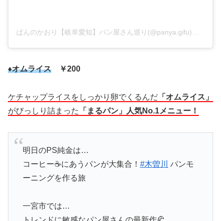
ぱんのかおり【岐阜愛知】パン屋さん巡り(@panya.gifu)がシェアした投稿
♦オムライス
￥200
ケチャップライスをしっかり卵でくるんだ
「オムライス」
がびっしり詰まった
「まるパン」人気No.1メニュー！
明日のPS純金は…
コーヒー☕️にあうパンが大集合！
#木曽川
パンモ
ーニングを作る旅
一宮市では…
トレンドに敏感なパン屋さんの最新作🥐