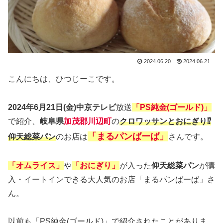
2024.06.20
2024.06.21
こんにちは、ひつじーこです。
2024年6月21日(金)中京テレビ
放送
「PS純金(ゴールド)」
で紹介、
岐阜県
加茂郡川辺町
の
クロワッサンとおにぎり⁉
「まるパンばーば」
仰天総菜パン
のお店は
さんです。
「オムライス」
や
「おにぎり」
が入った
仰天総菜パン
が購
入・イートインできる大人気のお店「まるパンばーば」さ
ん。
以前も「PS純金(ゴールド)」で紹介されたことがありま