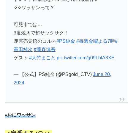
⚪︎⚪︎ワッサンって？
可児市では…
3度焼きで超サックサク！
即完売覚悟のコルネ
#PS純金
#毎週金曜よる7時
#
高田純次
#藤森慎吾
ゲスト
#大竹まこと
pic.twitter.com/g09LhIA3XE
— 【公式】PS純金 (@PSgold_CTV)
June 20,
2024
♦おにワッサン