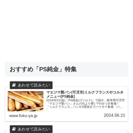
おすすめ「PS純金」特集
マエジマ製パン(可児市)ミルクフランスやコルネ
メニュー[PS純金]
2024/6/21(金)「PS純金(ゴールド)」で紹介、岐阜県可児市
「マエジマ製パン」さんの石より硬い?やみつき食感！
「ミルクフランス」パンや3度焼きでパリサク食感「パリ
パリコルネ」、トトロの「カワイイパン」などのおすすめ
パンメニューと、場所や営業時間などの店舗情報をまとめ
2024.06.21
www.fuku-ya.jp
てみました。