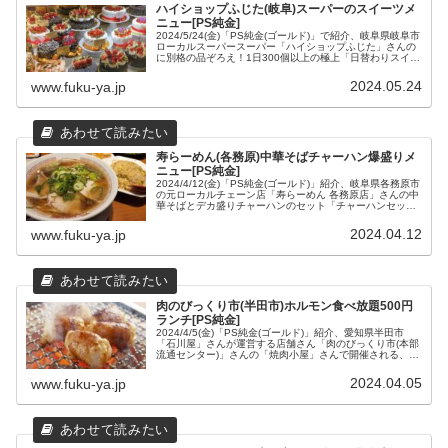
ハイショップふじた(岐阜)スーパーのスイーツメ
ニュー[PS純金]
2024/5/24(金)「PS純金(ゴールド)」で紹介、岐阜県岐阜市
ローカルスーパースーパー「ハイショップふじた」さんの
に別格の品ぞろえ！1日300個以上の極上「日替わりスイー
ツ」や「カニクリームコロッケ」などのお惣菜、彩り豊か
な無添加「お弁当」のメニュー一例と、場所や営業時間な
2024.05.24
www.fuku-ya.jp
どの店舗情報をまとめてみました。
寿らーめん(各務原)中華そばチャーハン爆盛りメ
ニュー[PS純金]
2024/4/12(金)「PS純金(ゴールド)」紹介、岐阜県各務原市
の元ローカルチェーン店「寿らーめん 各務原店」さんの中
華そばとデカ盛りチャーハンのセット「チャーハンセット
750円」などのコスパ最強メニューと、場所や営業時間な
どの店舗情報をまとめてみました。
2024.04.12
www.fuku-ya.jp
肉のびっくり市(半田市)ホルモン食べ放題500円
ランチ[PS純金]
2024/4/5(金)「PS純金(ゴールド)」紹介、愛知県半田市
「石川屋」さんが運営する店舗さん「肉のびっくり市(本部
流通センター)」さんの「焼肉小屋」さんで開催される、鮮
度抜群！精肉直売所の「豚ホルモン」10種食べ放題ランチ
500円！についてと、場所や営業時間などの店舗情報をま
2024.04.05
www.fuku-ya.jp
とめてみました。