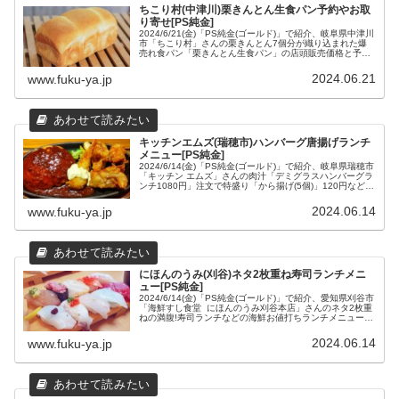
ちこり村(中津川)栗きんとん生食パン予約やお取
り寄せ[PS純金]
2024/6/21(金)「PS純金(ゴールド)」で紹介、岐阜県中津川
市「ちこり村」さんの栗きんとん7個分が織り込まれた爆
売れ食パン「栗きんとん生食パン」の店頭販売価格と予約
やお取り寄せ通販について、「ちこり村」さんの場所や営
業時間などの店舗情報をまとめてみました。
2024.06.21
www.fuku-ya.jp
キッチンエムズ(瑞穂市)ハンバーグ唐揚げランチ
メニュー[PS純金]
2024/6/14(金)「PS純金(ゴールド)」で紹介、岐阜県瑞穂市
「キッチン エムズ」さんの肉汁「デミグラスハンバーグラ
ンチ1080円」注文で特盛り「から揚げ(5個)」120円などの
ランチメニューとコスパ最強＆ボリューミーモーニングメ
ニュー、場所や営業時間などの店舗情報をまとめてみまし
2024.06.14
www.fuku-ya.jp
た。
にほんのうみ(刈谷)ネタ2枚重ね寿司ランチメニ
ュー[PS純金]
2024/6/14(金)「PS純金(ゴールド)」で紹介、愛知県刈谷市
「海鮮すし食堂 にほんのうみ刈谷本店」さんのネタ2枚重
ねの満腹!寿司ランチなどの海鮮お値打ちランチメニュー
と、場所や営業時間などの店舗情報をまとめてみました。
2024.06.14
www.fuku-ya.jp