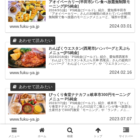
アオイベーカリー(半田市)パン食べ放題無制限モ
ーニング[PS純金]
2024/3/1(金)「PS純金(ゴールド)」紹介、愛知県半田市
「アオイベーカリー」さんの30種類の焼きたてパンが時間
無制限で食べ放題のモーニングメニューと、場所や営業時
間などの店舗情報をまとめてみました。
2024.03.01
www.fuku-ya.jp
わんぱくウエスタン(西尾市)ハンバーグと天ぷら
メニュー[PS純金]
2024/2/16(金)「PS純金(ゴールド)」紹介、愛知県西尾市
「わんぱくウエスタン＆天ぷら天神 西尾店」さんの超肉汁
ハンバーグ「わんぱくハンバーグ」や「ウエスタンハンバ
ーグ」と揚げたてを分けて提供のサク旨「天ぷら定食」、
両方味わえる平日ランチなどのメニューと、場所や営業時
2024.02.16
www.fuku-ya.jp
間などの店舗情報をまとめてみました。
びっくり食堂ナナカフェ岐阜市300円モーニング
メニュー PS純金
2023/7/7(金)「PS純金(ゴールド)」紹介、岐阜市「びっく
り食堂ナナカフェ」さんの12品でご飯とパンが食べ放題!お
土産付きで300円激安「モーニング」や「ランチ」メニュ
ーとシステムについてと場所や営業時間などの店舗情報を
まとめてみました。食材無料配布や子供さんが無料で食べ
2023.07.07
www.fuku-ya.jp
られるチケット、お得な情報がGETできるアプリについて
も。
メニュー
ホーム
検索
トップ
サイドバー