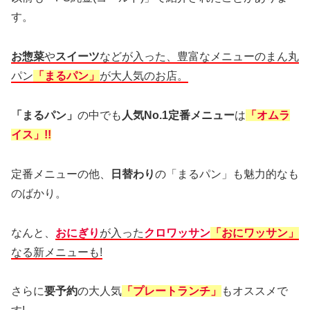
す。
お惣菜
や
スイーツ
などが入った、豊富なメニューのまん丸
パン
「まるパン」
が大人気のお店。
「まるパン」
の中でも
人気No.1定番メニュー
は
「オムラ
イス」!!
定番メニューの他、
日替わり
の「まるパン」も魅力的なも
のばかり。
なんと、
おにぎり
が入った
クロワッサン
「おにワッサン」
なる新メニューも!
さらに
要予約
の大人気
「プレートランチ」
もオススメで