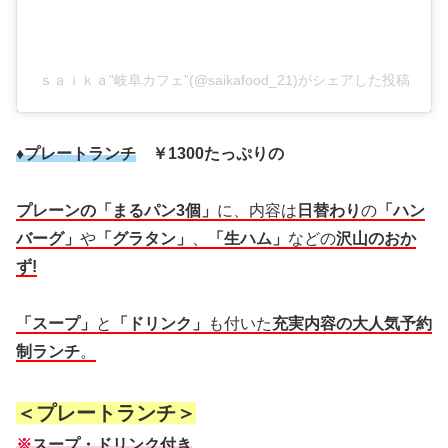
ｓａｉｋａ”岐阜カフェ”(@saikafood_21)がシェアした投稿
♦プレートランチ
￥1300たっぷりの
プレーンの「まるパン3個」
に、内容は
日替わり
の
「ハン
バーグ」
や
「グラタン」
、
「生ハム」
などの
沢山のおか
ず!
「スープ」
と
「ドリンク」
も付いた
充実内容の大人気予約
制ランチ
。
＜プレートランチ＞
※
スープ・ドリンク付き