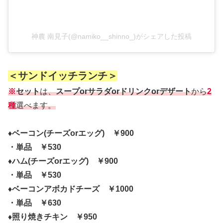
神農 南見子(@namiko__shinno_)がシェアした投稿
＜サンドイッチランチ＞
※
セット
は、
スープorサラダorドリンクorデザート
から
2
種
選べます。
♦ベーコン(チーズorエッグ) ￥900
・単品 ￥530
♦ハム(チーズorエッグ) ￥900
・単品 ￥530
♦ベーコンアボカドチーズ ￥1000
・単品 ￥630
♦照り焼きチキン ￥950