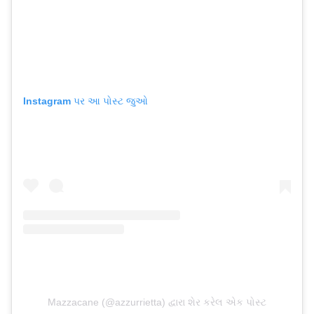
Instagram પર આ પોસ્ટ જુઓ
Mazzacane (@azzurrietta) દ્વારા શેર કરેલ એક પોસ્ટ