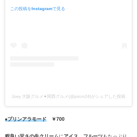
この投稿をInstagramで見る
Joey 大阪グルメ⚫︎関西グルメ(@joicro24)がシェアした投稿
♦プリンアラモード
￥700
程良い甘さの生クリーム
に
アイス
、
フルーツ
もたっぷり、