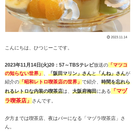
2023.11.14
こんにちは、ひつじーこです。
2023年11月14日(火)20：57～TBSテレビ
放送の
「マツコ
の知らない世界」
、
「阪田マリン」さん
と
「んね」さん
が
紹介の
「昭和レトロ喫茶店の世界」
で紹介、
時間を忘れら
「マヅ
れるレトロな内装の喫茶店
は、
大阪府梅田
にある
ラ喫茶店」
さんです。
夕方までは喫茶店、夜はバーになる「マヅラ喫茶店」さ
ん。