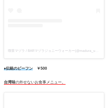
喫茶マヅラ / BARマヅラジョニーウォーカー(@madura_umeda)がシェアした投稿
♦伝統のビーフン
￥500
台湾味
の外せないお食事メニュー。