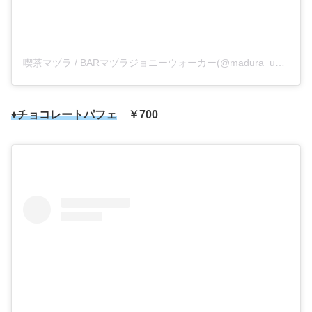
喫茶マヅラ / BARマヅラジョニーウォーカー(@madura_umeda)がシェアした投稿
♦
チョコレートパフェ
￥700