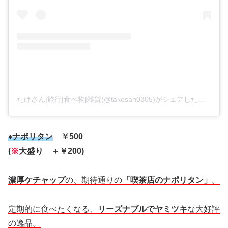
たけさん|旅行|食べ物|雑貨(@takesan0305)がシェアした投稿
♦ナポリタン
￥500
(
※
大盛り ＋￥200)
濃厚ケチャップ
の、期待通りの
「喫茶店のナポリタン」
。
定期的に食べたくなる、
リーズナブルでヤミツキ
な大好評
の逸品。