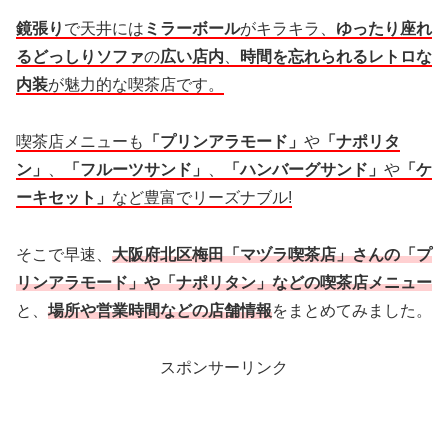
鏡張り
で天井には
ミラーボール
がキラキラ、
ゆったり座れ
るどっしりソファ
の
広い店内
、
時間を忘れられるレトロな
内装
が魅力的な喫茶店です。
喫茶店メニューも
「プリンアラモード」
や
「ナポリタ
ン」
、
「フルーツサンド」
、
「ハンバーグサンド」
や
「ケ
ーキセット」
など豊富でリーズナブル!
そこで早速、
大阪府北区梅田「マヅラ喫茶店」さんの「プ
リンアラモード」や「ナポリタン」などの喫茶店メニュー
と、
場所や営業時間などの店舗情報
をまとめてみました。
スポンサーリンク