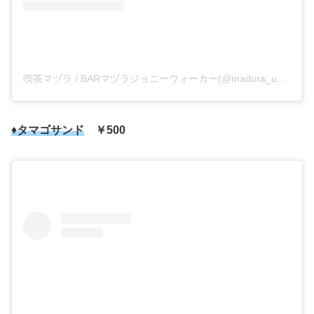
喫茶マヅラ / BARマヅラジョニーウォーカー(@madura_umeda)がシェアした投稿
♦
タマゴサンド
￥500