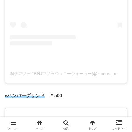
喫茶マヅラ / BARマヅラジョニーウォーカー(@madura_umeda)がシェアした投稿
♦ハンバーグサンド
￥500
メニュー
ホーム
検索
トップ
サイドバー