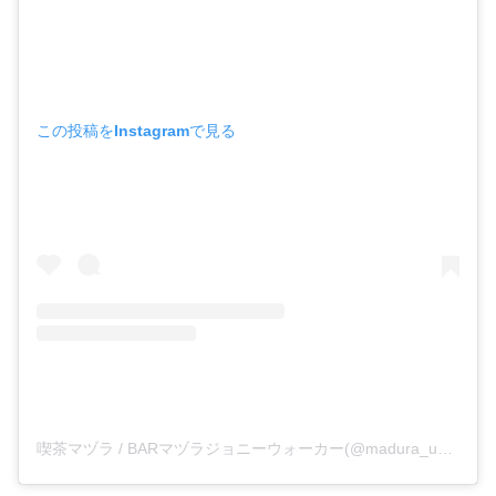
この投稿をInstagramで見る
喫茶マヅラ / BARマヅラジョニーウォーカー(@madura_umeda)がシェアした投稿