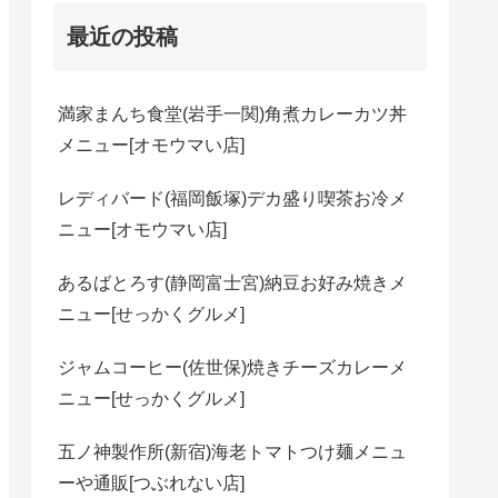
最近の投稿
満家まんち食堂(岩手一関)角煮カレーカツ丼
メニュー[オモウマい店]
レディバード(福岡飯塚)デカ盛り喫茶お冷メ
ニュー[オモウマい店]
あるばとろす(静岡富士宮)納豆お好み焼きメ
ニュー[せっかくグルメ]
ジャムコーヒー(佐世保)焼きチーズカレーメ
ニュー[せっかくグルメ]
五ノ神製作所(新宿)海老トマトつけ麺メニュ
ーや通販[つぶれない店]