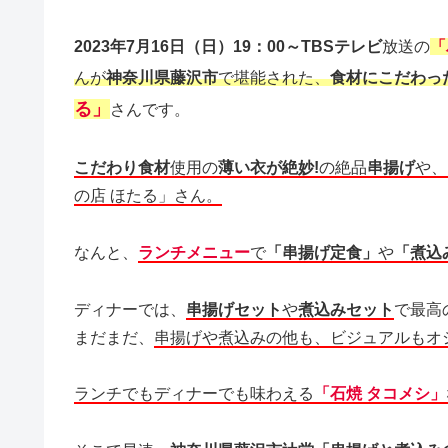
2023年7月16日（日）19：00～TBSテレビ
放送の
「
んが
神奈川県藤沢市
で堪能された、
食材にこだわっ
る」
さんです。
こだわり食材
使用の
薄い衣が絶妙!
の絶品
串揚げ
や、
の店 ほたる」さん。
なんと、
ランチメニュー
で
「串揚げ定食」
や
「煮込
ディナーでは、
串揚げセット
や
煮込みセット
で最高
まだまだ、
串揚げや煮込みの他も、ビジュアルもオ
ランチでもディナーでも味わえる
「石焼 タコメシ」