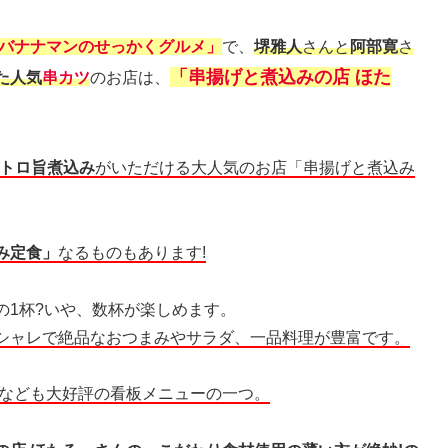
バナナマンのせっかくグルメ」
で、
堺雅人
さんと
阿部寛
さ
「串揚げと煮込みの店 ほた
た人気
串カツ
のお店は、
トロ旨煮込み
がいただける大人気のお店「串揚げと煮込み
み定食」
なるものもあります!
の1杯?いや、数杯が楽しめます。
シャレで絶品なおつまみやサラダ、一品料理が豊富です。
なども大好評の看板メニューの一つ。