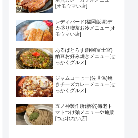
[オモウマい店]
レディバード(福岡飯塚)デ
カ盛り喫茶お冷メニュー[オ
モウマい店]
あるばとろす(静岡富士宮)
納豆お好み焼きメニュー[せ
っかくグルメ]
ジャムコーヒー(佐世保)焼
きチーズカレーメニュー[せ
っかくグルメ]
五ノ神製作所(新宿)海老ト
マトつけ麺メニューや通販
[つぶれない店]